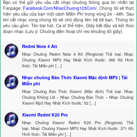
Bạn có thể gửi yêu cầu cắt nhạc chuông thông qua tin nhắn tại
Fanpage:
Facebook.Com/NhacChuong123Com/
. Chúng tôi sẽ thực
hiện yêu cầu của bạn một cách Miễn Phí trong vòng 24 - 48h. Sau
khi cắt nhạc xong chúng tôi sẽ chủ động liên hệ tới bạn. Thông tin
yêu cầu gồm: Tên bài hát, Ca sĩ thể hiện, Giây bắt đầu và kết thúc
đoạn nhạc (Lưu ý: Chuông điện thoại chỉ reo khoảng 45 giây).
Redmi Note 4 Att
Nhạc Chuông Redmi Note 4 Att (Ringtone) Thể loại: Nhạc
Chuông Xiaomi MP3 Hay Nhất Kích thước: 366 Kb Hình
thức: Tải Miễn phí […]
Nhạc chuông Báo Thức Xiaomi Mặc định MP3 | Tải
Miễn phí
Nhạc Chuông Báo Thức Xiaomi (Mặc định) Thể loại: Nhạc
Chuông Không Lời – Nhạc Chuông Báo Thức – Nhạc Chuông
Xiaomi Mp3 Hay Nhất Kích thước: 52 […]
Xiaomi Redmi K20 Pro
Nhạc Chuông Xiaomi Redmi K20 Pro (Ringtone) Thể
loại: Nhạc Chuông Xiaomi MP3 Hay Nhất Kích thước: 371 Kb
Hình thức: Tải Miễn phí […]