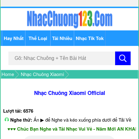
Hay Nhất
Thể Loại
Tải Nhiều
Nhạc Tik Tok
Home
Nhạc Chuông Xiaomi
Nhạc Chuông Xiaomi Official
Lượt tải: 6576
Nghe thử:
Ấn ▶ để Nghe và kéo xuống phía dưới để Tải Về
♥♥♥ Chúc Bạn Nghe và Tải Nhạc Vui Vẻ - Năm Mới AN KHANG