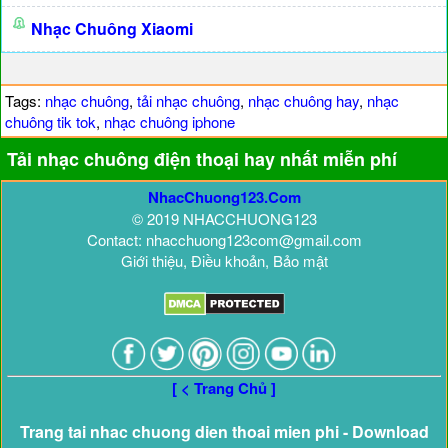
Nhạc Chuông Xiaomi
Tags:
nhạc chuông
,
tải nhạc chuông
,
nhạc chuông hay
,
nhạc
chuông tik tok
,
nhạc chuông iphone
Tải nhạc chuông điện thoại hay nhất miễn phí
NhacChuong123.Com
© 2019 NHACCHUONG123
Contact: nhacchuong123com@gmail.com
Giới thiệu, Điều khoản, Bảo mật
[ < Trang Chủ ]
Trang tai nhac chuong dien thoai mien phi - Download