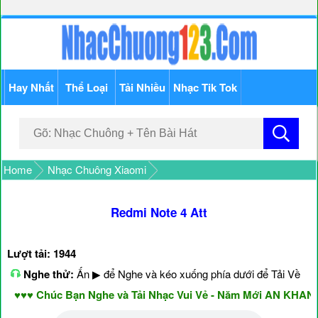
Hay Nhất
Thể Loại
Tải Nhiều
Nhạc Tik Tok
Home
Nhạc Chuông Xiaomi
Redmi Note 4 Att
Lượt tải: 1944
Nghe thử:
Ấn ▶ để Nghe và kéo xuống phía dưới để Tải Về
♥♥ Chúc Bạn Nghe và Tải Nhạc Vui Vẻ - Năm Mới AN KHANG 