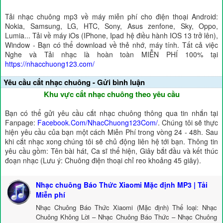
Tải nhạc chuông mp3 về máy miễn phí cho điện thoại Android:
Nokia, Samsung, LG, HTC, Sony, Asus zenfone, Sky, Oppo,
Lumia... Tải về máy iOs (IPhone, Ipad hệ điều hành IOS 13 trở lên),
Window - Bạn có thể download về thẻ nhớ, máy tính. Tất cả việc
Nghe và Tải nhạc là hoàn toàn MIỄN PHÍ 100% tại
https://nhacchuong123.com/
Yêu cầu cắt nhạc chuông - Gửi bình luận
Khu vực cắt nhạc chuông theo yêu cầu
Bạn có thể gửi yêu cầu cắt nhạc chuông thông qua tin nhắn tại
Fanpage:
Facebook.Com/NhacChuong123Com/
. Chúng tôi sẽ thực
hiện yêu cầu của bạn một cách Miễn Phí trong vòng 24 - 48h. Sau
khi cắt nhạc xong chúng tôi sẽ chủ động liên hệ tới bạn. Thông tin
yêu cầu gồm: Tên bài hát, Ca sĩ thể hiện, Giây bắt đầu và kết thúc
đoạn nhạc (Lưu ý: Chuông điện thoại chỉ reo khoảng 45 giây).
Nhạc chuông Báo Thức Xiaomi Mặc định MP3 | Tải
Miễn phí
Nhạc Chuông Báo Thức Xiaomi (Mặc định) Thể loại: Nhạc
Chuông Không Lời – Nhạc Chuông Báo Thức – Nhạc Chuông