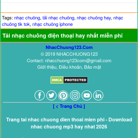
Tags:
nhạc chuông
,
tải nhạc chuông
,
nhạc chuông hay
,
nhạc
chuông tik tok
,
nhạc chuông iphone
Tải nhạc chuông điện thoại hay nhất miễn phí
NhacChuong123.Com
© 2019 NHACCHUONG123
Contact: nhacchuong123com@gmail.com
Giới thiệu, Điều khoản, Bảo mật
[ < Trang Chủ ]
Trang tai nhac chuong dien thoai mien phi - Download
nhac chuong mp3 hay nhat 2026