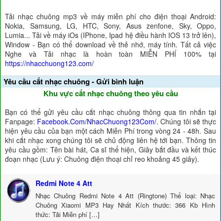
Tải nhạc chuông mp3 về máy miễn phí cho điện thoại Android:
Nokia, Samsung, LG, HTC, Sony, Asus zenfone, Sky, Oppo,
Lumia... Tải về máy iOs (IPhone, Ipad hệ điều hành IOS 13 trở lên),
Window - Bạn có thể download về thẻ nhớ, máy tính. Tất cả việc
Nghe và Tải nhạc là hoàn toàn MIỄN PHÍ 100% tại
https://nhacchuong123.com/
Yêu cầu cắt nhạc chuông - Gửi bình luận
Khu vực cắt nhạc chuông theo yêu cầu
Bạn có thể gửi yêu cầu cắt nhạc chuông thông qua tin nhắn tại
Fanpage:
Facebook.Com/NhacChuong123Com/
. Chúng tôi sẽ thực
hiện yêu cầu của bạn một cách Miễn Phí trong vòng 24 - 48h. Sau
khi cắt nhạc xong chúng tôi sẽ chủ động liên hệ tới bạn. Thông tin
yêu cầu gồm: Tên bài hát, Ca sĩ thể hiện, Giây bắt đầu và kết thúc
đoạn nhạc (Lưu ý: Chuông điện thoại chỉ reo khoảng 45 giây).
Redmi Note 4 Att
Nhạc Chuông Redmi Note 4 Att (Ringtone) Thể loại: Nhạc
Chuông Xiaomi MP3 Hay Nhất Kích thước: 366 Kb Hình
thức: Tải Miễn phí […]