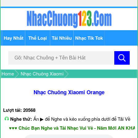
Hay Nhất
Thể Loại
Tải Nhiều
Nhạc Tik Tok
Home
Nhạc Chuông Xiaomi
Nhạc Chuông Xiaomi Orange
Lượt tải: 20568
Nghe thử:
Ấn ▶ để Nghe và kéo xuống phía dưới để Tải Về
♥♥♥ Chúc Bạn Nghe và Tải Nhạc Vui Vẻ - Năm Mới AN KHANG