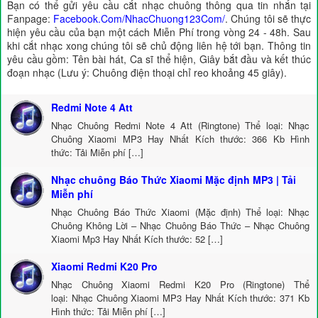
Bạn có thể gửi yêu cầu cắt nhạc chuông thông qua tin nhắn tại
Fanpage:
Facebook.Com/NhacChuong123Com/
. Chúng tôi sẽ thực
hiện yêu cầu của bạn một cách Miễn Phí trong vòng 24 - 48h. Sau
khi cắt nhạc xong chúng tôi sẽ chủ động liên hệ tới bạn. Thông tin
yêu cầu gồm: Tên bài hát, Ca sĩ thể hiện, Giây bắt đầu và kết thúc
đoạn nhạc (Lưu ý: Chuông điện thoại chỉ reo khoảng 45 giây).
Redmi Note 4 Att
Nhạc Chuông Redmi Note 4 Att (Ringtone) Thể loại: Nhạc
Chuông Xiaomi MP3 Hay Nhất Kích thước: 366 Kb Hình
thức: Tải Miễn phí […]
Nhạc chuông Báo Thức Xiaomi Mặc định MP3 | Tải
Miễn phí
Nhạc Chuông Báo Thức Xiaomi (Mặc định) Thể loại: Nhạc
Chuông Không Lời – Nhạc Chuông Báo Thức – Nhạc Chuông
Xiaomi Mp3 Hay Nhất Kích thước: 52 […]
Xiaomi Redmi K20 Pro
Nhạc Chuông Xiaomi Redmi K20 Pro (Ringtone) Thể
loại: Nhạc Chuông Xiaomi MP3 Hay Nhất Kích thước: 371 Kb
Hình thức: Tải Miễn phí […]