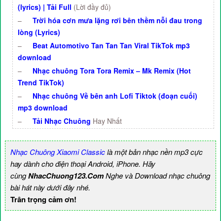
(lyrics) | Tải Full
(Lời đầy đủ)
–
Trời hóa cơn mưa lặng rơi bên thềm nỗi đau trong
lòng (Lyrics)
–
Beat Automotivo Tan Tan Tan Viral TikTok mp3
download
–
Nhạc chuông Tora Tora Remix – Mk Remix (Hot
Trend TikTok)
–
Nhạc chuông Về bên anh Lofi Tiktok (đoạn cuối)
mp3 download
–
Tải Nhạc Chuông
Hay Nhất
Nhạc Chuông Xiaomi Classic
là một bản nhạc nền mp3 cực
hay dành cho điện thoại Android, iPhone. Hãy
cùng
NhacChuong123.Com
Nghe và Download nhạc chuông
bài hát này dưới đây nhé.
Trân trọng cảm ơn!