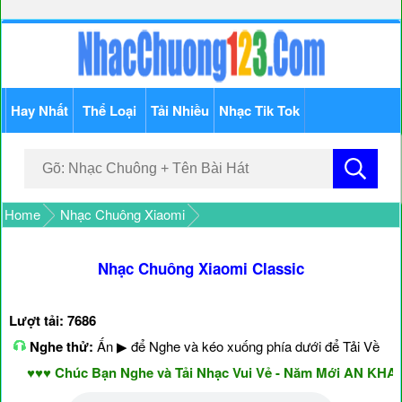
Hay Nhất
Thể Loại
Tải Nhiều
Nhạc Tik Tok
Home
Nhạc Chuông Xiaomi
Nhạc Chuông Xiaomi Classic
Lượt tải: 7686
Nghe thử:
Ấn ▶ để Nghe và kéo xuống phía dưới để Tải Về
♥♥♥ Chúc Bạn Nghe và Tải Nhạc Vui Vẻ - Năm Mới AN KHANG