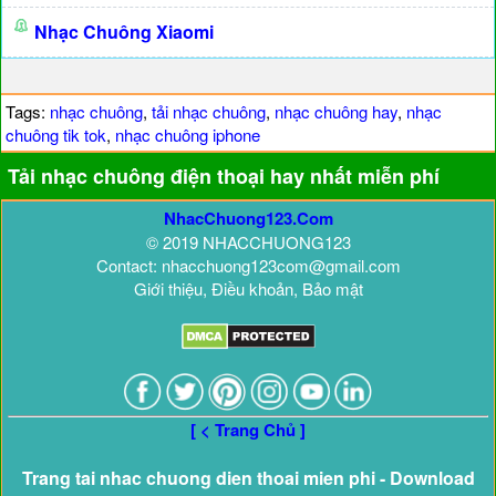
Nhạc Chuông Xiaomi
Tags:
nhạc chuông
,
tải nhạc chuông
,
nhạc chuông hay
,
nhạc
chuông tik tok
,
nhạc chuông iphone
Tải nhạc chuông điện thoại hay nhất miễn phí
NhacChuong123.Com
© 2019 NHACCHUONG123
Contact: nhacchuong123com@gmail.com
Giới thiệu, Điều khoản, Bảo mật
[ < Trang Chủ ]
Trang tai nhac chuong dien thoai mien phi - Download