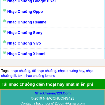
Nhạc Chuông Google Pixel
Nhạc Chuông Oppo
Nhạc Chuông Realme
Nhạc Chuông Sony
Nhạc Chuông Vivo
Nhạc Chuông Xiaomi
Tags:
nhạc chuông
,
tải nhạc chuông
,
nhạc chuông hay
,
nhạc
chuông tik tok
,
nhạc chuông iphone
Tải nhạc chuông điện thoại hay nhất miễn phí
NhacChuong123.Com
© 2019 NHACCHUONG123
Contact: nhacchuong123com@gmail.com