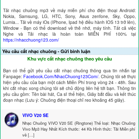
Tải nhạc chuông mp3 về máy miễn phí cho điện thoại Android:
Nokia, Samsung, LG, HTC, Sony, Asus zenfone, Sky, Oppo,
Lumia... Tải về máy iOs (IPhone, Ipad hệ điều hành IOS 13 trở lên),
Window - Bạn có thể download về thẻ nhớ, máy tính. Tất cả việc
Nghe và Tải nhạc là hoàn toàn MIỄN PHÍ 100% tại
https://nhacchuong123.com/
Yêu cầu cắt nhạc chuông - Gửi bình luận
Khu vực cắt nhạc chuông theo yêu cầu
Bạn có thể gửi yêu cầu cắt nhạc chuông thông qua tin nhắn tại
Fanpage:
Facebook.Com/NhacChuong123Com/
. Chúng tôi sẽ thực
hiện yêu cầu của bạn một cách Miễn Phí trong vòng 24 - 48h. Sau
khi cắt nhạc xong chúng tôi sẽ chủ động liên hệ tới bạn. Thông tin
yêu cầu gồm: Tên bài hát, Ca sĩ thể hiện, Giây bắt đầu và kết thúc
đoạn nhạc (Lưu ý: Chuông điện thoại chỉ reo khoảng 45 giây).
VIVO V20 SE
Nhạc Chuông VIVO V20 SE (Ringtone) Thể loại: Nhạc Chuông
Vivo Mp3 Hay Nhất Kích thước: 44 Kb Hình thức: Tải Miễn phí
về […]