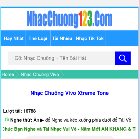
Hay Nhất
Thể Loại
Tải Nhiều
Nhạc Tik Tok
Home
Nhạc Chuông Vivo
Nhạc Chuông Vivo Xtreme Tone
Lượt tải: 16788
Nghe thử:
Ấn ▶ để Nghe và kéo xuống phía dưới để Tải Về
húc Bạn Nghe và Tải Nhạc Vui Vẻ - Năm Mới AN KHANG & THỊ