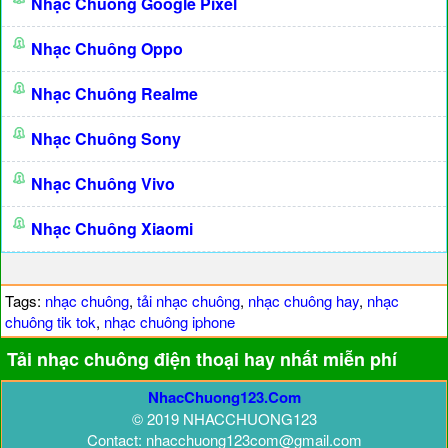
Nhạc Chuông Google Pixel
Nhạc Chuông Oppo
Nhạc Chuông Realme
Nhạc Chuông Sony
Nhạc Chuông Vivo
Nhạc Chuông Xiaomi
Tags:
nhạc chuông
,
tải nhạc chuông
,
nhạc chuông hay
,
nhạc
chuông tik tok
,
nhạc chuông iphone
Tải nhạc chuông điện thoại hay nhất miễn phí
NhacChuong123.Com
© 2019 NHACCHUONG123
Contact: nhacchuong123com@gmail.com