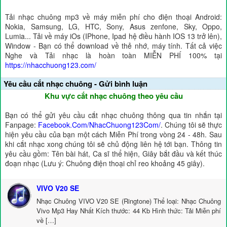
Tải nhạc chuông mp3 về máy miễn phí cho điện thoại Android:
Nokia, Samsung, LG, HTC, Sony, Asus zenfone, Sky, Oppo,
Lumia... Tải về máy iOs (IPhone, Ipad hệ điều hành IOS 13 trở lên),
Window - Bạn có thể download về thẻ nhớ, máy tính. Tất cả việc
Nghe và Tải nhạc là hoàn toàn MIỄN PHÍ 100% tại
https://nhacchuong123.com/
Yêu cầu cắt nhạc chuông - Gửi bình luận
Khu vực cắt nhạc chuông theo yêu cầu
Bạn có thể gửi yêu cầu cắt nhạc chuông thông qua tin nhắn tại
Fanpage:
Facebook.Com/NhacChuong123Com/
. Chúng tôi sẽ thực
hiện yêu cầu của bạn một cách Miễn Phí trong vòng 24 - 48h. Sau
khi cắt nhạc xong chúng tôi sẽ chủ động liên hệ tới bạn. Thông tin
yêu cầu gồm: Tên bài hát, Ca sĩ thể hiện, Giây bắt đầu và kết thúc
đoạn nhạc (Lưu ý: Chuông điện thoại chỉ reo khoảng 45 giây).
VIVO V20 SE
Nhạc Chuông VIVO V20 SE (Ringtone) Thể loại: Nhạc Chuông
Vivo Mp3 Hay Nhất Kích thước: 44 Kb Hình thức: Tải Miễn phí
về […]