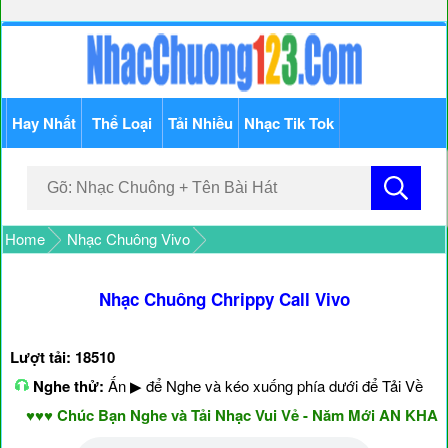
Hay Nhất
Thể Loại
Tải Nhiều
Nhạc Tik Tok
Home
Nhạc Chuông Vivo
Nhạc Chuông Chrippy Call Vivo
Lượt tải: 18510
Nghe thử:
Ấn ▶ để Nghe và kéo xuống phía dưới để Tải Về
♥♥♥ Chúc Bạn Nghe và Tải Nhạc Vui Vẻ - Năm Mới AN KHANG