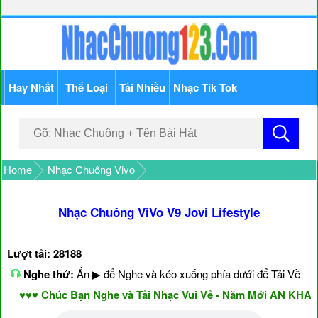
Hay Nhất
Thể Loại
Tải Nhiều
Nhạc Tik Tok
Home
Nhạc Chuông Vivo
Nhạc Chuông ViVo V9 Jovi Lifestyle
Lượt tải: 28188
Nghe thử:
Ấn ▶ để Nghe và kéo xuống phía dưới để Tải Về
♥♥♥ Chúc Bạn Nghe và Tải Nhạc Vui Vẻ - Năm Mới AN KHAN