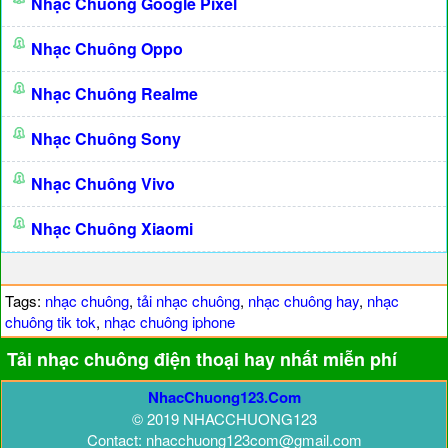
Nhạc Chuông Google Pixel
Nhạc Chuông Oppo
Nhạc Chuông Realme
Nhạc Chuông Sony
Nhạc Chuông Vivo
Nhạc Chuông Xiaomi
Tags:
nhạc chuông
,
tải nhạc chuông
,
nhạc chuông hay
,
nhạc
chuông tik tok
,
nhạc chuông iphone
Tải nhạc chuông điện thoại hay nhất miễn phí
NhacChuong123.Com
© 2019 NHACCHUONG123
Contact: nhacchuong123com@gmail.com