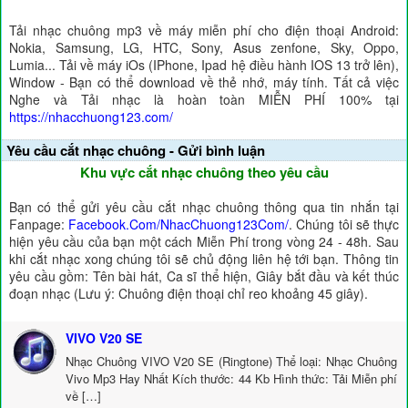
Tải nhạc chuông mp3 về máy miễn phí cho điện thoại Android:
Nokia, Samsung, LG, HTC, Sony, Asus zenfone, Sky, Oppo,
Lumia... Tải về máy iOs (IPhone, Ipad hệ điều hành IOS 13 trở lên),
Window - Bạn có thể download về thẻ nhớ, máy tính. Tất cả việc
Nghe và Tải nhạc là hoàn toàn MIỄN PHÍ 100% tại
https://nhacchuong123.com/
Yêu cầu cắt nhạc chuông - Gửi bình luận
Khu vực cắt nhạc chuông theo yêu cầu
Bạn có thể gửi yêu cầu cắt nhạc chuông thông qua tin nhắn tại
Fanpage:
Facebook.Com/NhacChuong123Com/
. Chúng tôi sẽ thực
hiện yêu cầu của bạn một cách Miễn Phí trong vòng 24 - 48h. Sau
khi cắt nhạc xong chúng tôi sẽ chủ động liên hệ tới bạn. Thông tin
yêu cầu gồm: Tên bài hát, Ca sĩ thể hiện, Giây bắt đầu và kết thúc
đoạn nhạc (Lưu ý: Chuông điện thoại chỉ reo khoảng 45 giây).
VIVO V20 SE
Nhạc Chuông VIVO V20 SE (Ringtone) Thể loại: Nhạc Chuông
Vivo Mp3 Hay Nhất Kích thước: 44 Kb Hình thức: Tải Miễn phí
về […]