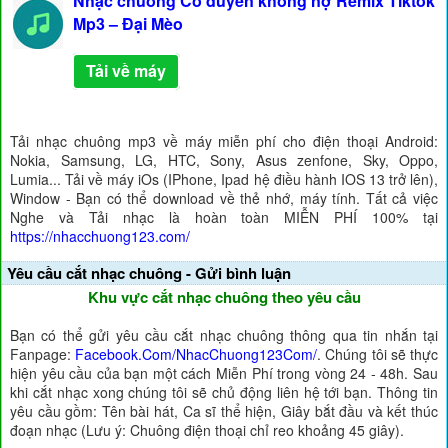
Nhạc chuông Có duyên không nợ Remix Tiktok
Mp3 – Đại Mèo
Tải về máy
Tải nhạc chuông mp3 về máy miễn phí cho điện thoại Android:
Nokia, Samsung, LG, HTC, Sony, Asus zenfone, Sky, Oppo,
Lumia... Tải về máy iOs (IPhone, Ipad hệ điều hành IOS 13 trở lên),
Window - Bạn có thể download về thẻ nhớ, máy tính. Tất cả việc
Nghe và Tải nhạc là hoàn toàn MIỄN PHÍ 100% tại
https://nhacchuong123.com/
Yêu cầu cắt nhạc chuông - Gửi bình luận
Khu vực cắt nhạc chuông theo yêu cầu
Bạn có thể gửi yêu cầu cắt nhạc chuông thông qua tin nhắn tại
Fanpage:
Facebook.Com/NhacChuong123Com/
. Chúng tôi sẽ thực
hiện yêu cầu của bạn một cách Miễn Phí trong vòng 24 - 48h. Sau
khi cắt nhạc xong chúng tôi sẽ chủ động liên hệ tới bạn. Thông tin
yêu cầu gồm: Tên bài hát, Ca sĩ thể hiện, Giây bắt đầu và kết thúc
đoạn nhạc (Lưu ý: Chuông điện thoại chỉ reo khoảng 45 giây).