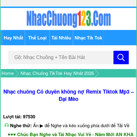
Hay Nhất
Thể Loại
Tải Nhiều
Nhạc Tik Tok
Home
Nhạc Chuông TikTok Hay Nhất 2026
Nhạc chuông Có duyên không nợ Remix Tiktok Mp3 –
Đại Mèo
Lượt tải: 97530
Nghe thử:
Ấn ▶ để Nghe và kéo xuống phía dưới để Tải Về
♥♥ Chúc Bạn Nghe và Tải Nhạc Vui Vẻ - Năm Mới AN KHANG 