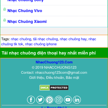
Nhạc Chuông Vivo
Nhạc Chuông Xiaomi
Tags:
nhạc chuông
,
tải nhạc chuông
,
nhạc chuông hay
,
nhạc
chuông tik tok
,
nhạc chuông iphone
Tải nhạc chuông điện thoại hay nhất miễn phí
NhacChuong123.Com
© 2019 NHACCHUONG123
Contact: nhacchuong123com@gmail.com
Giới thiệu, Điều khoản, Bảo mật