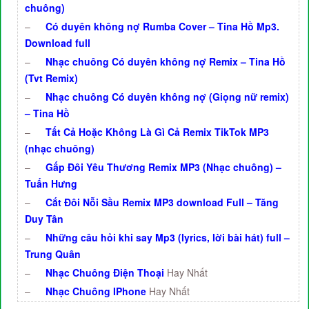
chuông)
–
Có duyên không nợ Rumba Cover – Tina Hồ Mp3.
Download full
–
Nhạc chuông Có duyên không nợ Remix – Tina Hồ
(Tvt Remix)
–
Nhạc chuông Có duyên không nợ (Giọng nữ remix)
– Tina Hồ
–
Tất Cả Hoặc Không Là Gì Cả Remix TikTok MP3
(nhạc chuông)
–
Gấp Đôi Yêu Thương Remix MP3 (Nhạc chuông) –
Tuấn Hưng
–
Cắt Đôi Nỗi Sầu Remix MP3 download Full – Tăng
Duy Tân
–
Những câu hỏi khi say Mp3 (lyrics, lời bài hát) full –
Trung Quân
–
Nhạc Chuông Điện Thoại
Hay Nhất
–
Nhạc Chuông IPhone
Hay Nhất