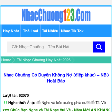
Hay Nhất
Thể Loại
Tải Nhiều
Nhạc Tik Tok
Home
Tải Nhạc Chuông Hay Nhất 2026
Nhạc Chuông Có Duyên Không Nợ (điệp khúc) – NB3
Hoài Bảo
Lượt tải: 62070
Nghe thử:
Ấn ▶ để Nghe và kéo xuống phía dưới để Tải Về
♥ Chúc Bạn Nghe và Tải Nhạc Vui Vẻ - Năm Mới AN KHANG &