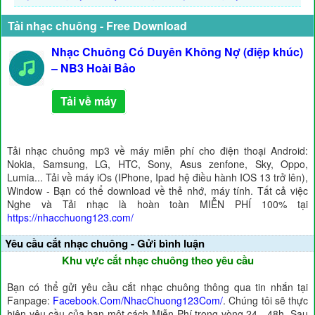
Tải nhạc chuông - Free Download
Nhạc Chuông Có Duyên Không Nợ (điệp khúc)
– NB3 Hoài Bảo
Tải về máy
Tải nhạc chuông mp3 về máy miễn phí cho điện thoại Android:
Nokia, Samsung, LG, HTC, Sony, Asus zenfone, Sky, Oppo,
Lumia... Tải về máy iOs (IPhone, Ipad hệ điều hành IOS 13 trở lên),
Window - Bạn có thể download về thẻ nhớ, máy tính. Tất cả việc
Nghe và Tải nhạc là hoàn toàn MIỄN PHÍ 100% tại
https://nhacchuong123.com/
Yêu cầu cắt nhạc chuông - Gửi bình luận
Khu vực cắt nhạc chuông theo yêu cầu
Bạn có thể gửi yêu cầu cắt nhạc chuông thông qua tin nhắn tại
Fanpage:
Facebook.Com/NhacChuong123Com/
. Chúng tôi sẽ thực
hiện yêu cầu của bạn một cách Miễn Phí trong vòng 24 - 48h. Sau