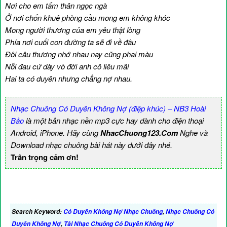
Nơi cho em tấm thân ngọc ngà
Ở nơi chốn khuê phòng cầu mong em không khóc
Mong người thương của em yêu thật lòng
Phía nơi cuối con đường ta sẽ đi về đâu
Đôi câu thương nhớ nhau nay cũng phai màu
Nỗi đau cứ dày vò đời anh cô liêu mãi
Hai ta có duyên nhưng chẳng nợ nhau.
Nhạc Chuông Có Duyên Không Nợ (điệp khúc) – NB3 Hoài
Bảo
là một bản nhạc nền mp3 cực hay dành cho điện thoại
Android, iPhone. Hãy cùng
NhacChuong123.Com
Nghe và
Download nhạc chuông bài hát này dưới đây nhé.
Trân trọng cảm ơn!
Search Keyword:
Có Duyên Không Nợ Nhạc Chuông
,
Nhạc Chuông Có
Duyên Không Nợ
,
Tải Nhạc Chuông Có Duyên Không Nợ