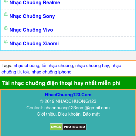
Nhạc Chuông Realme
Nhạc Chuông Sony
Nhạc Chuông Vivo
Nhạc Chuông Xiaomi
Tags:
nhạc chuông
,
tải nhạc chuông
,
nhạc chuông hay
,
nhạc
chuông tik tok
,
nhạc chuông iphone
Tải nhạc chuông điện thoại hay nhất miễn phí
NhacChuong123.Com
© 2019 NHACCHUONG123
Contact: nhacchuong123com@gmail.com
Giới thiệu, Điều khoản, Bảo mật