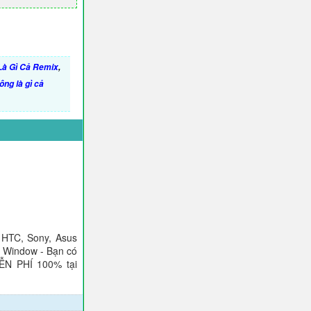
Là Gì Cả Remix
,
ông là gì cả
 HTC, Sony, Asus
), Window - Bạn có
IỄN PHÍ 100% tại