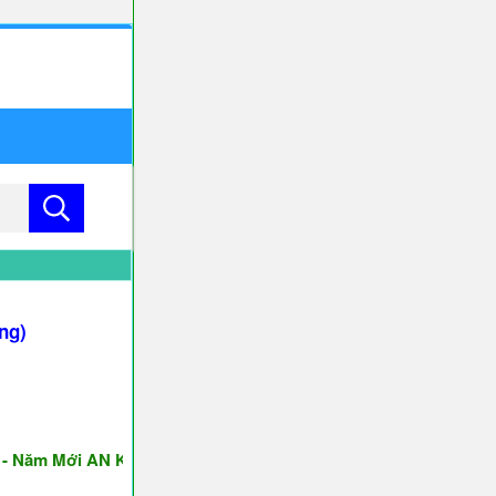
ng)
m Mới AN KHANG & THỊNH VƯỢNG ♥♥♥