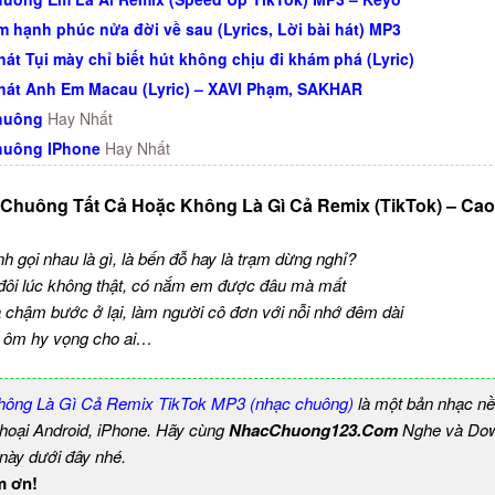
 hạnh phúc nửa đời về sau (Lyrics, Lời bài hát) MP3
hát Tụi mày chỉ biết hút không chịu đi khám phá (Lyric)
 hát Anh Em Macau (Lyric) – XAVI Phạm, SAKHAR
huông
Hay Nhất
huông IPhone
Hay Nhất
 Chuông Tất Cả Hoặc Không Là Gì Cả Remix (TikTok) – Cao
h gọi nhau là gì, là bến đỗ hay là trạm dừng nghỉ?
, đôi lúc không thật, có nắm em được đâu mà mất
 chậm bước ở lại, làm người cô đơn với nỗi nhớ đêm dài
 cố ôm hy vọng cho ai…
hông Là Gì Cả Remix TikTok MP3 (nhạc chuông)
là một bản nhạc n
thoại Android, iPhone. Hãy cùng
NhacChuong123.Com
Nghe và Dow
 này dưới đây nhé.
m ơn!