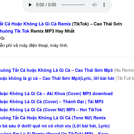
t Cả Hoặc Không Là Gì Cả Remix
(TikTok) – Cao Thái Sơn
huông Tik Tok
Remix MP3 Hay Nhất
 Kb
ễn phí về máy điện thoại, máy tính.
uông Tất Cả hoặc Không Là Gì Cả – Cao Thái Sơn Mp3
(No Remix
oặc không là gì cả – Cao Thái Sơn Mp3|Lyric, lời bài hát
(Tải Full 
Hoặc Không Là Gì Cả – Aki Khoa (Cover) MP3 download
Hoặc Không Là Gì Cả (Cover) – Thành Đạt | Tải MP3
Hoặc Không Là Gì Cả (Cover Nữ) MP3 – Hot TikTok
uông Tất Cả Hoặc Không Là Gì Cả (Tone Nữ) Remix
 bà sáu ở dưới quê nó có chút xíu (Lời bài hát, Lyric)
uông Em Là Ai Remix (Speed Up TikTok) MP3 – Keyo