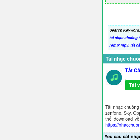
Search Keyword
tải nhạc chuông t
remix mp3
,
tất c
Tải nhạc chuô
Tất C
Tải 
Tải nhạc chuông
zenfone, Sky, Opp
thể download về
https://nhacchuo
Yêu cầu cắt nhạ