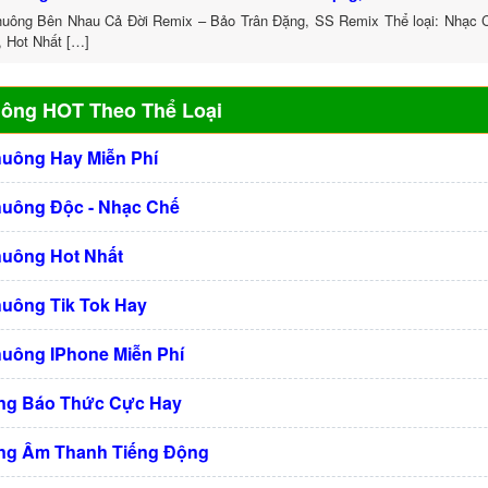
uông Bên Nhau Cả Đời Remix – Bảo Trân Đặng, SS Remix Thể loại: Nhạc
, Hot Nhất […]
uông HOT Theo Thể Loại
huông Hay Miễn Phí
huông Độc - Nhạc Chế
huông Hot Nhất
huông Tik Tok Hay
huông IPhone Miễn Phí
ng Báo Thức Cực Hay
ng Âm Thanh Tiếng Động