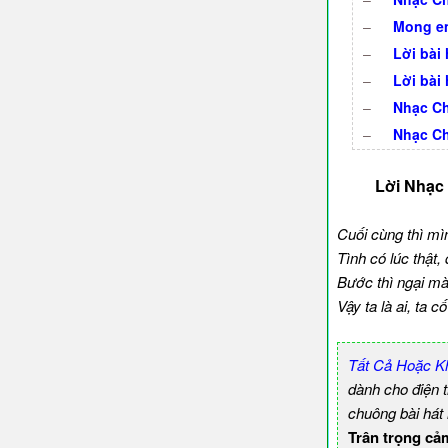
–
Mong em
–
Lời bài 
–
Lời bài
–
Nhạc C
–
Nhạc C
Lời Nhạc
Cuối cùng thì mìn
Tình có lúc thật
Bước thì ngại mà
Vậy ta là ai, ta
Tất Cả Hoặc K
dành cho điện 
chuông bài hát
Trân trọng cả