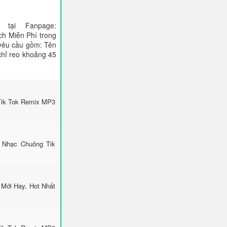
tại Fanpage:
ch Miễn Phí trong
 yêu cầu gồm: Tên
 chỉ reo khoảng 45
Tik Tok Remix MP3
 Nhạc Chuông Tik
Mới Hay, Hot Nhất