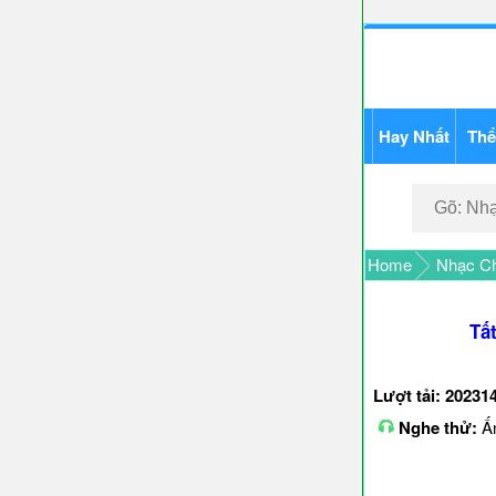
Hay Nhất
Thể
Home
Nhạc Ch
Tấ
Lượt tải: 20231
Nghe thử:
Ấn