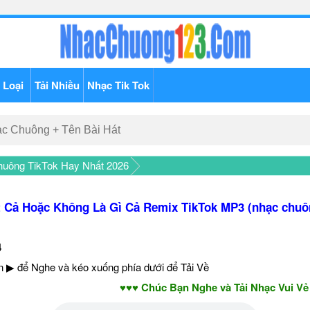
 Loại
Tải Nhiều
Nhạc Tik Tok
uông TikTok Hay Nhất 2026
t Cả Hoặc Không Là Gì Cả Remix TikTok MP3 (nhạc chuô
4
 ▶ để Nghe và kéo xuống phía dưới để Tải Về
♥♥♥ Chúc Bạn Nghe và Tải Nhạc Vui Vẻ - Nă