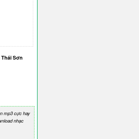
 Thái Sơn
ền mp3 cực hay
nload nhạc