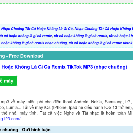
:
Nhạc Chuông Tất Cả Hoặc Không Là Gì Cả
,
Nhạc Chuông Tất Cả Hoặc Không 
ất cả hoặc không là gì cả remix
,
tất cả hoặc không là gì cả remix
,
tất cả hoặc kh
ả hoặc không là gì cả remix nhạc chuông
,
tất cả hoặc không là gì cả remix tiktok
ng - Free Download
ả Hoặc Không Là Gì Cả Remix TikTok MP3 (nhạc chuông)
về máy
 mp3 về máy miễn phí cho điện thoại Android: Nokia, Samsung, LG,
o, Lumia... Tải về máy iOs (IPhone, Ipad hệ điều hành IOS 13 trở lên
 thẻ nhớ, máy tính. Tất cả việc Nghe và Tải nhạc là hoàn toàn M
ng123.com/
c chuông - Gửi bình luận