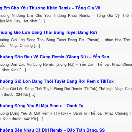
 Em Cho Yêu Thương Khác Remix – Tống Gia Vỹ
huông Nhường Em Cho Yêu Thương Khác Remix – Tống Gia Vỹ Thể lo
p3 Mới Hay, Hot Nhất […]
huông Gió Lớn Đang Thổi Bông Tuyết Đang Rơi
uông Gió Lớn Đang Thổi Bông Tuyết Đang Rơi (Pinyin) – nhạc Hoa Thể 
uốc – Nhạc Chuông […]
huông Đớn Đau Vô Cùng Remix (Giọng Nữ) – Yến Đan
uông Đớn Đau Vô Cùng Remix (Giọng Nữ) – Yến Đan Thể loại: Nhạc Chu
t Nhất Kích […]
huông Gió Lớn Đang Thổi Tuyết Đang Rơi Remix TikTok
uông Gió Lớn Đang Thổi Tuyết Đang Rơi Remix (TikTok) Thể loại: Nhạc Ch
h thước: 324 Kb […]
huông Đừng Yêu Bí Mật Remix – Oanh Tạ
uông Đừng Yêu Bí Mật Remix (TikTok) – Oanh Tạ Thể loại: Nhạc Chuông 
t Kích thước: 642 Kb […]
huông Bên Nhau Cả Đời Remix – Bảo Trân Đặng, SS