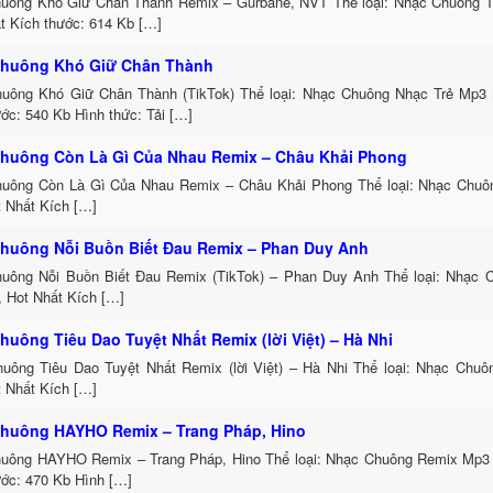
uông Khó Giữ Chân Thành Remix – Gurbane, NVT Thể loại: Nhạc Chuông 
t Kích thước: 614 Kb […]
huông Khó Giữ Chân Thành
uông Khó Giữ Chân Thành (TikTok) Thể loại: Nhạc Chuông Nhạc Trẻ Mp3 
ớc: 540 Kb Hình thức: Tải […]
huông Còn Là Gì Của Nhau Remix – Châu Khải Phong
uông Còn Là Gì Của Nhau Remix – Châu Khải Phong Thể loại: Nhạc Chu
t Nhất Kích […]
huông Nỗi Buồn Biết Đau Remix – Phan Duy Anh
uông Nỗi Buồn Biết Đau Remix (TikTok) – Phan Duy Anh Thể loại: Nhạc
, Hot Nhất Kích […]
huông Tiêu Dao Tuyệt Nhất Remix (lời Việt) – Hà Nhi
uông Tiêu Dao Tuyệt Nhất Remix (lời Việt) – Hà Nhi Thể loại: Nhạc Chu
t Nhất Kích […]
huông HAYHO Remix – Trang Pháp, Hino
uông HAYHO Remix – Trang Pháp, Hino Thể loại: Nhạc Chuông Remix Mp3 
ước: 470 Kb Hình […]