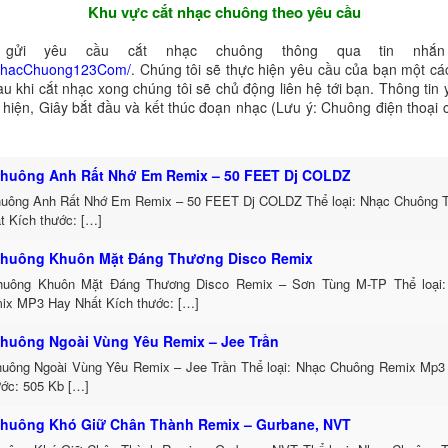
Khu vực cắt nhạc chuông theo yêu cầu
gửi yêu cầu cắt nhạc chuông thông qua tin nhắn 
NhacChuong123Com/
. Chúng tôi sẽ thực hiện yêu cầu của bạn một cá
au khi cắt nhạc xong chúng tôi sẽ chủ động liên hệ tới bạn. Thông tin
ể hiện, Giây bắt đầu và kết thúc đoạn nhạc (Lưu ý: Chuông điện thoại
huông Anh Rất Nhớ Em Remix – 50 FEET Dj COLDZ
uông Anh Rất Nhớ Em Remix – 50 FEET Dj COLDZ Thể loại: Nhạc Chuông 
t Kích thước: […]
huông Khuôn Mặt Đáng Thương Disco Remix
uông Khuôn Mặt Đáng Thương Disco Remix – Sơn Tùng M-TP Thể loại:
ix MP3 Hay Nhất Kích thước: […]
huông Ngoài Vùng Yêu Remix – Jee Trần
uông Ngoài Vùng Yêu Remix – Jee Trần Thể loại: Nhạc Chuông Remix Mp3 
ước: 505 Kb […]
huông Khó Giữ Chân Thành Remix – Gurbane, NVT