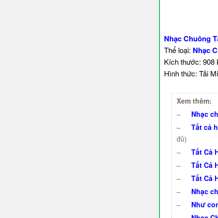
Nhạc Chuông Tấ
Thể loại:
Nhạc C
Kích thước: 908
Hình thức: Tải Mi
Xem thêm:
–
Nhạc ch
–
Tất cả h
đủ)
–
Tất Cả 
–
Tất Cả 
–
Tất Cả 
–
Nhạc ch
–
Như con
–
Nhạc Ch