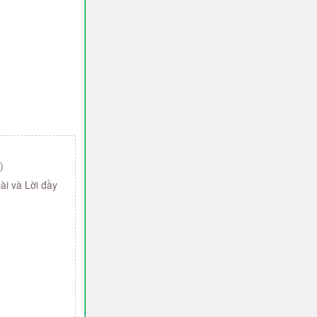
)
bài và Lời đầy