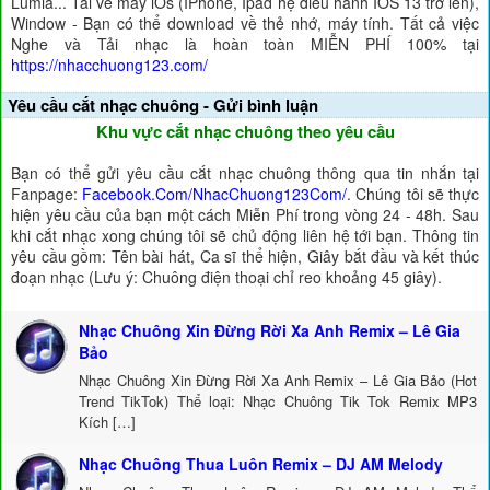
Lumia... Tải về máy iOs (IPhone, Ipad hệ điều hành IOS 13 trở lên),
Window - Bạn có thể download về thẻ nhớ, máy tính. Tất cả việc
Nghe và Tải nhạc là hoàn toàn MIỄN PHÍ 100% tại
https://nhacchuong123.com/
Yêu cầu cắt nhạc chuông - Gửi bình luận
Khu vực cắt nhạc chuông theo yêu cầu
Bạn có thể gửi yêu cầu cắt nhạc chuông thông qua tin nhắn tại
Fanpage:
Facebook.Com/NhacChuong123Com/
. Chúng tôi sẽ thực
hiện yêu cầu của bạn một cách Miễn Phí trong vòng 24 - 48h. Sau
khi cắt nhạc xong chúng tôi sẽ chủ động liên hệ tới bạn. Thông tin
yêu cầu gồm: Tên bài hát, Ca sĩ thể hiện, Giây bắt đầu và kết thúc
đoạn nhạc (Lưu ý: Chuông điện thoại chỉ reo khoảng 45 giây).
Nhạc Chuông Xin Đừng Rời Xa Anh Remix – Lê Gia
Bảo
Nhạc Chuông Xin Đừng Rời Xa Anh Remix – Lê Gia Bảo (Hot
Trend TikTok) Thể loại: Nhạc Chuông Tik Tok Remix MP3
Kích […]
Nhạc Chuông Thua Luôn Remix – DJ AM Melody