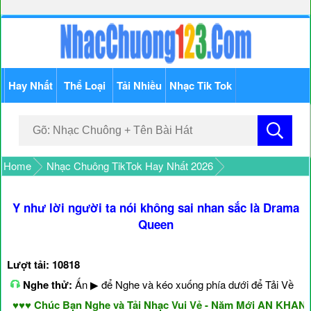
Hay Nhất
Thể Loại
Tải Nhiều
Nhạc Tik Tok
Home
Nhạc Chuông TikTok Hay Nhất 2026
Y như lời người ta nói không sai nhan sắc là Drama
Queen
Lượt tải: 10818
Nghe thử:
Ấn ▶ để Nghe và kéo xuống phía dưới để Tải Về
♥♥ Chúc Bạn Nghe và Tải Nhạc Vui Vẻ - Năm Mới AN KHANG &