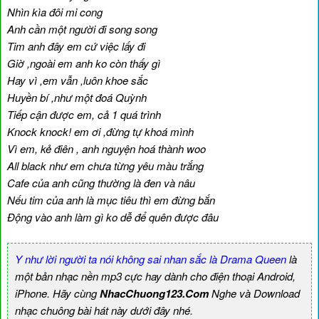
Nhìn kìa đôi mi cong
Anh cần một người đi song song
Tim anh đây em cứ việc lấy đi
Giờ ,ngoài em anh ko còn thấy gì
Hay vì ,em vẫn ,luôn khoe sắc
Huyền bí ,như một đoá Quỳnh
Tiếp cận được em, cả 1 quá trình
Knock knock! em ơi ,đừng tự khoá mình
Vì em, kẻ điên , anh nguyện hoá thành woo
All black như em chưa từng yêu màu trắng
Cafe của anh cũng thường là đen và nâu
Nếu tim của anh là mục tiêu thì em đừng bắn
Động vào anh làm gì ko dễ để quên được đâu
Y như lời người ta nói không sai nhan sắc là Drama Queen
là
một bản nhạc nền mp3 cực hay dành cho điện thoại Android,
iPhone. Hãy cùng
NhacChuong123.Com
Nghe và Download
nhạc chuông bài hát này dưới đây nhé.