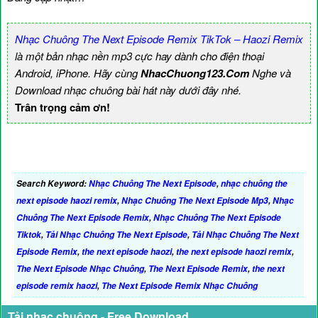
Nhạc Chuông The Next Episode Remix TikTok – Haozi Remix
là một bản nhạc nền mp3 cực hay dành cho điện thoại
Android, iPhone. Hãy cùng
NhacChuong123.Com
Nghe và
Download nhạc chuông bài hát này dưới đây nhé.
Trân trọng cảm ơn!
Search Keyword:
Nhạc Chuông The Next Episode
,
nhạc chuông the
next episode haozi remix
,
Nhạc Chuông The Next Episode Mp3
,
Nhạc
Chuông The Next Episode Remix
,
Nhạc Chuông The Next Episode
Tiktok
,
Tải Nhạc Chuông The Next Episode
,
Tải Nhạc Chuông The Next
Episode Remix
,
the next episode haozi
,
the next episode haozi remix
,
The Next Episode Nhạc Chuông
,
The Next Episode Remix
,
the next
episode remix haozi
,
The Next Episode Remix Nhạc Chuông
Tải nhạc chuông - Free Download