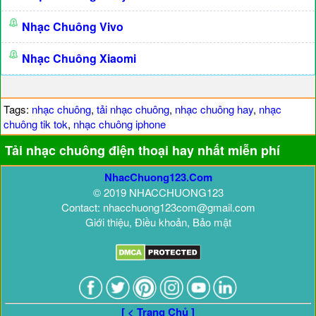
Nhạc Chuông Vivo
Nhạc Chuông Xiaomi
Tags:
nhạc chuông
,
tải nhạc chuông
,
nhạc chuông hay
,
nhạc
chuông tik tok
,
nhạc chuông iphone
Tải nhạc chuông điện thoại hay nhất miễn phí
NhacChuong123.Com
© 2019 NHACCHUONG123
Contact: nhacchuong123com@gmail.com
Giới thiệu, Điều khoản, Bảo mật
[ < Trang Chủ ]