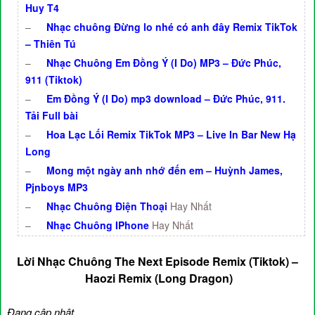
Huy T4
–
Nhạc chuông Đừng lo nhé có anh đây Remix TikTok
– Thiên Tú
–
Nhạc Chuông Em Đồng Ý (I Do) MP3 – Đức Phúc,
911 (Tiktok)
–
Em Đồng Ý (I Do) mp3 download – Đức Phúc, 911.
Tải Full bài
–
Hoa Lạc Lối Remix TikTok MP3 – Live In Bar New Hạ
Long
–
Mong một ngày anh nhớ đến em – Huỳnh James,
Pjnboys MP3
–
Nhạc Chuông Điện Thoại
Hay Nhất
–
Nhạc Chuông IPhone
Hay Nhất
Lời Nhạc Chuông The Next Episode Remix (Tiktok) –
Haozi Remix (Long Dragon)
Đang cập nhật…