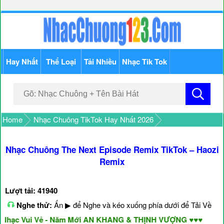
Hay Nhất
Thể Loại
Tải Nhiều
Nhạc Tik Tok
Home
Nhạc Chuông TikTok Hay Nhất 2026
Nhạc Chuông The Next Episode Remix TikTok – Haozi
Remix
Lượt tải: 41940
Nghe thử:
Ấn ▶ để Nghe và kéo xuống phía dưới để Tải Về
hạc Vui Vẻ - Năm Mới AN KHANG & THỊNH VƯỢNG ♥♥♥