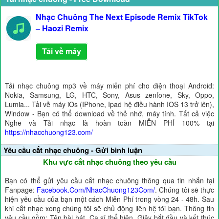
Nhạc Chuông The Next Episode Remix TikTok
– Haozi Remix
Tải về máy
Tải nhạc chuông mp3 về máy miễn phí cho điện thoại Android:
Nokia, Samsung, LG, HTC, Sony, Asus zenfone, Sky, Oppo,
Lumia... Tải về máy iOs (IPhone, Ipad hệ điều hành IOS 13 trở lên),
Window - Bạn có thể download về thẻ nhớ, máy tính. Tất cả việc
Nghe và Tải nhạc là hoàn toàn MIỄN PHÍ 100% tại
https://nhacchuong123.com/
Yêu cầu cắt nhạc chuông - Gửi bình luận
Khu vực cắt nhạc chuông theo yêu cầu
Bạn có thể gửi yêu cầu cắt nhạc chuông thông qua tin nhắn tại
Fanpage:
Facebook.Com/NhacChuong123Com/
. Chúng tôi sẽ thực
hiện yêu cầu của bạn một cách Miễn Phí trong vòng 24 - 48h. Sau
khi cắt nhạc xong chúng tôi sẽ chủ động liên hệ tới bạn. Thông tin
yêu cầu gồm: Tên bài hát, Ca sĩ thể hiện, Giây bắt đầu và kết thúc