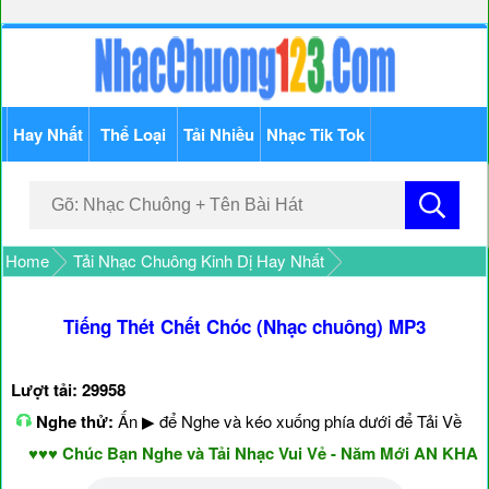
Hay Nhất
Thể Loại
Tải Nhiều
Nhạc Tik Tok
Home
Tải Nhạc Chuông Kinh Dị Hay Nhất
Tiếng Thét Chết Chóc (Nhạc chuông) MP3
Lượt tải: 29958
Nghe thử:
Ấn ▶ để Nghe và kéo xuống phía dưới để Tải Về
♥♥♥ Chúc Bạn Nghe và Tải Nhạc Vui Vẻ - Năm Mới AN KHANG