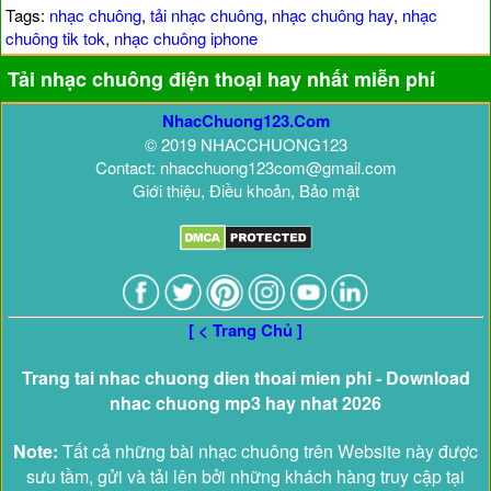
Tags:
nhạc chuông
,
tải nhạc chuông
,
nhạc chuông hay
,
nhạc
chuông tik tok
,
nhạc chuông iphone
Tải nhạc chuông điện thoại hay nhất miễn phí
NhacChuong123.Com
© 2019 NHACCHUONG123
Contact: nhacchuong123com@gmail.com
Giới thiệu, Điều khoản, Bảo mật
[ < Trang Chủ ]
Trang tai nhac chuong dien thoai mien phi - Download
nhac chuong mp3 hay nhat 2026
Note:
Tất cả những bài nhạc chuông trên Website này được
sưu tầm, gửi và tải lên bởi những khách hàng truy cập tại