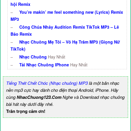
hội Remix
–
You’re makin’ me feel something new (Lyrics) Remix
MP3
–
Công Chúa Nhảy Audition Remix TikTok MP3 – Lê
Bảo Remix
–
Nhạc Chuông Mẹ Tôi – Võ Hạ Trâm MP3 (Giọng Nữ
TikTok)
–
Nhạc Chuông
Hay Nhất
–
Tải Nhạc Chuông IPhone
Hay Nhất
Tiếng Thét Chết Chóc (Nhạc chuông) MP3
là một bản nhạc
nền mp3 cực hay dành cho điện thoại Android, iPhone. Hãy
cùng
NhacChuong123.Com
Nghe và Download nhạc chuông
bài hát này dưới đây nhé.
Trân trọng cảm ơn!