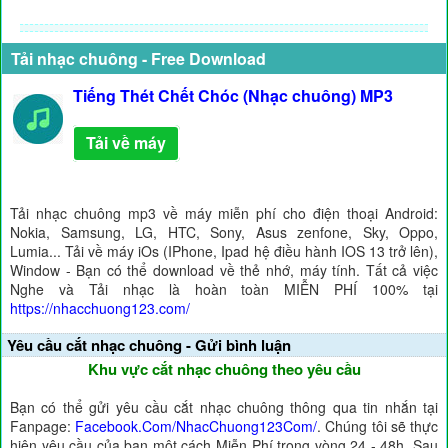
Tải nhạc chuông - Free Download
Tiếng Thét Chết Chóc (Nhạc chuông) MP3
Tải về máy
Tải nhạc chuông mp3 về máy miễn phí cho điện thoại Android:
Nokia, Samsung, LG, HTC, Sony, Asus zenfone, Sky, Oppo,
Lumia... Tải về máy iOs (IPhone, Ipad hệ điều hành IOS 13 trở lên),
Window - Bạn có thể download về thẻ nhớ, máy tính. Tất cả việc
Nghe và Tải nhạc là hoàn toàn MIỄN PHÍ 100% tại
https://nhacchuong123.com/
Yêu cầu cắt nhạc chuông - Gửi bình luận
Khu vực cắt nhạc chuông theo yêu cầu
Bạn có thể gửi yêu cầu cắt nhạc chuông thông qua tin nhắn tại
Fanpage:
Facebook.Com/NhacChuong123Com/
. Chúng tôi sẽ thực
hiện yêu cầu của bạn một cách Miễn Phí trong vòng 24 - 48h. Sau