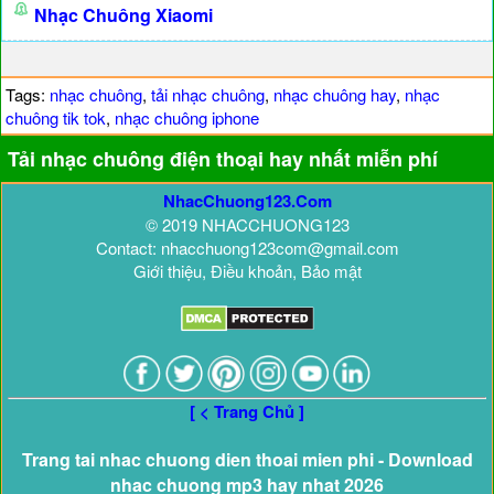
Nhạc Chuông Xiaomi
Tags:
nhạc chuông
,
tải nhạc chuông
,
nhạc chuông hay
,
nhạc
chuông tik tok
,
nhạc chuông iphone
Tải nhạc chuông điện thoại hay nhất miễn phí
NhacChuong123.Com
© 2019 NHACCHUONG123
Contact: nhacchuong123com@gmail.com
Giới thiệu, Điều khoản, Bảo mật
[ < Trang Chủ ]
Trang tai nhac chuong dien thoai mien phi - Download
nhac chuong mp3 hay nhat 2026