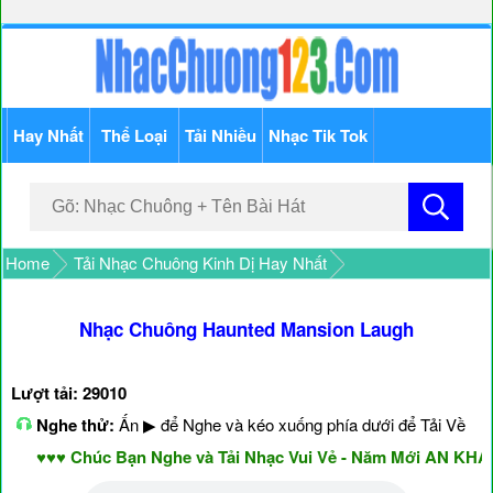
Hay Nhất
Thể Loại
Tải Nhiều
Nhạc Tik Tok
Home
Tải Nhạc Chuông Kinh Dị Hay Nhất
Nhạc Chuông Haunted Mansion Laugh
Lượt tải: 29010
Nghe thử:
Ấn ▶ để Nghe và kéo xuống phía dưới để Tải Về
♥♥♥ Chúc Bạn Nghe và Tải Nhạc Vui Vẻ - Năm Mới AN KHAN