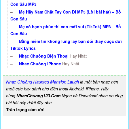
Con Sâu MP3
–
Mẹ Hãy Nắm Chặt Tay Con Đi MP3 (Lời bài hát) – Bố
Con Sâu
–
Mẹ có hạnh phúc thì con mới vui (TikTok) MP3 – Bố
Con Sâu
–
Bằng niềm tin không lung lay bạn đổi thay cuộc đời
Tiktok Lyrics
–
Nhạc Chuông Điện Thoại
Hay Nhất
–
Nhạc Chuông IPhone
Hay Nhất
Nhạc Chuông Haunted Mansion Laugh
là một bản nhạc nền
mp3 cực hay dành cho điện thoại Android, iPhone. Hãy
cùng
NhacChuong123.Com
Nghe và Download nhạc chuông
bài hát này dưới đây nhé.
Trân trọng cảm ơn!