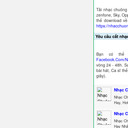
Tải nhạc chuông
zenfone, Sky, Opp
thể download về
https://nhacchuo
Yêu cầu cắt nhạ
Bạn có thể 
Facebook.Com/
vòng 24 - 48h. S
bài hát, Ca sĩ th
giây).
Nhạc C
Nhạc Ch
Hay, Ho
Nhạc C
Nhạc Ch
Hay Nhấ