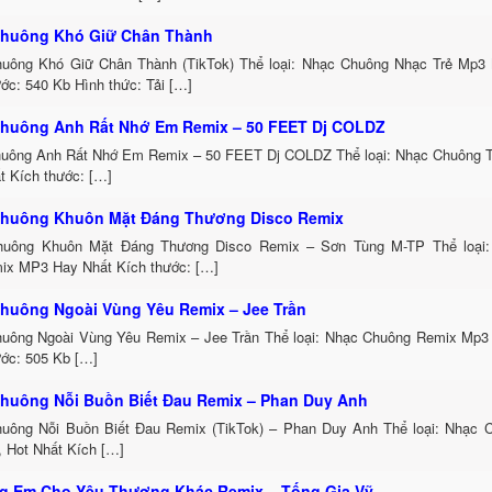
huông Khó Giữ Chân Thành
uông Khó Giữ Chân Thành (TikTok) Thể loại: Nhạc Chuông Nhạc Trẻ Mp3 
ớc: 540 Kb Hình thức: Tải […]
huông Anh Rất Nhớ Em Remix – 50 FEET Dj COLDZ
uông Anh Rất Nhớ Em Remix – 50 FEET Dj COLDZ Thể loại: Nhạc Chuông 
t Kích thước: […]
huông Khuôn Mặt Đáng Thương Disco Remix
uông Khuôn Mặt Đáng Thương Disco Remix – Sơn Tùng M-TP Thể loại:
ix MP3 Hay Nhất Kích thước: […]
huông Ngoài Vùng Yêu Remix – Jee Trần
uông Ngoài Vùng Yêu Remix – Jee Trần Thể loại: Nhạc Chuông Remix Mp3 
ước: 505 Kb […]
huông Nỗi Buồn Biết Đau Remix – Phan Duy Anh
uông Nỗi Buồn Biết Đau Remix (TikTok) – Phan Duy Anh Thể loại: Nhạc
, Hot Nhất Kích […]
 Em Cho Yêu Thương Khác Remix – Tống Gia Vỹ