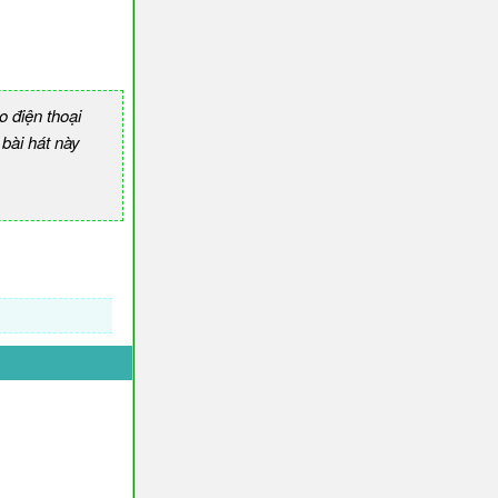
 điện thoại
ài hát này