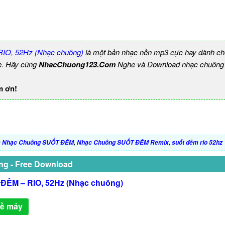
IO, 52Hz (Nhạc chuông)
là một bản nhạc nền mp3 cực hay dành cho
e. Hãy cùng
NhacChuong123.Com
Nghe và Download nhạc chuông b
m ơn!
:
Nhạc Chuông SUỐT ĐÊM
,
Nhạc Chuông SUỐT ĐÊM Remix
,
suốt đêm rio 52hz
ng - Free Download
ĐÊM – RIO, 52Hz (Nhạc chuông)
về máy