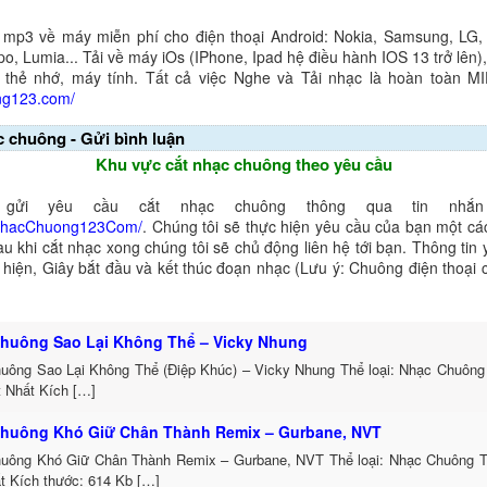
 mp3 về máy miễn phí cho điện thoại Android: Nokia, Samsung, LG,
o, Lumia... Tải về máy iOs (IPhone, Ipad hệ điều hành IOS 13 trở lên
 thẻ nhớ, máy tính. Tất cả việc Nghe và Tải nhạc là hoàn toàn M
ng123.com/
c chuông - Gửi bình luận
Khu vực cắt nhạc chuông theo yêu cầu
gửi yêu cầu cắt nhạc chuông thông qua tin nhắn 
NhacChuong123Com/
. Chúng tôi sẽ thực hiện yêu cầu của bạn một cá
au khi cắt nhạc xong chúng tôi sẽ chủ động liên hệ tới bạn. Thông tin
ể hiện, Giây bắt đầu và kết thúc đoạn nhạc (Lưu ý: Chuông điện thoại
huông Sao Lại Không Thể – Vicky Nhung
uông Sao Lại Không Thể (Điệp Khúc) – Vicky Nhung Thể loại: Nhạc Chuông
t Nhất Kích […]
huông Khó Giữ Chân Thành Remix – Gurbane, NVT
uông Khó Giữ Chân Thành Remix – Gurbane, NVT Thể loại: Nhạc Chuông 
t Kích thước: 614 Kb […]