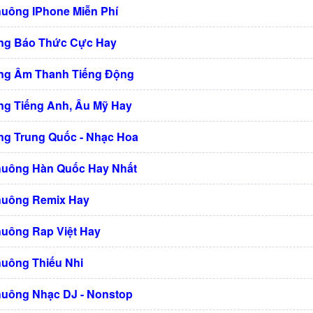
huông IPhone Miễn Phí
ng Báo Thức Cực Hay
ng Âm Thanh Tiếng Động
g Tiếng Anh, Âu Mỹ Hay
g Trung Quốc - Nhạc Hoa
huông Hàn Quốc Hay Nhất
huông Remix Hay
huông Rap Việt Hay
huông Thiếu Nhi
huông Nhạc DJ - Nonstop