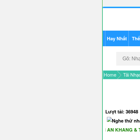
Hay Nhất
Thể
Home
Tải Nhạ
Lượt tải: 36948
 Bạn Nghe và Tải Nhạc Vui Vẻ - Năm Mới AN KHANG & THỊNH