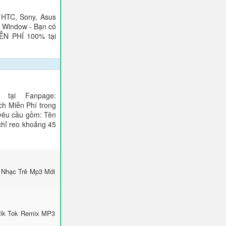
 HTC, Sony, Asus
), Window - Bạn có
IỄN PHÍ 100% tại
tại Fanpage:
ch Miễn Phí trong
 yêu cầu gồm: Tên
 chỉ reo khoảng 45
 Nhạc Trẻ Mp3 Mới
Tik Tok Remix MP3