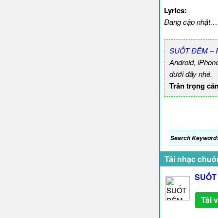
Lyrics:
Đang cập nhật…
SUỐT ĐÊM – R
Android, iPhon
dưới đây nhé.
Trân trọng cả
Search Keyword
Tải nhạc chuô
SUỐT 
Tải 