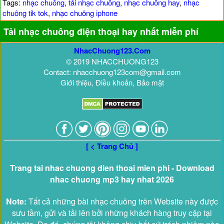
Tags:
nhạc chuông
,
tải nhạc chuông
,
nhạc chuông hay
,
nhạc
chuông tik tok
,
nhạc chuông iphone
Tải nhạc chuông điện thoại hay nhất miễn phí
NhacChuong123.Com
© 2019 NHACCHUONG123
Contact: nhacchuong123com@gmail.com
Giới thiệu, Điều khoản, Bảo mật
[ < Trang Chủ ]
Trang tai nhac chuong dien thoai mien phi - Download
nhac chuong mp3 hay nhat 2026
Note:
Tất cả những bài nhạc chuông trên Website này được
sưu tầm, gửi và tải lên bởi những khách hàng truy cập tại