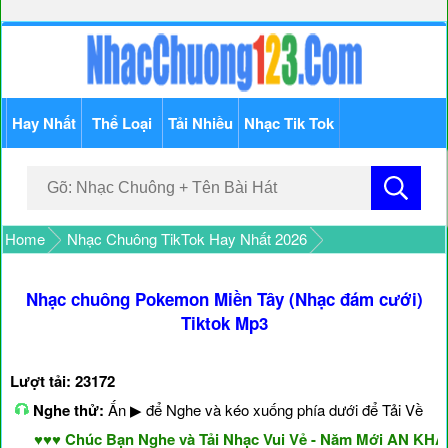
Hay Nhất
Thể Loại
Tải Nhiều
Nhạc Tik Tok
Home
Nhạc Chuông TikTok Hay Nhất 2026
Nhạc chuông Pokemon Miền Tây (Nhạc đám cưới)
Tiktok Mp3
Lượt tải: 23172
Nghe thử:
Ấn ▶ để Nghe và kéo xuống phía dưới để Tải Về
♥♥♥ Chúc Bạn Nghe và Tải Nhạc Vui Vẻ - Năm Mới AN KHAN