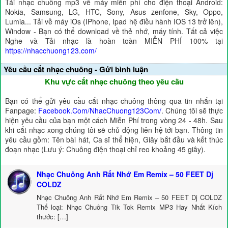
Tải nhạc chuông mp3 về máy miễn phí cho điện thoại Android:
Nokia, Samsung, LG, HTC, Sony, Asus zenfone, Sky, Oppo,
Lumia... Tải về máy iOs (IPhone, Ipad hệ điều hành IOS 13 trở lên),
Window - Bạn có thể download về thẻ nhớ, máy tính. Tất cả việc
Nghe và Tải nhạc là hoàn toàn MIỄN PHÍ 100% tại
https://nhacchuong123.com/
Yêu cầu cắt nhạc chuông - Gửi bình luận
Khu vực cắt nhạc chuông theo yêu cầu
Bạn có thể gửi yêu cầu cắt nhạc chuông thông qua tin nhắn tại
Fanpage:
Facebook.Com/NhacChuong123Com/
. Chúng tôi sẽ thực
hiện yêu cầu của bạn một cách Miễn Phí trong vòng 24 - 48h. Sau
khi cắt nhạc xong chúng tôi sẽ chủ động liên hệ tới bạn. Thông tin
yêu cầu gồm: Tên bài hát, Ca sĩ thể hiện, Giây bắt đầu và kết thúc
đoạn nhạc (Lưu ý: Chuông điện thoại chỉ reo khoảng 45 giây).
Nhạc Chuông Anh Rất Nhớ Em Remix – 50 FEET Dj
COLDZ
Nhạc Chuông Anh Rất Nhớ Em Remix – 50 FEET Dj COLDZ
Thể loại: Nhạc Chuông Tik Tok Remix MP3 Hay Nhất Kích
thước: […]