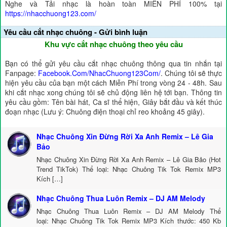
Nghe và Tải nhạc là hoàn toàn MIỄN PHÍ 100% tại
https://nhacchuong123.com/
Yêu cầu cắt nhạc chuông - Gửi bình luận
Khu vực cắt nhạc chuông theo yêu cầu
Bạn có thể gửi yêu cầu cắt nhạc chuông thông qua tin nhắn tại
Fanpage:
Facebook.Com/NhacChuong123Com/
. Chúng tôi sẽ thực
hiện yêu cầu của bạn một cách Miễn Phí trong vòng 24 - 48h. Sau
khi cắt nhạc xong chúng tôi sẽ chủ động liên hệ tới bạn. Thông tin
yêu cầu gồm: Tên bài hát, Ca sĩ thể hiện, Giây bắt đầu và kết thúc
đoạn nhạc (Lưu ý: Chuông điện thoại chỉ reo khoảng 45 giây).
Nhạc Chuông Xin Đừng Rời Xa Anh Remix – Lê Gia
Bảo
Nhạc Chuông Xin Đừng Rời Xa Anh Remix – Lê Gia Bảo (Hot
Trend TikTok) Thể loại: Nhạc Chuông Tik Tok Remix MP3
Kích […]
Nhạc Chuông Thua Luôn Remix – DJ AM Melody
Nhạc Chuông Thua Luôn Remix – DJ AM Melody Thể
loại: Nhạc Chuông Tik Tok Remix MP3 Kích thước: 450 Kb