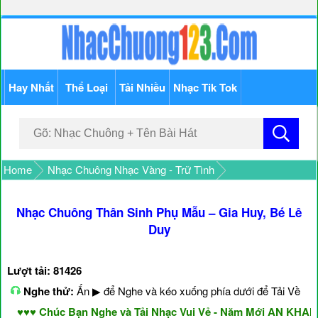
Hay Nhất
Thể Loại
Tải Nhiều
Nhạc Tik Tok
Home
Nhạc Chuông Nhạc Vàng - Trữ Tình
Nhạc Chuông Thân Sinh Phụ Mẫu – Gia Huy, Bé Lê
Duy
Lượt tải: 81426
Nghe thử:
Ấn ▶ để Nghe và kéo xuống phía dưới để Tải Về
♥♥ Chúc Bạn Nghe và Tải Nhạc Vui Vẻ - Năm Mới AN KHANG 