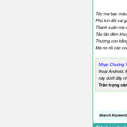
Tóc mẹ bạc mà
Phủ kín đôi vai g
Thanh xuân mẹ đi 
Tảo tần đêm khu
Thương con bằng 
Mẹ no rồi các c
Nhạc Chuông T
thoại Android,
này dưới đây n
Trân trọng cả
Search Keyword