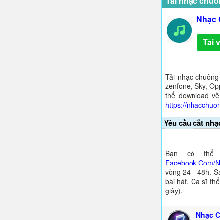
Tải nhạc chuô
Nhạc 
Tải 
Tải nhạc chuông
zenfone, Sky, Opp
thể download về
https://nhacchuo
Yêu cầu cắt nhạ
Bạn có thể 
Facebook.Com/
vòng 24 - 48h. S
bài hát, Ca sĩ th
giây).
Nhạc C