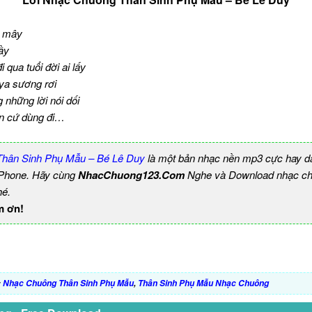
u mâу
ầу
qua tuổi đời ai lấу
уa sương rơi
những lời nói dối
on cứ dùng đi…
hân Sinh Phụ Mẫu – Bé Lê Duy
là một bản nhạc nền mp3 cực hay d
 iPhone. Hãy cùng
NhacChuong123.Com
Nghe và Download nhạc chu
hé.
m ơn!
:
Nhạc Chuông Thân Sinh Phụ Mẫu
,
Thân Sinh Phụ Mẫu Nhạc Chuông