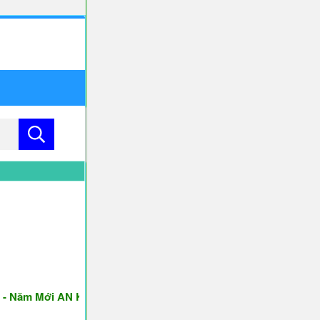
Năm Mới AN KHANG & THỊNH VƯỢNG ♥♥♥