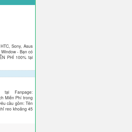
 HTC, Sony, Asus
), Window - Bạn có
IỄN PHÍ 100% tại
tại Fanpage:
ch Miễn Phí trong
 yêu cầu gồm: Tên
 chỉ reo khoảng 45