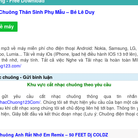
ng - Free Download
Chuông Thân Sinh Phụ Mẫu – Bé Lê Duy
về máy
 mp3 về máy miễn phí cho điện thoại Android: Nokia, Samsung, LG,
o, Lumia... Tải về máy iOs (IPhone, Ipad hệ điều hành IOS 13 trở lên
 thẻ nhớ, máy tính. Tất cả việc Nghe và Tải nhạc là hoàn toàn M
ng123.com/
c chuông - Gửi bình luận
Khu vực cắt nhạc chuông theo yêu cầu
gửi yêu cầu cắt nhạc chuông thông qua tin nhắn 
NhacChuong123Com/
. Chúng tôi sẽ thực hiện yêu cầu của bạn một cá
au khi cắt nhạc xong chúng tôi sẽ chủ động liên hệ tới bạn. Thông tin
ể hiện, Giây bắt đầu và kết thúc đoạn nhạc (Lưu ý: Chuông điện thoại
huông Anh Rất Nhớ Em Remix – 50 FEET Dj COLDZ