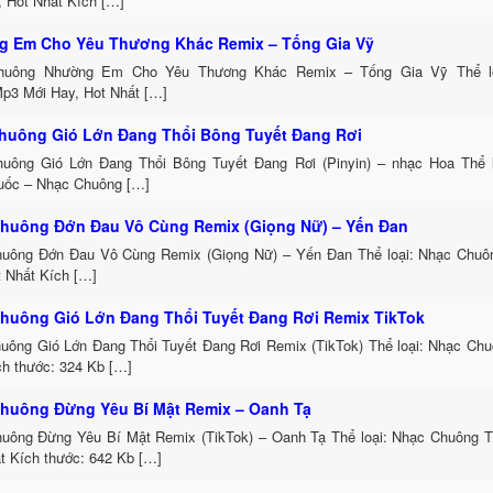
, Hot Nhất Kích […]
 Em Cho Yêu Thương Khác Remix – Tống Gia Vỹ
huông Nhường Em Cho Yêu Thương Khác Remix – Tống Gia Vỹ Thể lo
p3 Mới Hay, Hot Nhất […]
huông Gió Lớn Đang Thổi Bông Tuyết Đang Rơi
uông Gió Lớn Đang Thổi Bông Tuyết Đang Rơi (Pinyin) – nhạc Hoa Thể 
uốc – Nhạc Chuông […]
huông Đớn Đau Vô Cùng Remix (Giọng Nữ) – Yến Đan
uông Đớn Đau Vô Cùng Remix (Giọng Nữ) – Yến Đan Thể loại: Nhạc Chu
t Nhất Kích […]
huông Gió Lớn Đang Thổi Tuyết Đang Rơi Remix TikTok
uông Gió Lớn Đang Thổi Tuyết Đang Rơi Remix (TikTok) Thể loại: Nhạc Ch
h thước: 324 Kb […]
huông Đừng Yêu Bí Mật Remix – Oanh Tạ
uông Đừng Yêu Bí Mật Remix (TikTok) – Oanh Tạ Thể loại: Nhạc Chuông 
t Kích thước: 642 Kb […]