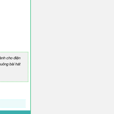
ành cho điện
ông bài hát