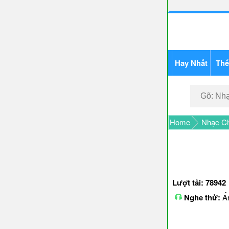
Hay Nhất
Thể
Home
Nhạc Ch
Lượt tải: 78942
Nghe thử:
Ấn