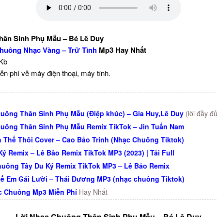
ân Sinh Phụ Mẫu – Bé Lê Duy
huông Nhạc Vàng – Trữ Tình
Mp3 Hay Nhất
 Kb
ễn phí về máy điện thoại, máy tính.
uông Thân Sinh Phụ Mẫu (Điệp khúc) – Gia Huy,Lê Duy
(lời đầy đủ
uông Thân Sinh Phụ Mẫu Remix TikTok – Jin Tuấn Nam
 Thế Thôi Cover – Cao Bảo Trinh (Nhạc Chuông Tiktok)
Ký Remix – Lê Bảo Remix TikTok MP3 (2023) | Tải Full
uông Tây Du Ký Remix TikTok MP3 – Lê Bảo Remix
ế Em Gái Lười – Thái Dương MP3 (nhạc chuông Tiktok)
c Chuông Mp3 Miễn Phí
Hay Nhất
Lời Nhạc Chuông Thân Sinh Phụ Mẫu – Bé Lê Duy