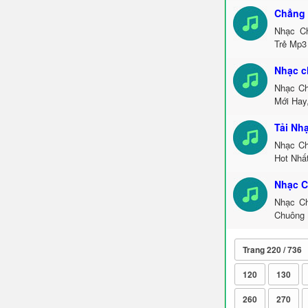
Chẳng 
Nhạc Ch
Trẻ Mp3
Nhạc c
Nhạc Ch
Mới Hay
Tải Nh
Nhạc Ch
Hot Nhấ
Nhạc C
Nhạc Ch
Chuông 
Trang 220 / 736
120
130
260
270