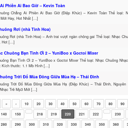
Ai Phiền Ai Bao Giờ – Kevin Toàn
uông Chẳng Ai Phiền Ai Bao Giờ (Điệp Khúc) – Kevin Toàn Thể loại:
 Mới Hay, Hot Nhất […]
huông Rơi (nhà Tinh Hoa)
uông Rơi (nhà Tinh Hoa) – Anh trai vượt ngàn chông gai Thể loại: Nhạc C
, Hot […]
ạc Chuông Bạn Tình Ơi 2 – YuniBoo x Goctoi Mixer
uông Bạn Tình Ơi 2 – YuniBoo x Goctoi Mixer Thể loại: Nhạc Chuông Nhạc
t Kích thước: 1.1 Mb Hình […]
huông Trời Đổ Mùa Đông Giữa Mùa Hạ – Thái Đinh
uông Trời Đổ Mùa Đông Giữa Mùa Hạ (Điệp Khúc) – Thái Đinh, Nguyên 
Nhạc Trẻ Mp3 Mới […]
«
‹
10
20
30
40
50
60
70
80
90
140
150
218
219
220
221
222
230
280
290
300
310
320
330
340
350
360