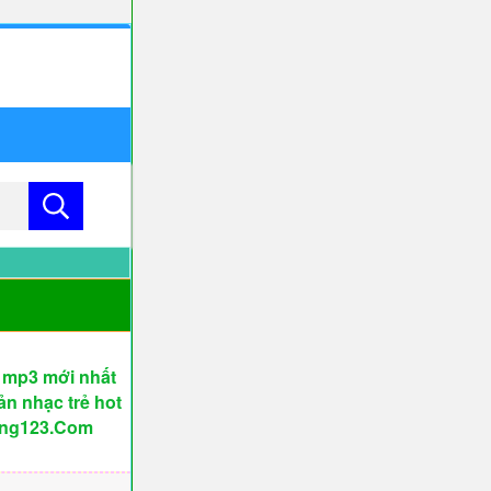
 mp3 mới nhất
ản nhạc trẻ hot
uong123.Com