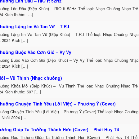
huông Lần Đầu – RIO ft 52Hz
uông Lần Đầu (Điệp Khúc) – RIO ft 52Hz Thể loại: Nhạc Chuông Nhạc Trẻ
24 Kích thước: […]
huông Lặng Im Và Tan Vỡ – T.R.I
uông Lặng Im Và Tan Vỡ (Điệp Khúc) – T.R.I Thể loại: Nhạc Chuông Nhạc
t 2024 Kích […]
huông Buộc Vào Cơn Gió – Vy Vy
uông Buộc Vào Cơn Gió (Điệp Khúc) – Vy Vy Thể loại: Nhạc Chuông Nhạc
t 2024 Kích […]
ôi – Vũ Thịnh (Nhạc chuông)
uông Khóa Môi (Điệp Khúc) – Vũ Thịnh Thể loại: Nhạc Chuông Nhạc Trẻ
24 Kích thước: 597 […]
huông Chuyện Tình Yêu (Lời Việt) – Phương Ý (Cover)
uông Chuyện Tình Yêu (Lời Việt) – Phương Ý (Cover) Thể loại: Nhạc Chuôn
t Nhất 2024 […]
ương Giúp Ta Trưởng Thành Hơn (Cover) – Phát Huy T4
uông Đau Thương Giúp Ta Trưởng Thành Hơn (Cover) – Phát Huy T4 Thể 