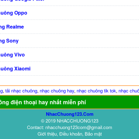
huông Oppo
ng Realme
ng Sony
huông Vivo
huông Xiaomi
ng
,
tải nhạc chuông
,
nhạc chuông hay
,
nhạc chuông tik tok
,
nhạc chuô
ông điện thoại hay nhất miễn phí
NhacChuong123.Com
© 2019 NHACCHUONG123
Contact: nhacchuong123com@gmail.com
Giới thiệu, Điều khoản, Bảo mật