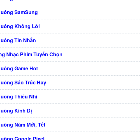
Chuông SamSung
huông Không Lời
huông Tin Nhắn
ng Nhạc Phim Tuyển Chọn
huông Game Hot
huông Sáo Trúc Hay
huông Thiếu Nhi
huông Kinh Dị
huông Năm Mới, Tết
huông Google Pixel