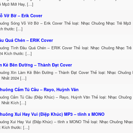
ẻ Mp3 Mới Hay, […]
ỗ Vỡ Bờ – Erik Cover
uông Sóng Vỗ Vỡ Bờ – Erik Cover Thể loại: Nhạc Chuông Nhạc Trẻ Mp3 
ch thước: […]
ầu Quá Chén – ERIK Cover
uông Tình Đầu Quá Chén – ERIK Cover Thể loại: Nhạc Chuông Nhạc Trẻ
24 Kích thước: […]
m Kẻ Bên Đường – Thành Đạt Cover
uông Xin Làm Kẻ Bên Đường – Thành Đạt Cover Thể loại: Nhạc Chuông
t Nhất 2024 […]
huông Cẩm Tú Cầu – Rayo, Huỳnh Văn
uông Cẩm Tú Cầu (Điệp Khúc) – Rayo, Huỳnh Văn Thể loại: Nhạc Chuông
t Nhất Kích […]
huông Xui Hay Vui (Điệp Khúc) MP3 – tlinh x MONO
uông Xui Hay Vui (Điệp Khúc) – tlinh x MONO Thể loại: Nhạc Chuông Nhạc
t Kích thước: […]