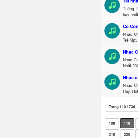
Tải nh
Thông t
hay nhấ
Có Còn
Nhạc Ch
Trẻ Mp3
Nhạc C
Nhạc Ch
Nhất 20
Nhạc c
Nhạc Ch
Hay, Ho
Trang 110 / 736
109
110
210
220