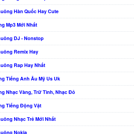
huông Hàn Quốc Hay Cute
g Mp3 Mới Nhất
huông DJ - Nonstop
huông Remix Hay
huông Rap Hay Nhất
g Tiếng Anh Âu Mỹ Us Uk
g Nhạc Vàng, Trữ Tình, Nhạc Đỏ
g Tiếng Động Vật
huông Nhạc Trẻ Mới Nhất
huông Nokia