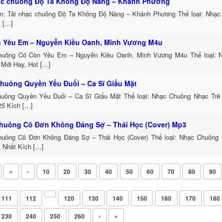
ạc chuông Độ Ta Không Độ Nàng – Khánh Phương
in: Tải nhạc chuông Độ Ta Không Độ Nàng – Khánh Phương Thể loại: Nhạ
t […]
 Yêu Em – Nguyễn Kiều Oanh, Minh Vương M4u
uông Có Còn Yêu Em – Nguyễn Kiều Oanh, Minh Vương M4u Thể loại: 
 Mới Hay, Hot […]
huông Quyền Yếu Đuối – Ca Sĩ Giấu Mặt
uông Quyền Yếu Đuối – Ca Sĩ Giấu Mặt Thể loại: Nhạc Chuông Nhạc Trẻ
25 Kích […]
huông Cô Đơn Không Đáng Sợ – Thái Học (Cover) Mp3
uông Cô Đơn Không Đáng Sợ – Thái Học (Cover) Thể loại: Nhạc Chuông
t Nhất Kích […]
«
‹
10
20
30
40
50
60
70
80
90
111
112
120
130
140
150
160
170
180
230
240
250
260
›
»