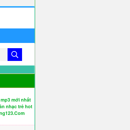
 mp3 mới nhất
ản nhạc trẻ hot
uong123.Com