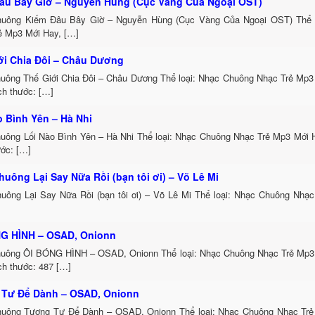
âu Bây Giờ – Nguyễn Hùng (Cục Vàng Của Ngoại OST)
uông Kiếm Đâu Bây Giờ – Nguyễn Hùng (Cục Vàng Của Ngoại OST) Thể 
ẻ Mp3 Mới Hay, […]
ới Chia Đôi – Châu Dương
uông Thế Giới Chia Đôi – Châu Dương Thể loại: Nhạc Chuông Nhạc Trẻ Mp3
ch thước: […]
o Bình Yên – Hà Nhi
uông Lối Nào Bình Yên – Hà Nhi Thể loại: Nhạc Chuông Nhạc Trẻ Mp3 Mới 
ước: […]
huông Lại Say Nữa Rồi (bạn tôi ơi) – Võ Lê Mi
uông Lại Say Nữa Rồi (bạn tôi ơi) – Võ Lê Mi Thể loại: Nhạc Chuông Nhạ
G HÌNH – OSAD, Onionn
uông ÔI BÓNG HÌNH – OSAD, Onionn Thể loại: Nhạc Chuông Nhạc Trẻ Mp3 
ch thước: 487 […]
Tư Để Dành – OSAD, Onionn
uông Tương Tư Để Dành – OSAD, Onionn Thể loại: Nhạc Chuông Nhạc Trẻ