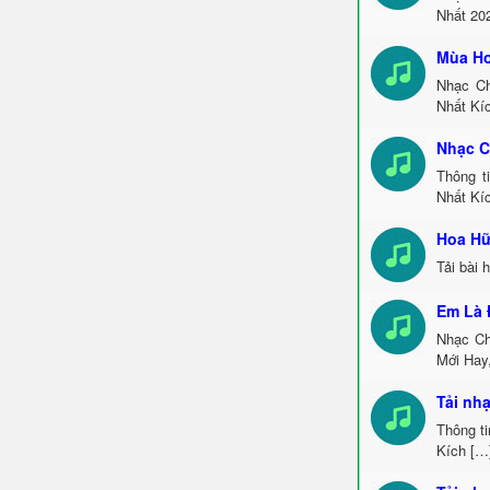
Nhất 20
Mùa Ho
Nhạc Ch
Nhất Kí
Nhạc C
Thông t
Nhất Kí
Hoa Hữ
Tải bài 
Em Là 
Nhạc Ch
Mới Hay
Tải nh
Thông t
Kích […