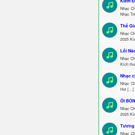
Kiếm Đ
Nhạc Ch
Nhạc Tr
Thế Gi
Nhạc Ch
2025 Kí
Lối Nà
Nhạc Ch
Kích th
Nhạc c
Nhạc Ch
Hot […]
ÔI BÓN
Nhạc Ch
2025 Kí
Tương 
Nhạc Ch