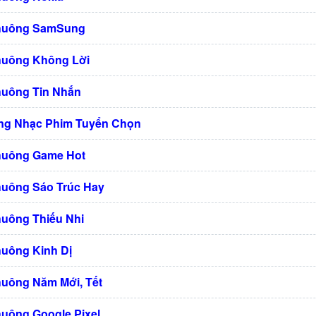
Chuông SamSung
huông Không Lời
huông Tin Nhắn
ng Nhạc Phim Tuyển Chọn
huông Game Hot
huông Sáo Trúc Hay
huông Thiếu Nhi
huông Kinh Dị
huông Năm Mới, Tết
huông Google Pixel