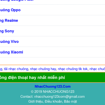
huông Oppo
ng Realme
ng Sony
huông Vivo
huông Xiaomi
ng
,
tải nhạc chuông
,
nhạc chuông hay
,
nhạc chuông tik tok
,
nhạc chuô
ông điện thoại hay nhất miễn phí
NhacChuong123.Com
© 2019 NHACCHUONG123
Contact: nhacchuong123com@gmail.com
Giới thiệu, Điều khoản, Bảo mật