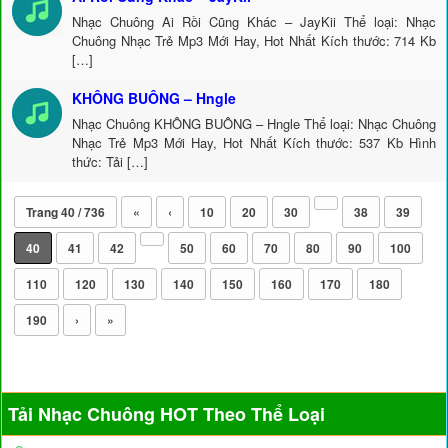
Nhạc Chuông Ai Rồi Cũng Khác – JayKii Thể loại: Nhạc
Chuông Nhạc Trẻ Mp3 Mới Hay, Hot Nhất Kích thước: 714 Kb
[…]
KHÔNG BUÔNG – Hngle
Nhạc Chuông KHÔNG BUÔNG – Hngle Thể loại: Nhạc Chuông
Nhạc Trẻ Mp3 Mới Hay, Hot Nhất Kích thước: 537 Kb Hình
thức: Tải […]
Trang 40 / 736
«
‹
10
20
30
38
39
40
41
42
50
60
70
80
90
100
110
120
130
140
150
160
170
180
190
›
»
Tải Nhạc Chuông HOT Theo Thể Loại