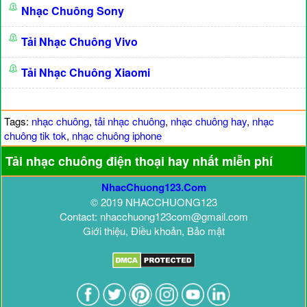
Nhạc Chuông Sony
Tải Nhạc Chuông Vivo
Tải Nhạc Chuông Xiaomi
Tags:
nhạc chuông
,
tải nhạc chuông
,
nhạc chuông hay
,
nhạc
chuông tik tok
,
nhạc chuông iphone
Tải nhạc chuông điện thoại hay nhất miễn phí
NhacChuong123.Com
© 2019 NHACCHUONG123
Contact: nhacchuong123com@gmail.com
Giới thiệu, Điều khoản, Bảo mật