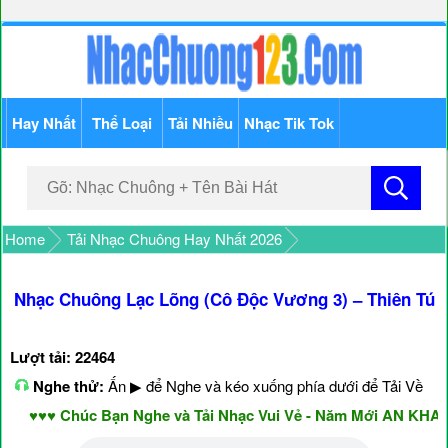
Hay Nhất
Thể Loại
Tải Nhiều
Nhạc Tik Tok
Home
Tải Nhạc Chuông Hay Nhất 2026
Nhạc Chuông Lạc Lõng (Cô Độc Vương 3) – Thiên Tú
Lượt tải: 22464
Nghe thử:
Ấn ▶ để Nghe và kéo xuống phía dưới để Tải Về
♥♥♥ Chúc Bạn Nghe và Tải Nhạc Vui Vẻ - Năm Mới AN KHANG