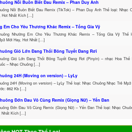
huông Nỗi Buồn Biết Đau Remix – Phan Duy Anh
uông Nỗi Buồn Biết Đau Remix (TikTok) – Phan Duy Anh Thể loại: Nhạc
, Hot Nhất Kích […]
 Em Cho Yêu Thương Khác Remix – Tống Gia Vỹ
huông Nhường Em Cho Yêu Thương Khác Remix – Tống Gia Vỹ Thể lo
p3 Mới Hay, Hot Nhất […]
huông Gió Lớn Đang Thổi Bông Tuyết Đang Rơi
uông Gió Lớn Đang Thổi Bông Tuyết Đang Rơi (Pinyin) – nhạc Hoa Thể 
uốc – Nhạc Chuông […]
huông 24H (Moving on version) – LyLy
uông 24H (Moving on version) – LyLy Thể loại: Nhạc Chuông Nhạc Trẻ Mp3
ước: 862 Kb […]
huông Đớn Đau Vô Cùng Remix (Giọng Nữ) – Yến Đan
uông Đớn Đau Vô Cùng Remix (Giọng Nữ) – Yến Đan Thể loại: Nhạc Chu
t Nhất Kích […]
uông HOT Theo Thể Loại