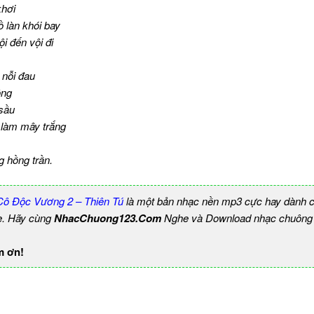
khơi
 làn khói bay
 đến vội đi
nỗi đau
ồng
 sầu
 làm mây trắng
 hồng trần.
ô Độc Vương 2 – Thiên Tú
là một bản nhạc nền mp3 cực hay dành ch
e. Hãy cùng
NhacChuong123.Com
Nghe và Download nhạc chuông b
m ơn!