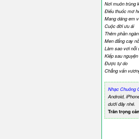
Nơi muôn trùng 
Điếu thuốc mơ hồ
Mang dáng em vội
Cuộc đời ưu ái
Thêm phần ngàn 
Men đắng cay n
Làm sao vơi nỗi
Kiếp sau nguyện
Được tự do
Chẳng vấn vương
Nhạc Chuông C
Android, iPhon
dưới đây nhé.
Trân trọng cả