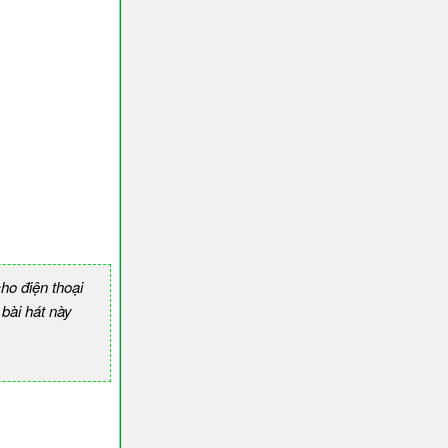
o điện thoại
ài hát này