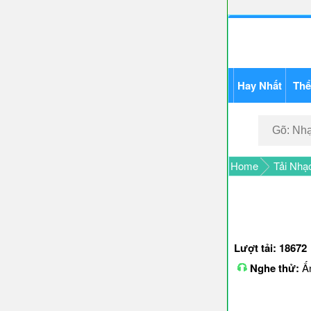
Hay Nhất
Thể
Home
Tải Nhạ
Lượt tải: 18672
Nghe thử:
Ấn