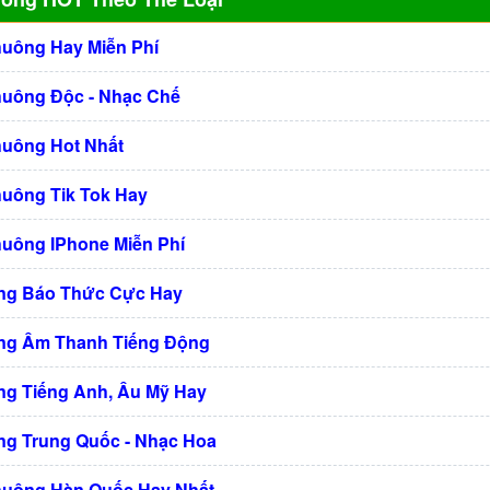
huông Hay Miễn Phí
huông Độc - Nhạc Chế
huông Hot Nhất
huông Tik Tok Hay
huông IPhone Miễn Phí
ng Báo Thức Cực Hay
ng Âm Thanh Tiếng Động
g Tiếng Anh, Âu Mỹ Hay
g Trung Quốc - Nhạc Hoa
huông Hàn Quốc Hay Nhất