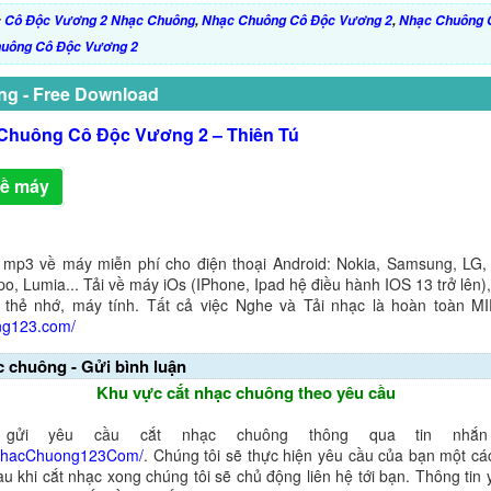
:
Cô Độc Vương 2 Nhạc Chuông
,
Nhạc Chuông Cô Độc Vương 2
,
Nhạc Chuông 
huông Cô Độc Vương 2
ng - Free Download
Chuông Cô Độc Vương 2 – Thiên Tú
về máy
 mp3 về máy miễn phí cho điện thoại Android: Nokia, Samsung, LG,
o, Lumia... Tải về máy iOs (IPhone, Ipad hệ điều hành IOS 13 trở lên
 thẻ nhớ, máy tính. Tất cả việc Nghe và Tải nhạc là hoàn toàn M
ng123.com/
c chuông - Gửi bình luận
Khu vực cắt nhạc chuông theo yêu cầu
gửi yêu cầu cắt nhạc chuông thông qua tin nhắn 
NhacChuong123Com/
. Chúng tôi sẽ thực hiện yêu cầu của bạn một cá
au khi cắt nhạc xong chúng tôi sẽ chủ động liên hệ tới bạn. Thông tin