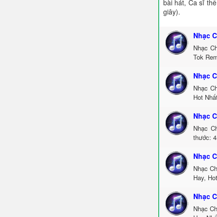
bài hát, Ca sĩ th
giây).
Nhạc C
Nhạc Ch
Tok Rem
Nhạc C
Nhạc Ch
Hot Nhấ
Nhạc C
Nhạc Ch
thước: 4
Nhạc C
Nhạc Ch
Hay, Ho
Nhạc C
Nhạc Ch