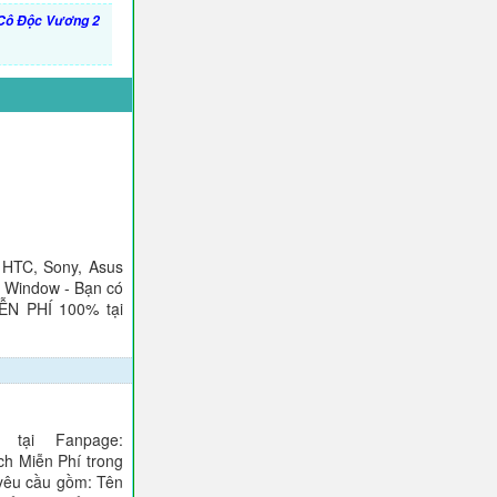
Cô Độc Vương 2
 HTC, Sony, Asus
), Window - Bạn có
IỄN PHÍ 100% tại
tại Fanpage:
ch Miễn Phí trong
 yêu cầu gồm: Tên