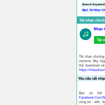
Search Keyword
Mp3
,
Tải Nhạc C
Tải nhạc chuô
Nhạc 
Tải 
Tải nhạc chuông
zenfone, Sky, Opp
thể download về
https://nhacchuo
Yêu cầu cắt nhạ
Bạn có thể 
Facebook.Com/
vòng 24 - 48h. S