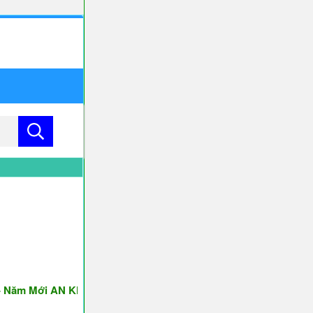
 Mới AN KHANG & THỊNH VƯỢNG ♥♥♥