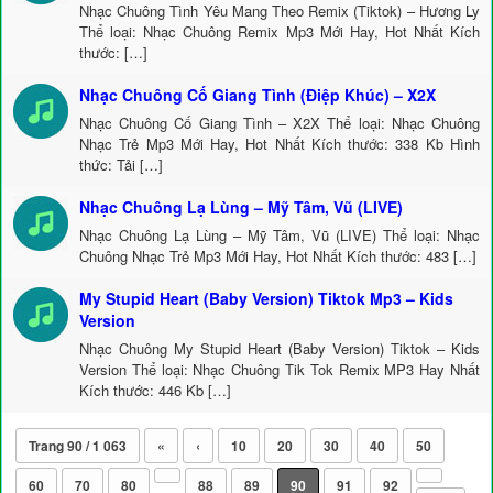
Nhạc Chuông Tình Yêu Mang Theo Remix (Tiktok) – Hương Ly
Thể loại: Nhạc Chuông Remix Mp3 Mới Hay, Hot Nhất Kích
thước: […]
Nhạc Chuông Cố Giang Tình (Điệp Khúc) – X2X
Nhạc Chuông Cố Giang Tình – X2X Thể loại: Nhạc Chuông
Nhạc Trẻ Mp3 Mới Hay, Hot Nhất Kích thước: 338 Kb Hình
thức: Tải […]
Nhạc Chuông Lạ Lùng – Mỹ Tâm, Vũ (LIVE)
Nhạc Chuông Lạ Lùng – Mỹ Tâm, Vũ (LIVE) Thể loại: Nhạc
Chuông Nhạc Trẻ Mp3 Mới Hay, Hot Nhất Kích thước: 483 […]
My Stupid Heart (Baby Version) Tiktok Mp3 – Kids
Version
Nhạc Chuông My Stupid Heart (Baby Version) Tiktok – Kids
Version Thể loại: Nhạc Chuông Tik Tok Remix MP3 Hay Nhất
Kích thước: 446 Kb […]
Trang 90 / 1 063
«
‹
10
20
30
40
50
60
70
80
88
89
90
91
92