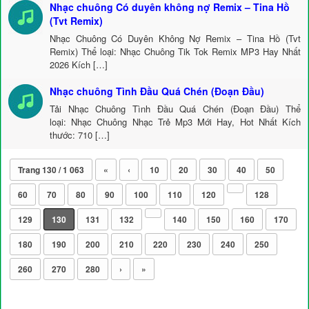
Nhạc chuông Có duyên không nợ Remix – Tina Hồ
(Tvt Remix)
Nhạc Chuông Có Duyên Không Nợ Remix – Tina Hồ (Tvt
Remix) Thể loại: Nhạc Chuông Tik Tok Remix MP3 Hay Nhất
2026 Kích […]
Nhạc chuông Tình Đầu Quá Chén (Đoạn Đầu)
Tải Nhạc Chuông Tình Đầu Quá Chén (Đoạn Đầu) Thể
loại: Nhạc Chuông Nhạc Trẻ Mp3 Mới Hay, Hot Nhất Kích
thước: 710 […]
Trang 130 / 1 063
«
‹
10
20
30
40
50
60
70
80
90
100
110
120
128
129
130
131
132
140
150
160
170
180
190
200
210
220
230
240
250
260
270
280
›
»