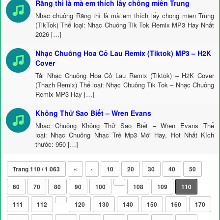
Rằng thì là mà em thích lấy chồng miền Trung
Nhạc chuông Rằng thì là mà em thích lấy chồng miền Trung
(TikTok) Thể loại: Nhạc Chuông Tik Tok Remix MP3 Hay Nhất
2026 […]
Nhạc Chuông Hoa Cỏ Lau Remix (Tiktok) MP3 – H2K
Cover
Tải Nhạc Chuông Hoa Cỏ Lau Remix (Tiktok) – H2K Cover
(Thazh Remix) Thể loại: Nhạc Chuông Tik Tok – Nhạc Chuông
Remix MP3 Hay […]
Không Thử Sao Biết – Wren Evans
Nhạc Chuông Không Thử Sao Biết – Wren Evans Thể
loại: Nhạc Chuông Nhạc Trẻ Mp3 Mới Hay, Hot Nhất Kích
thước: 950 […]
Trang 110 / 1 063
«
‹
10
20
30
40
50
60
70
80
90
100
108
109
110
111
112
120
130
140
150
160
170