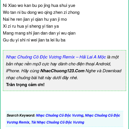
Ni Xiao wo kan bu po jing hua shui yue
Wo tan ni bu dong wo qing zhen zi zhong
Nai he ren jian yi qian hu yan ji mo
Xi zi ru hua yi sheng yi tian ya
Mang mang shi jian dan dan yi wu qian
Gu du yi shi ni wei jian ta lei liu ba
Nhạc Chuông Cô Độc Vương Remix – Hải Lai A Mộc
là một
bản nhạc nền mp3 cực hay dành cho điện thoại Android,
iPhone. Hãy cùng
NhacChuong123.Com
Nghe và Download
nhạc chuông bài hát này dưới đây nhé.
Trân trọng cảm ơn!
Search Keyword:
Nhạc Chuông Cô Độc Vương
,
Nhạc Chuông Cô Độc
Vương Remix
,
Tải Nhạc Chuông Cô Độc Vương