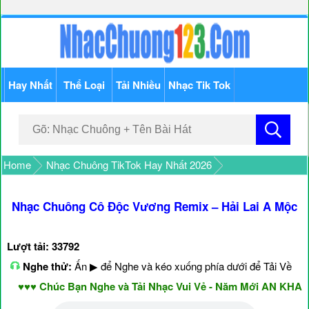
Hay Nhất
Thể Loại
Tải Nhiều
Nhạc Tik Tok
Home
Nhạc Chuông TikTok Hay Nhất 2026
Nhạc Chuông Cô Độc Vương Remix – Hải Lai A Mộc
Lượt tải: 33792
Nghe thử:
Ấn ▶ để Nghe và kéo xuống phía dưới để Tải Về
♥♥♥ Chúc Bạn Nghe và Tải Nhạc Vui Vẻ - Năm Mới AN KHANG