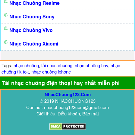
Nhạc Chuông Realme
Nhạc Chuông Sony
Nhạc Chuông Vivo
Nhạc Chuông Xiaomi
Tags:
nhạc chuông
,
tải nhạc chuông
,
nhạc chuông hay
,
nhạc
chuông tik tok
,
nhạc chuông iphone
Tải nhạc chuông điện thoại hay nhất miễn phí
NhacChuong123.Com
© 2019 NHACCHUONG123
Contact: nhacchuong123com@gmail.com
Giới thiệu, Điều khoản, Bảo mật