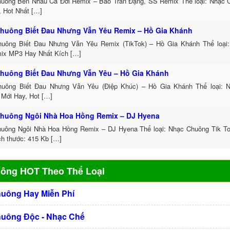
uông Bên Nhau Cả Đời Remix – Bảo Trân Đặng, SS Remix Thể loại: Nhạc
, Hot Nhất […]
huông Biết Đau Nhưng Vẫn Yêu Remix – Hồ Gia Khánh
uông Biết Đau Nhưng Vẫn Yêu Remix (TikTok) – Hồ Gia Khánh Thể loại
ix MP3 Hay Nhất Kích […]
huông Biết Đau Nhưng Vẫn Yêu – Hồ Gia Khánh
uông Biết Đau Nhưng Vẫn Yêu (Điệp Khúc) – Hồ Gia Khánh Thể loại: 
 Mới Hay, Hot […]
huông Ngôi Nhà Hoa Hồng Remix – DJ Hyena
uông Ngôi Nhà Hoa Hồng Remix – DJ Hyena Thể loại: Nhạc Chuông Tik 
ch thước: 415 Kb […]
uông HOT Theo Thể Loại
huông Hay Miễn Phí
huông Độc - Nhạc Chế