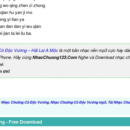
g wo qing zhen zi zhong
 qian hu yan ji mo
eng yi tian ya
an dan dan yi wu qian
 jian ta lei liu ba.
ô Độc Vương – Hải Lai A Mộc
là một bản nhạc nền mp3 cực hay dà
 iPhone. Hãy cùng
NhacChuong123.Com
Nghe và Download nhạc chu
hé.
m ơn!
:
Nhạc Chuông Cô Độc Vương
,
Nhạc Chuông Cô Độc Vương mp3
,
Tải Nhạc Ch
ng - Free Download