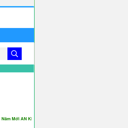
 Mới AN KHANG & THỊNH VƯỢNG ♥♥♥