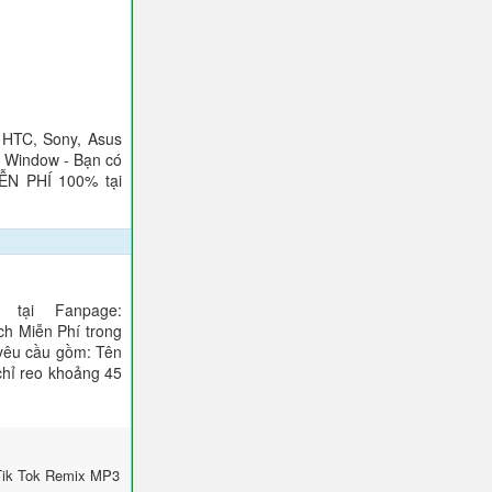
 HTC, Sony, Asus
), Window - Bạn có
IỄN PHÍ 100% tại
tại Fanpage:
ch Miễn Phí trong
 yêu cầu gồm: Tên
 chỉ reo khoảng 45
Tik Tok Remix MP3