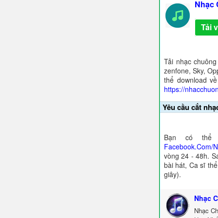
Nhạc 
Tải 
Tải nhạc chuông
zenfone, Sky, Opp
thể download về
https://nhacchuo
Yêu cầu cắt nhạ
Bạn có thể 
Facebook.Com/
vòng 24 - 48h. S
bài hát, Ca sĩ th
giây).
Nhạc C
Nhạc Ch