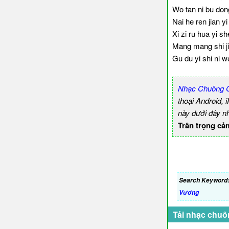
Wo tan ni bu don
Nai he ren jian yi
Xi zi ru hua yi sh
Mang mang shi ji
Gu du yi shi ni wei
Nhạc Chuông C
thoại Android,
này dưới đây n
Trân trọng cả
Search Keyword
Vương
Tải nhạc chuô