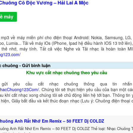
Chuông Cô Độc Vương – Hải Lai A Mộc
về máy
 mp3 về máy miễn phí cho điện thoại Android: Nokia, Samsung, LG,
o, Lumia... Tải về máy iOs (IPhone, Ipad hệ điều hành IOS 13 trở lên
 thẻ nhớ, máy tính. Tất cả việc Nghe và Tải nhạc là hoàn toàn M
ng123.com/
c chuông - Gửi bình luận
Khu vực cắt nhạc chuông theo yêu cầu
gửi yêu cầu cắt nhạc chuông thông qua tin nhắn 
NhacChuong123Com/
. Chúng tôi sẽ thực hiện yêu cầu của bạn một cá
au khi cắt nhạc xong chúng tôi sẽ chủ động liên hệ tới bạn. Thông tin
ể hiện, Giây bắt đầu và kết thúc đoạn nhạc (Lưu ý: Chuông điện thoại
huông Anh Rất Nhớ Em Remix – 50 FEET Dj COLDZ
uông Anh Rất Nhớ Em Remix – 50 FEET Dj COLDZ Thể loại: Nhạc Chuông 