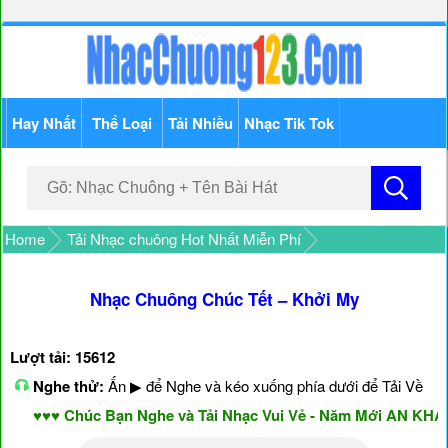
Hay Nhất
Thể Loại
Tải Nhiều
Nhạc Tik Tok
Home
Tải Nhạc chuông Hot Nhất Miễn Phí
Nhạc Chuông Chúc Tết – Khởi My
Lượt tải: 15612
Nghe thử:
Ấn ▶ để Nghe và kéo xuống phía dưới để Tải Về
♥♥♥ Chúc Bạn Nghe và Tải Nhạc Vui Vẻ - Năm Mới AN KHAN