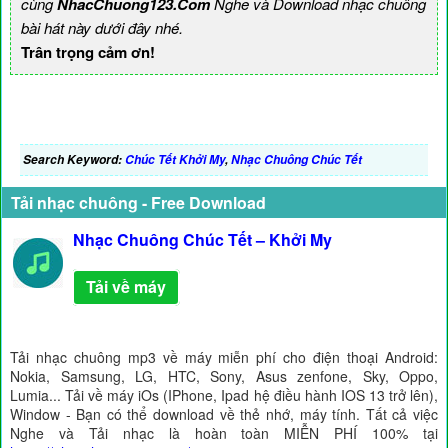
cùng
NhacChuong123.Com
Nghe và Download nhạc chuông
bài hát này dưới đây nhé.
Trân trọng cảm ơn!
Search Keyword:
Chúc Tết Khởi My
,
Nhạc Chuông Chúc Tết
Tải nhạc chuông - Free Download
Nhạc Chuông Chúc Tết – Khởi My
Tải về máy
Tải nhạc chuông mp3 về máy miễn phí cho điện thoại Android:
Nokia, Samsung, LG, HTC, Sony, Asus zenfone, Sky, Oppo,
Lumia... Tải về máy iOs (IPhone, Ipad hệ điều hành IOS 13 trở lên),
Window - Bạn có thể download về thẻ nhớ, máy tính. Tất cả việc
Nghe và Tải nhạc là hoàn toàn MIỄN PHÍ 100% tại