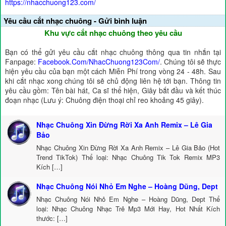
https://nhacchuong123.com/
Yêu cầu cắt nhạc chuông - Gửi bình luận
Khu vực cắt nhạc chuông theo yêu cầu
Bạn có thể gửi yêu cầu cắt nhạc chuông thông qua tin nhắn tại
Fanpage:
Facebook.Com/NhacChuong123Com/
. Chúng tôi sẽ thực
hiện yêu cầu của bạn một cách Miễn Phí trong vòng 24 - 48h. Sau
khi cắt nhạc xong chúng tôi sẽ chủ động liên hệ tới bạn. Thông tin
yêu cầu gồm: Tên bài hát, Ca sĩ thể hiện, Giây bắt đầu và kết thúc
đoạn nhạc (Lưu ý: Chuông điện thoại chỉ reo khoảng 45 giây).
Nhạc Chuông Xin Đừng Rời Xa Anh Remix – Lê Gia
Bảo
Nhạc Chuông Xin Đừng Rời Xa Anh Remix – Lê Gia Bảo (Hot
Trend TikTok) Thể loại: Nhạc Chuông Tik Tok Remix MP3
Kích […]
Nhạc Chuông Nói Nhỏ Em Nghe – Hoàng Dũng, Dept
Nhạc Chuông Nói Nhỏ Em Nghe – Hoàng Dũng, Dept Thể
loại: Nhạc Chuông Nhạc Trẻ Mp3 Mới Hay, Hot Nhất Kích
thước: […]