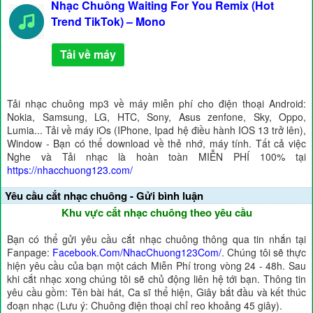
Nhạc Chuông Waiting For You Remix (Hot
Trend TikTok) – Mono
Tải về máy
Tải nhạc chuông mp3 về máy miễn phí cho điện thoại Android:
Nokia, Samsung, LG, HTC, Sony, Asus zenfone, Sky, Oppo,
Lumia... Tải về máy iOs (IPhone, Ipad hệ điều hành IOS 13 trở lên),
Window - Bạn có thể download về thẻ nhớ, máy tính. Tất cả việc
Nghe và Tải nhạc là hoàn toàn MIỄN PHÍ 100% tại
https://nhacchuong123.com/
Yêu cầu cắt nhạc chuông - Gửi bình luận
Khu vực cắt nhạc chuông theo yêu cầu
Bạn có thể gửi yêu cầu cắt nhạc chuông thông qua tin nhắn tại
Fanpage:
Facebook.Com/NhacChuong123Com/
. Chúng tôi sẽ thực
hiện yêu cầu của bạn một cách Miễn Phí trong vòng 24 - 48h. Sau
khi cắt nhạc xong chúng tôi sẽ chủ động liên hệ tới bạn. Thông tin
yêu cầu gồm: Tên bài hát, Ca sĩ thể hiện, Giây bắt đầu và kết thúc
đoạn nhạc (Lưu ý: Chuông điện thoại chỉ reo khoảng 45 giây).