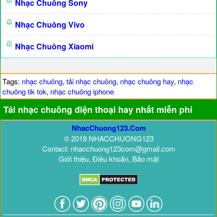
Nhạc Chuông Sony
Nhạc Chuông Vivo
Nhạc Chuông Xiaomi
Tags:
nhạc chuông
,
tải nhạc chuông
,
nhạc chuông hay
,
nhạc
chuông tik tok
,
nhạc chuông iphone
Tải nhạc chuông điện thoại hay nhất miễn phí
NhacChuong123.Com
© 2019 NHACCHUONG123
Contact: nhacchuong123com@gmail.com
Giới thiệu, Điều khoản, Bảo mật