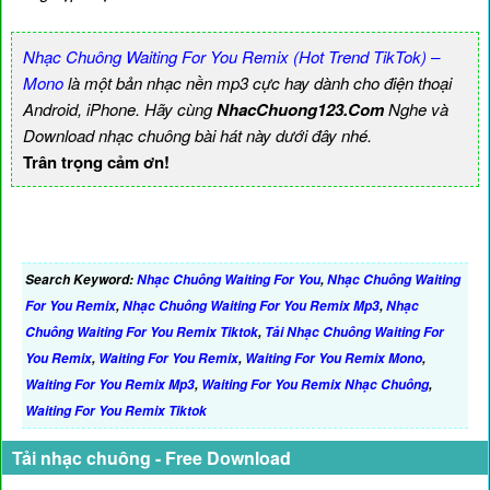
Nhạc Chuông Waiting For You Remix (Hot Trend TikTok) –
Mono
là một bản nhạc nền mp3 cực hay dành cho điện thoại
Android, iPhone. Hãy cùng
NhacChuong123.Com
Nghe và
Download nhạc chuông bài hát này dưới đây nhé.
Trân trọng cảm ơn!
Search Keyword:
Nhạc Chuông Waiting For You
,
Nhạc Chuông Waiting
For You Remix
,
Nhạc Chuông Waiting For You Remix Mp3
,
Nhạc
Chuông Waiting For You Remix Tiktok
,
Tải Nhạc Chuông Waiting For
You Remix
,
Waiting For You Remix
,
Waiting For You Remix Mono
,
Waiting For You Remix Mp3
,
Waiting For You Remix Nhạc Chuông
,
Waiting For You Remix Tiktok
Tải nhạc chuông - Free Download