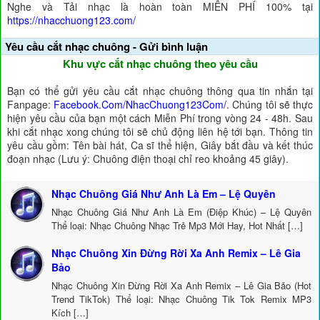
Nghe và Tải nhạc là hoàn toàn MIỄN PHÍ 100% tại
https://nhacchuong123.com/
Yêu cầu cắt nhạc chuông - Gửi bình luận
Khu vực cắt nhạc chuông theo yêu cầu
Bạn có thể gửi yêu cầu cắt nhạc chuông thông qua tin nhắn tại
Fanpage:
Facebook.Com/NhacChuong123Com/
. Chúng tôi sẽ thực
hiện yêu cầu của bạn một cách Miễn Phí trong vòng 24 - 48h. Sau
khi cắt nhạc xong chúng tôi sẽ chủ động liên hệ tới bạn. Thông tin
yêu cầu gồm: Tên bài hát, Ca sĩ thể hiện, Giây bắt đầu và kết thúc
đoạn nhạc (Lưu ý: Chuông điện thoại chỉ reo khoảng 45 giây).
Nhạc Chuông Giá Như Anh Là Em – Lệ Quyên
Nhạc Chuông Giá Như Anh Là Em (Điệp Khúc) – Lệ Quyên
Thể loại: Nhạc Chuông Nhạc Trẻ Mp3 Mới Hay, Hot Nhất […]
Nhạc Chuông Xin Đừng Rời Xa Anh Remix – Lê Gia
Bảo
Nhạc Chuông Xin Đừng Rời Xa Anh Remix – Lê Gia Bảo (Hot
Trend TikTok) Thể loại: Nhạc Chuông Tik Tok Remix MP3
Kích […]