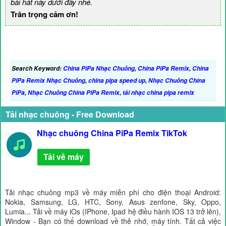
bài hát này dưới đây nhé.
Trân trọng cảm ơn!
Search Keyword:
China PiPa Nhạc Chuông
,
China PiPa Remix
,
China
PiPa Remix Nhạc Chuông
,
china pipa speed up
,
Nhạc Chuông China
PiPa
,
Nhạc Chuông China PiPa Remix
,
tải nhạc china pipa remix
Tải nhạc chuông - Free Download
Nhạc chuông China PiPa Remix TikTok
Tải về máy
Tải nhạc chuông mp3 về máy miễn phí cho điện thoại Android:
Nokia, Samsung, LG, HTC, Sony, Asus zenfone, Sky, Oppo,
Lumia... Tải về máy iOs (IPhone, Ipad hệ điều hành IOS 13 trở lên),
Window - Bạn có thể download về thẻ nhớ, máy tính. Tất cả việc