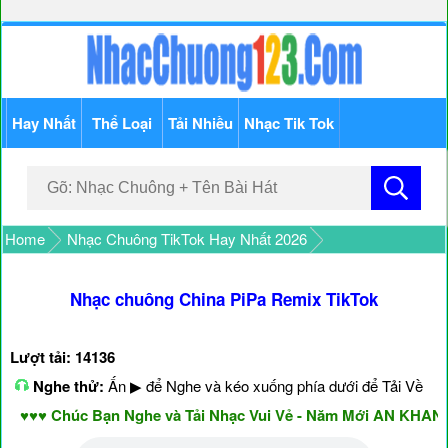
Hay Nhất
Thể Loại
Tải Nhiều
Nhạc Tik Tok
Home
Nhạc Chuông TikTok Hay Nhất 2026
Nhạc chuông China PiPa Remix TikTok
Lượt tải: 14136
Nghe thử:
Ấn ▶ để Nghe và kéo xuống phía dưới để Tải Về
♥♥ Chúc Bạn Nghe và Tải Nhạc Vui Vẻ - Năm Mới AN KHANG 