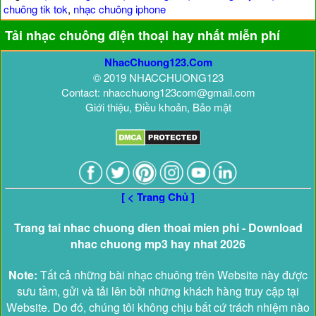
chuông tik tok
,
nhạc chuông iphone
Tải nhạc chuông điện thoại hay nhất miễn phí
NhacChuong123.Com
© 2019 NHACCHUONG123
Contact: nhacchuong123com@gmail.com
Giới thiệu, Điều khoản, Bảo mật
[ < Trang Chủ ]
Trang tai nhac chuong dien thoai mien phi - Download
nhac chuong mp3 hay nhat 2026
Note:
Tất cả những bài nhạc chuông trên Website này được
sưu tầm, gửi và tải lên bởi những khách hàng truy cập tại
Website. Do đó, chúng tôi không chịu bất cứ trách nhiệm nào