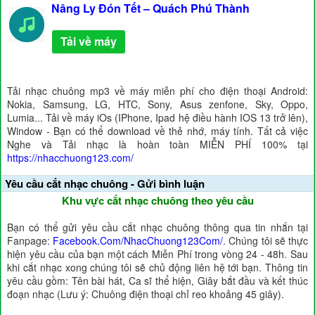
Nâng Ly Đón Tết – Quách Phú Thành
Tải về máy
Tải nhạc chuông mp3 về máy miễn phí cho điện thoại Android:
Nokia, Samsung, LG, HTC, Sony, Asus zenfone, Sky, Oppo,
Lumia... Tải về máy iOs (IPhone, Ipad hệ điều hành IOS 13 trở lên),
Window - Bạn có thể download về thẻ nhớ, máy tính. Tất cả việc
Nghe và Tải nhạc là hoàn toàn MIỄN PHÍ 100% tại
https://nhacchuong123.com/
Yêu cầu cắt nhạc chuông - Gửi bình luận
Khu vực cắt nhạc chuông theo yêu cầu
Bạn có thể gửi yêu cầu cắt nhạc chuông thông qua tin nhắn tại
Fanpage:
Facebook.Com/NhacChuong123Com/
. Chúng tôi sẽ thực
hiện yêu cầu của bạn một cách Miễn Phí trong vòng 24 - 48h. Sau
khi cắt nhạc xong chúng tôi sẽ chủ động liên hệ tới bạn. Thông tin
yêu cầu gồm: Tên bài hát, Ca sĩ thể hiện, Giây bắt đầu và kết thúc
đoạn nhạc (Lưu ý: Chuông điện thoại chỉ reo khoảng 45 giây).