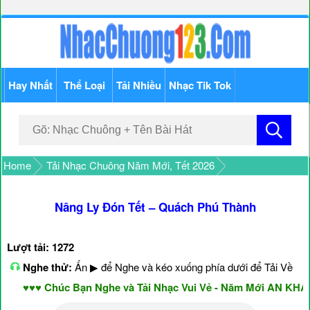
Hay Nhất
Thể Loại
Tải Nhiều
Nhạc Tik Tok
Home
Tải Nhạc Chuông Năm Mới, Tết 2026
Nâng Ly Đón Tết – Quách Phú Thành
Lượt tải: 1272
Nghe thử:
Ấn ▶ để Nghe và kéo xuống phía dưới để Tải Về
♥♥♥ Chúc Bạn Nghe và Tải Nhạc Vui Vẻ - Năm Mới AN KHAN