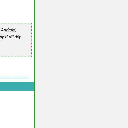
 Android,
ày dưới đây