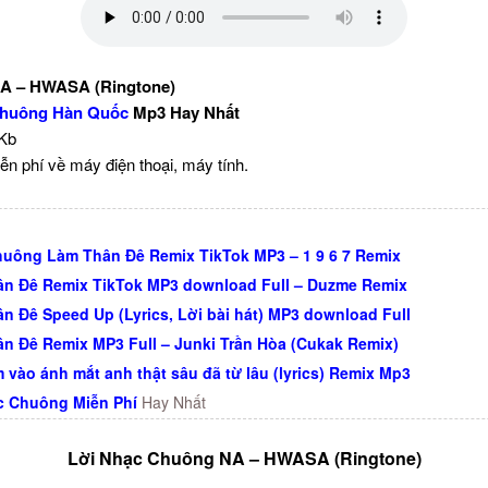
A – HWASA (Ringtone)
huông Hàn Quốc
Mp3 Hay Nhất
 Kb
ễn phí về máy điện thoại, máy tính.
uông Làm Thân Đê Remix TikTok MP3 – 1 9 6 7 Remix
n Đê Remix TikTok MP3 download Full – Duzme Remix
n Đê Speed Up (Lyrics, Lời bài hát) MP3 download Full
n Đê Remix MP3 Full – Junki Trần Hòa (Cukak Remix)
m vào ánh mắt anh thật sâu đã từ lâu (lyrics) Remix Mp3
c Chuông Miễn Phí
Hay Nhất
Lời Nhạc Chuông NA – HWASA (Ringtone)