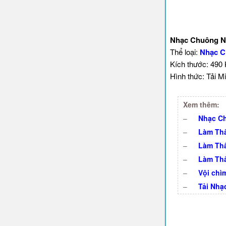
Nhạc Chuông N
Thể loại:
Nhạc C
Kích thước: 490
Hình thức: Tải Mi
Xem thêm:
–
Nhạc Ch
–
Làm Thâ
–
Làm Thâ
–
Làm Thâ
–
Vội chì
–
Tải Nhạ