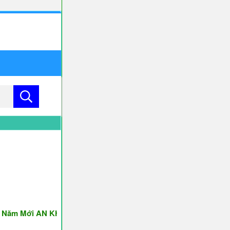
 Mới AN KHANG & THỊNH VƯỢNG ♥♥♥