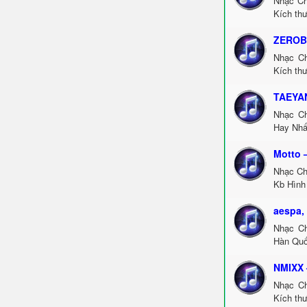
Nhạc Ch
Kích thư
ZEROB
Nhạc C
Kích thư
TAEYAN
Nhạc C
Hay Nhấ
Motto 
Nhạc Ch
Kb Hình 
aespa,
Nhạc Ch
Hàn Quố
NMIXX 
Nhạc Ch
Kích thư