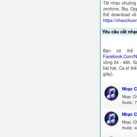
Tải nhạc chuông
zenfone, Sky, Opp
thể download về
https://nhacchuo
Yêu cầu cắt nhạ
Bạn có thể 
Facebook.Com/
vòng 24 - 48h. S
bài hát, Ca sĩ th
giây).
Nhạc C
Nhạc Ch
thước: 7
Nhạc C
Nhạc Ch
thước: 4