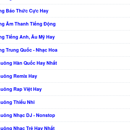
ng Báo Thức Cực Hay
ng Âm Thanh Tiếng Động
g Tiếng Anh, Âu Mỹ Hay
g Trung Quốc - Nhạc Hoa
huông Hàn Quốc Hay Nhất
huông Remix Hay
huông Rap Việt Hay
huông Thiếu Nhi
huông Nhạc DJ - Nonstop
huông Nhạc Trẻ Hay Nhất