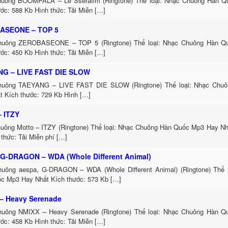
uông BOOMPALA – Le Sserafim (Ringtone) Thể loại: Nhạc Chuông Hàn 
ớc: 588 Kb Hình thức: Tải Miễn […]
ASEONE – TOP 5
huông ZEROBASEONE – TOP 5 (Ringtone) Thể loại: Nhạc Chuông Hàn Q
ớc: 450 Kb Hình thức: Tải Miễn […]
G – LIVE FAST DIE SLOW
huông TAEYANG – LIVE FAST DIE SLOW (Ringtone) Thể loại: Nhạc Chu
t Kích thước: 729 Kb Hình […]
– ITZY
uông Motto – ITZY (Ringtone) Thể loại: Nhạc Chuông Hàn Quốc Mp3 Hay Nh
thức: Tải Miễn phí […]
 G-DRAGON – WDA (Whole Different Animal)
uông aespa, G-DRAGON – WDA (Whole Different Animal) (Ringtone) Thể 
c Mp3 Hay Nhất Kích thước: 573 Kb […]
– Heavy Serenade
uông NMIXX – Heavy Serenade (Ringtone) Thể loại: Nhạc Chuông Hàn 
ớc: 458 Kb Hình thức: Tải Miễn […]