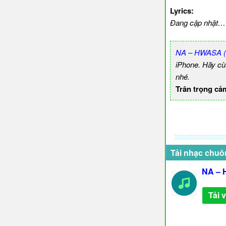
Lyrics:
Đang cập nhật…
NA – HWASA (
iPhone. Hãy c
nhé.
Trân trọng cả
Tải nhạc chuô
NA – 
Tải 