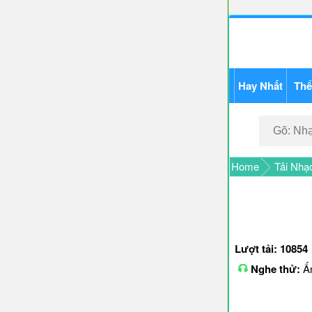
Hay Nhất
Thể
Home
Tải Nhạ
Lượt tải: 10854
Nghe thử:
Ấn