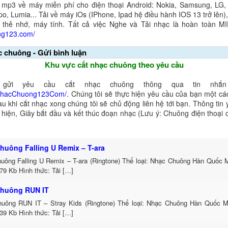
 mp3 về máy miễn phí cho điện thoại Android: Nokia, Samsung, LG,
o, Lumia... Tải về máy iOs (IPhone, Ipad hệ điều hành IOS 13 trở lên
 thẻ nhớ, máy tính. Tất cả việc Nghe và Tải nhạc là hoàn toàn M
ng123.com/
c chuông - Gửi bình luận
Khu vực cắt nhạc chuông theo yêu cầu
gửi yêu cầu cắt nhạc chuông thông qua tin nhắn 
NhacChuong123Com/
. Chúng tôi sẽ thực hiện yêu cầu của bạn một cá
au khi cắt nhạc xong chúng tôi sẽ chủ động liên hệ tới bạn. Thông tin
ể hiện, Giây bắt đầu và kết thúc đoạn nhạc (Lưu ý: Chuông điện thoại
huông Falling U Remix – T-ara
uông Falling U Remix – T-ara (Ringtone) Thể loại: Nhạc Chuông Hàn Quốc
79 Kb Hình thức: Tải […]
huông RUN IT
uông RUN IT – Stray Kids (Ringtone) Thể loại: Nhạc Chuông Hàn Quốc 
39 Kb Hình thức: Tải […]