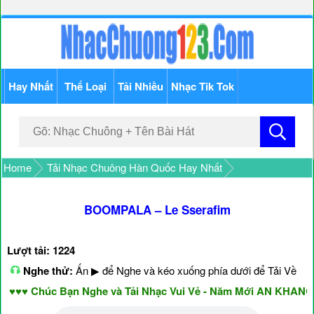
Hay Nhất
Thể Loại
Tải Nhiều
Nhạc Tik Tok
Home
Tải Nhạc Chuông Hàn Quốc Hay Nhất
BOOMPALA – Le Sserafim
Lượt tải: 1224
Nghe thử:
Ấn ▶ để Nghe và kéo xuống phía dưới để Tải Về
♥♥ Chúc Bạn Nghe và Tải Nhạc Vui Vẻ - Năm Mới AN KHANG &