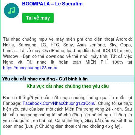
BOOMPALA – Le Sserafim
Tải về máy
Tải nhạc chuông mp3 về máy miễn phí cho điện thoại Android:
Nokia, Samsung, LG, HTC, Sony, Asus zenfone, Sky, Oppo,
Lumia... Tải về máy iOs (IPhone, Ipad hệ điều hành IOS 13 trở lên),
Window - Bạn có thể download về thẻ nhớ, máy tính. Tất cả việc
Nghe và Tải nhạc là hoàn toàn MIỄN PHÍ 100% tại
https://nhacchuong123.com/
Yêu cầu cắt nhạc chuông - Gửi bình luận
Khu vực cắt nhạc chuông theo yêu cầu
Bạn có thể gửi yêu cầu cắt nhạc chuông thông qua tin nhắn tại
Fanpage:
Facebook.Com/NhacChuong123Com/
. Chúng tôi sẽ thực
hiện yêu cầu của bạn một cách Miễn Phí trong vòng 24 - 48h. Sau
khi cắt nhạc xong chúng tôi sẽ chủ động liên hệ tới bạn. Thông tin
yêu cầu gồm: Tên bài hát, Ca sĩ thể hiện, Giây bắt đầu và kết thúc
đoạn nhạc (Lưu ý: Chuông điện thoại chỉ reo khoảng 45 giây).