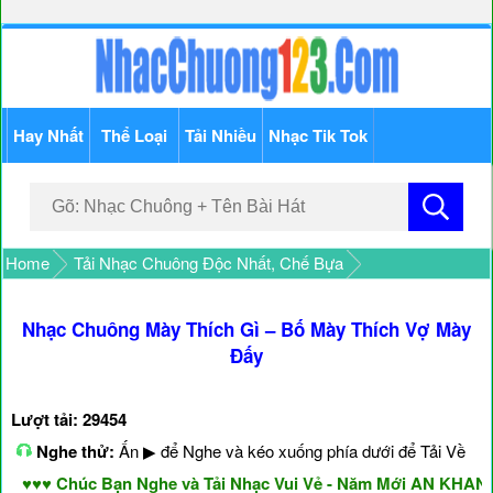
Hay Nhất
Thể Loại
Tải Nhiều
Nhạc Tik Tok
Home
Tải Nhạc Chuông Độc Nhất, Chế Bựa
Nhạc Chuông Mày Thích Gì – Bố Mày Thích Vợ Mày
Đấy
Lượt tải: 29454
Nghe thử:
Ấn ▶ để Nghe và kéo xuống phía dưới để Tải Về
♥♥ Chúc Bạn Nghe và Tải Nhạc Vui Vẻ - Năm Mới AN KHANG 