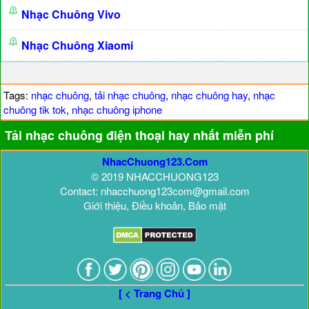
Nhạc Chuông Vivo
Nhạc Chuông Xiaomi
Tags:
nhạc chuông
,
tải nhạc chuông
,
nhạc chuông hay
,
nhạc
chuông tik tok
,
nhạc chuông iphone
Tải nhạc chuông điện thoại hay nhất miễn phí
NhacChuong123.Com
© 2019 NHACCHUONG123
Contact: nhacchuong123com@gmail.com
Giới thiệu, Điều khoản, Bảo mật
[ < Trang Chủ ]