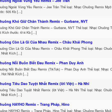
huông Ngoài Vùng Yêu Remix – Jee Trần
uông Ngoài Vùng Yêu Remix – Jee Trần Thể loại: Nhạc Chuông Remix Mp3 
ước: 505 Kb […]
huông Khó Giữ Chân Thành Remix – Gurbane, NVT
uông Khó Giữ Chân Thành Remix – Gurbane, NVT Thể loại: Nhạc Chuông 
t Kích thước: 614 Kb […]
huông Còn Là Gì Của Nhau Remix – Châu Khải Phong
uông Còn Là Gì Của Nhau Remix – Châu Khải Phong Thể loại: Nhạc Chu
t Nhất Kích […]
huông Nỗi Buồn Biết Đau Remix – Phan Duy Anh
uông Nỗi Buồn Biết Đau Remix (TikTok) – Phan Duy Anh Thể loại: Nhạc
, Hot Nhất Kích […]
huông Tiêu Dao Tuyệt Nhất Remix (lời Việt) – Hà Nhi
uông Tiêu Dao Tuyệt Nhất Remix (lời Việt) – Hà Nhi Thể loại: Nhạc Chu
t Nhất Kích […]
huông HAYHO Remix – Trang Pháp, Hino
uông HAYHO Remix – Trang Pháp, Hino Thể loại: Nhạc Chuông Remix Mp3 