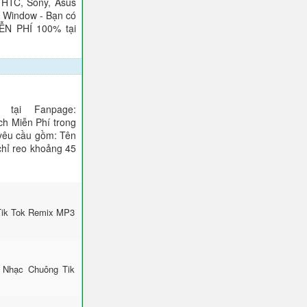
 HTC, Sony, Asus
), Window - Bạn có
IỄN PHÍ 100% tại
tại Fanpage:
ch Miễn Phí trong
 yêu cầu gồm: Tên
 chỉ reo khoảng 45
Tik Tok Remix MP3
 Nhạc Chuông Tik