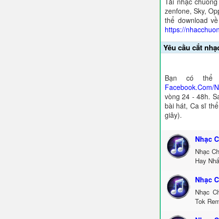
Tải nhạc chuông
zenfone, Sky, Opp
thể download về
https://nhacchuo
Yêu cầu cắt nhạ
Bạn có thể 
Facebook.Com/
vòng 24 - 48h. S
bài hát, Ca sĩ th
giây).
Nhạc C
Nhạc Ch
Hay Nhấ
Nhạc C
Nhạc Ch
Tok Rem