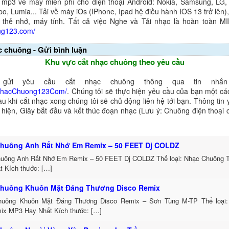
 mp3 về máy miễn phí cho điện thoại Android: Nokia, Samsung, LG,
o, Lumia... Tải về máy iOs (IPhone, Ipad hệ điều hành IOS 13 trở lên
 thẻ nhớ, máy tính. Tất cả việc Nghe và Tải nhạc là hoàn toàn M
ng123.com/
c chuông - Gửi bình luận
Khu vực cắt nhạc chuông theo yêu cầu
gửi yêu cầu cắt nhạc chuông thông qua tin nhắn 
NhacChuong123Com/
. Chúng tôi sẽ thực hiện yêu cầu của bạn một cá
au khi cắt nhạc xong chúng tôi sẽ chủ động liên hệ tới bạn. Thông tin
ể hiện, Giây bắt đầu và kết thúc đoạn nhạc (Lưu ý: Chuông điện thoại
huông Anh Rất Nhớ Em Remix – 50 FEET Dj COLDZ
uông Anh Rất Nhớ Em Remix – 50 FEET Dj COLDZ Thể loại: Nhạc Chuông 
t Kích thước: […]
huông Khuôn Mặt Đáng Thương Disco Remix
uông Khuôn Mặt Đáng Thương Disco Remix – Sơn Tùng M-TP Thể loại:
ix MP3 Hay Nhất Kích thước: […]