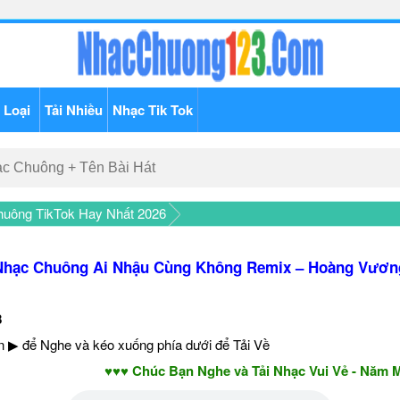
 Loại
Tải Nhiều
Nhạc Tik Tok
uông TikTok Hay Nhất 2026
Nhạc Chuông Ai Nhậu Cùng Không Remix – Hoàng Vươn
8
 ▶ để Nghe và kéo xuống phía dưới để Tải Về
♥♥♥ Chúc Bạn Nghe và Tải Nhạc Vui Vẻ - Năm Mới A