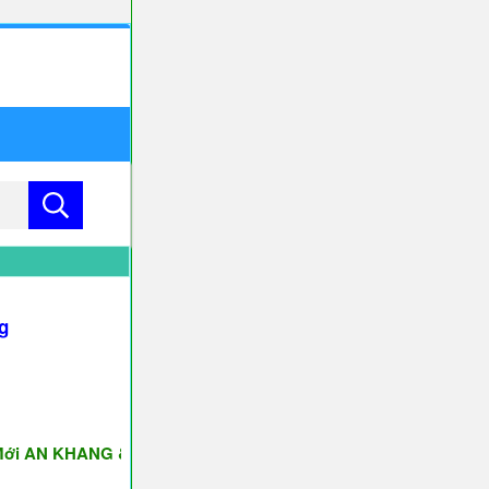
g
N KHANG & THỊNH VƯỢNG ♥♥♥