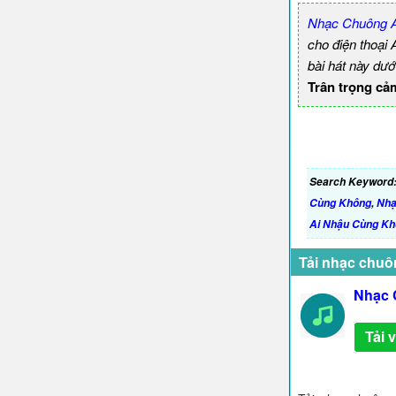
Nhạc Chuông 
cho điện thoại
bài hát này dướ
Trân trọng cả
Search Keyword
Cùng Không
,
Nhạ
Ai Nhậu Cùng K
Tải nhạc chuô
Nhạc 
Tải 