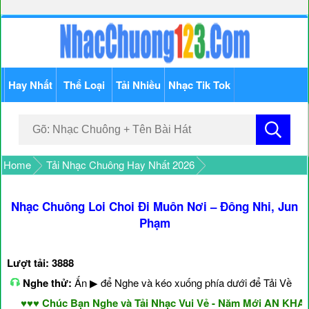
Hay Nhất
Thể Loại
Tải Nhiều
Nhạc Tik Tok
Home
Tải Nhạc Chuông Hay Nhất 2026
Nhạc Chuông Loi Choi Đi Muôn Nơi – Đông Nhi, Jun
Phạm
Lượt tải: 3888
Nghe thử:
Ấn ▶ để Nghe và kéo xuống phía dưới để Tải Về
♥♥♥ Chúc Bạn Nghe và Tải Nhạc Vui Vẻ - Năm Mới AN KHANG