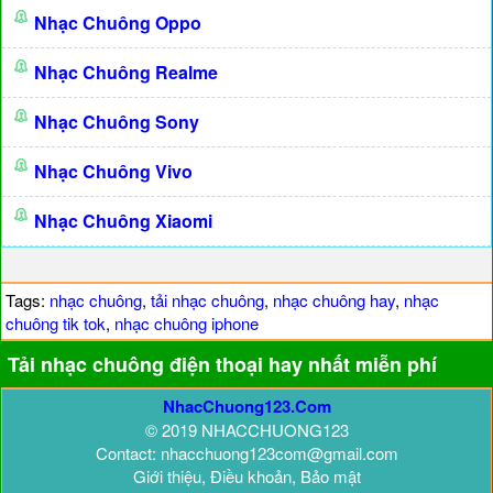
Nhạc Chuông Oppo
Nhạc Chuông Realme
Nhạc Chuông Sony
Nhạc Chuông Vivo
Nhạc Chuông Xiaomi
Tags:
nhạc chuông
,
tải nhạc chuông
,
nhạc chuông hay
,
nhạc
chuông tik tok
,
nhạc chuông iphone
Tải nhạc chuông điện thoại hay nhất miễn phí
NhacChuong123.Com
© 2019 NHACCHUONG123
Contact: nhacchuong123com@gmail.com
Giới thiệu, Điều khoản, Bảo mật