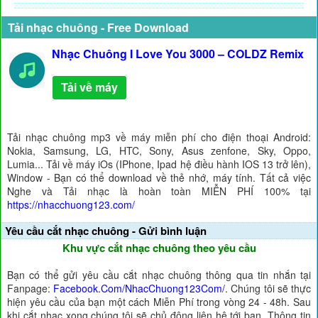
Tải nhạc chuông - Free Download
Nhạc Chuông I Love You 3000 – COLDZ Remix
Tải về máy
Tải nhạc chuông mp3 về máy miễn phí cho điện thoại Android:
Nokia, Samsung, LG, HTC, Sony, Asus zenfone, Sky, Oppo,
Lumia... Tải về máy iOs (IPhone, Ipad hệ điều hành IOS 13 trở lên),
Window - Bạn có thể download về thẻ nhớ, máy tính. Tất cả việc
Nghe và Tải nhạc là hoàn toàn MIỄN PHÍ 100% tại
https://nhacchuong123.com/
Yêu cầu cắt nhạc chuông - Gửi bình luận
Khu vực cắt nhạc chuông theo yêu cầu
Bạn có thể gửi yêu cầu cắt nhạc chuông thông qua tin nhắn tại
Fanpage:
Facebook.Com/NhacChuong123Com/
. Chúng tôi sẽ thực
hiện yêu cầu của bạn một cách Miễn Phí trong vòng 24 - 48h. Sau
khi cắt nhạc xong chúng tôi sẽ chủ động liên hệ tới bạn. Thông tin