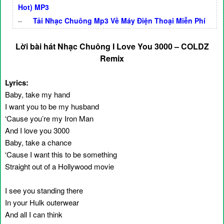
Hot) MP3
–
Tải Nhạc Chuông Mp3 Về Máy Điện Thoại Miễn Phí
Lời bài hát Nhạc Chuông I Love You 3000 – COLDZ
Remix
Lyrics:
Baby, take my hand
I want you to be my husband
‘Cause you’re my Iron Man
And I love you 3000
Baby, take a chance
‘Cause I want this to be something
Straight out of a Hollywood movie
I see you standing there
In your Hulk outerwear
And all I can think