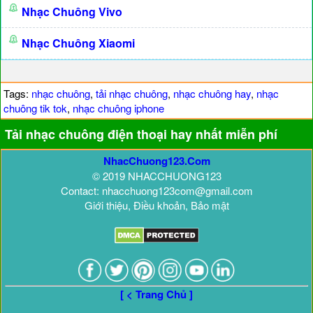
Nhạc Chuông Vivo
Nhạc Chuông Xiaomi
Tags:
nhạc chuông
,
tải nhạc chuông
,
nhạc chuông hay
,
nhạc
chuông tik tok
,
nhạc chuông iphone
Tải nhạc chuông điện thoại hay nhất miễn phí
NhacChuong123.Com
© 2019 NHACCHUONG123
Contact: nhacchuong123com@gmail.com
Giới thiệu, Điều khoản, Bảo mật
[ < Trang Chủ ]