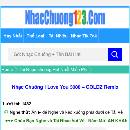
Hay Nhất
Thể Loại
Tải Nhiều
Nhạc Tik Tok
Home
Tải Nhạc chuông Hot Nhất Miễn Phí
Nhạc Chuông I Love You 3000 – COLDZ Remix
Lượt tải: 1482
Nghe thử:
Ấn ▶ để Nghe và kéo xuống phía dưới để Tải Về
♥♥ Chúc Bạn Nghe và Tải Nhạc Vui Vẻ - Năm Mới AN KHANG &