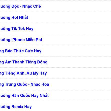
huông Độc - Nhạc Chế
huông Hot Nhất
huông Tik Tok Hay
huông IPhone Miễn Phí
ng Báo Thức Cực Hay
ng Âm Thanh Tiếng Động
g Tiếng Anh, Âu Mỹ Hay
g Trung Quốc - Nhạc Hoa
huông Hàn Quốc Hay Nhất
huông Remix Hay