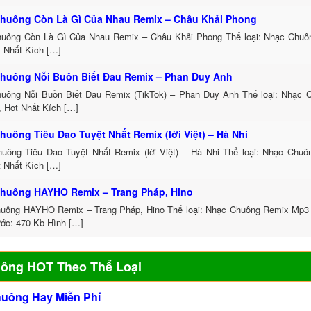
huông Còn Là Gì Của Nhau Remix – Châu Khải Phong
uông Còn Là Gì Của Nhau Remix – Châu Khải Phong Thể loại: Nhạc Chu
t Nhất Kích […]
huông Nỗi Buồn Biết Đau Remix – Phan Duy Anh
uông Nỗi Buồn Biết Đau Remix (TikTok) – Phan Duy Anh Thể loại: Nhạc
, Hot Nhất Kích […]
huông Tiêu Dao Tuyệt Nhất Remix (lời Việt) – Hà Nhi
uông Tiêu Dao Tuyệt Nhất Remix (lời Việt) – Hà Nhi Thể loại: Nhạc Chu
t Nhất Kích […]
huông HAYHO Remix – Trang Pháp, Hino
uông HAYHO Remix – Trang Pháp, Hino Thể loại: Nhạc Chuông Remix Mp3 
ước: 470 Kb Hình […]
uông HOT Theo Thể Loại
huông Hay Miễn Phí