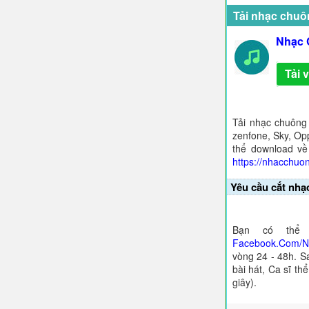
Tải nhạc chuô
Nhạc 
Tải 
Tải nhạc chuông
zenfone, Sky, Opp
thể download về
https://nhacchuo
Yêu cầu cắt nhạ
Bạn có thể 
Facebook.Com/
vòng 24 - 48h. S
bài hát, Ca sĩ th
giây).