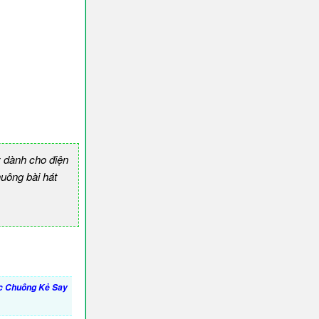
 dành cho điện
ông bài hát
c Chuông Kẻ Say