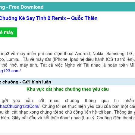
ng - Free Download
Chuông Kẻ Say Tình 2 Remix – Quốc Thiên
về máy
 mp3 về máy miễn phí cho điện thoại Android: Nokia, Samsung, LG,
o, Lumia... Tải về máy iOs (IPhone, Ipad hệ điều hành IOS 13 trở lên
 thẻ nhớ, máy tính. Tất cả việc Nghe và Tải nhạc là hoàn toàn M
ng123.com/
c chuông - Gửi bình luận
Khu vực cắt nhạc chuông theo yêu cầu
gửi yêu cầu cắt nhạc chuông thông qua tin nhắn 
NhacChuong123Com/
. Chúng tôi sẽ thực hiện yêu cầu của bạn một cá
au khi cắt nhạc xong chúng tôi sẽ chủ động liên hệ tới bạn. Thông tin
ể hiện, Giây bắt đầu và kết thúc đoạn nhạc (Lưu ý: Chuông điện thoại