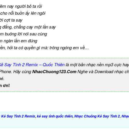
êm nay người bỏ ta rồi
cho nỗi buồn ấy lên ngôi
i cợt ta say
 đắng, chẳng cay một lần say
m buông lời nói sau cùng
răm ngàn lần em đúng
ền, hỏi ta có quyền gì mà: trông ngóng em về…
ẻ Say Tình 2 Remix – Quốc Thiên
là một bản nhạc nền mp3 cực hay
 iPhone. Hãy cùng
NhacChuong123.Com
Nghe và Download nhạc chu
hé.
m ơn!
:
Kẻ Say Tình 2 Remix
,
kẻ say tình quốc thiên
,
Nhạc Chuông Kẻ Say Tình 2
,
Nhạ