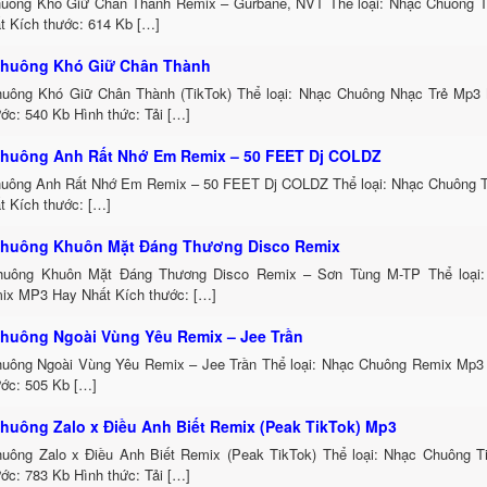
uông Khó Giữ Chân Thành Remix – Gurbane, NVT Thể loại: Nhạc Chuông 
t Kích thước: 614 Kb […]
huông Khó Giữ Chân Thành
uông Khó Giữ Chân Thành (TikTok) Thể loại: Nhạc Chuông Nhạc Trẻ Mp3 
ớc: 540 Kb Hình thức: Tải […]
huông Anh Rất Nhớ Em Remix – 50 FEET Dj COLDZ
uông Anh Rất Nhớ Em Remix – 50 FEET Dj COLDZ Thể loại: Nhạc Chuông 
t Kích thước: […]
huông Khuôn Mặt Đáng Thương Disco Remix
uông Khuôn Mặt Đáng Thương Disco Remix – Sơn Tùng M-TP Thể loại:
ix MP3 Hay Nhất Kích thước: […]
huông Ngoài Vùng Yêu Remix – Jee Trần
uông Ngoài Vùng Yêu Remix – Jee Trần Thể loại: Nhạc Chuông Remix Mp3 
ước: 505 Kb […]
huông Zalo x Điều Anh Biết Remix (Peak TikTok) Mp3
uông Zalo x Điều Anh Biết Remix (Peak TikTok) Thể loại: Nhạc Chuông 
ớc: 783 Kb Hình thức: Tải […]