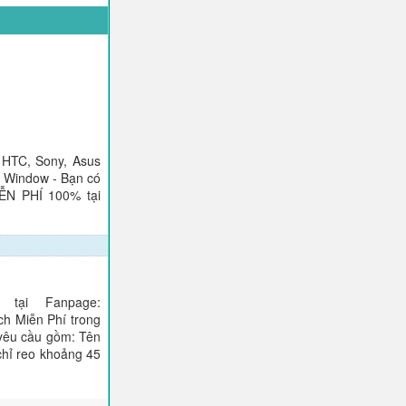
 HTC, Sony, Asus
), Window - Bạn có
IỄN PHÍ 100% tại
tại Fanpage:
ch Miễn Phí trong
 yêu cầu gồm: Tên
 chỉ reo khoảng 45