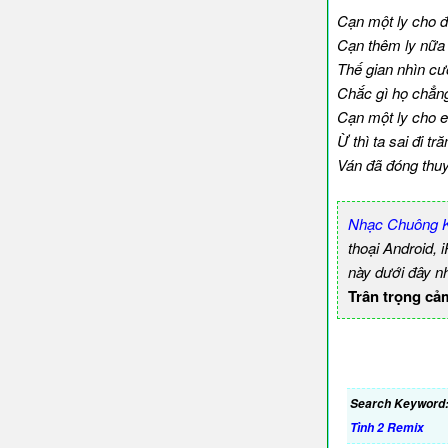
Cạn một ly cho đ
Cạn thêm ly nữa 
Thế gian nhìn cườ
Chắc gì họ chẳng
Cạn một ly cho e
Ừ thì ta sai đi t
Ván đã đóng thuy
Nhạc Chuông K
thoại Android,
này dưới đây n
Trân trọng cả
Search Keyword
Tình 2 Remix