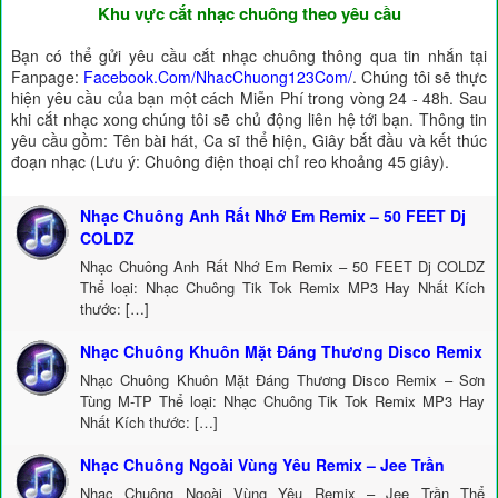
Khu vực cắt nhạc chuông theo yêu cầu
Bạn có thể gửi yêu cầu cắt nhạc chuông thông qua tin nhắn tại
Fanpage:
Facebook.Com/NhacChuong123Com/
. Chúng tôi sẽ thực
hiện yêu cầu của bạn một cách Miễn Phí trong vòng 24 - 48h. Sau
khi cắt nhạc xong chúng tôi sẽ chủ động liên hệ tới bạn. Thông tin
yêu cầu gồm: Tên bài hát, Ca sĩ thể hiện, Giây bắt đầu và kết thúc
đoạn nhạc (Lưu ý: Chuông điện thoại chỉ reo khoảng 45 giây).
Nhạc Chuông Anh Rất Nhớ Em Remix – 50 FEET Dj
COLDZ
Nhạc Chuông Anh Rất Nhớ Em Remix – 50 FEET Dj COLDZ
Thể loại: Nhạc Chuông Tik Tok Remix MP3 Hay Nhất Kích
thước: […]
Nhạc Chuông Khuôn Mặt Đáng Thương Disco Remix
Nhạc Chuông Khuôn Mặt Đáng Thương Disco Remix – Sơn
Tùng M-TP Thể loại: Nhạc Chuông Tik Tok Remix MP3 Hay
Nhất Kích thước: […]
Nhạc Chuông Ngoài Vùng Yêu Remix – Jee Trần
Nhạc Chuông Ngoài Vùng Yêu Remix – Jee Trần Thể