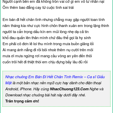
Người cạnh bên em đã không tròn vai cớ gì em vô tư nhẫn nại
Ôm thêm bao đắng cay từ cuộc tình sai trái
Em bán đi hết chân tình nhưng chẳng may gặp người toan tính
năm tháng kia như cực hình chôn thanh xuân em trong lặng thinh
người ta cẩn trọng dấu kín em mủi lòng nhẹ dạ cả tin
khổ đau quấn lên thân mình chứ đâu thể gọi là hy sinh
Em phải cô đơn lẻ loi thu mình trong mưa buồn giăng lối
Ai mang ánh nắng đi rồi bôi nhoè thêm nụ cười trên môi
mưa ơi mưa ngừng rơi mang cầu vòng an yên đến thôi
cuốn trôi hết đi thiệt thòi em chịu đựng bấy lâu đủ rồi
Nhạc chuông Em Bán Đi Hết Chân Tình Remix – Ca sĩ Giấu
Mặt
là một bản nhạc nền mp3 cực hay dành cho điện thoại
Android, iPhone. Hãy cùng
NhacChuong123.Com
Nghe và
Download nhạc chuông bài hát này dưới đây nhé.
Trân trọng cảm ơn!