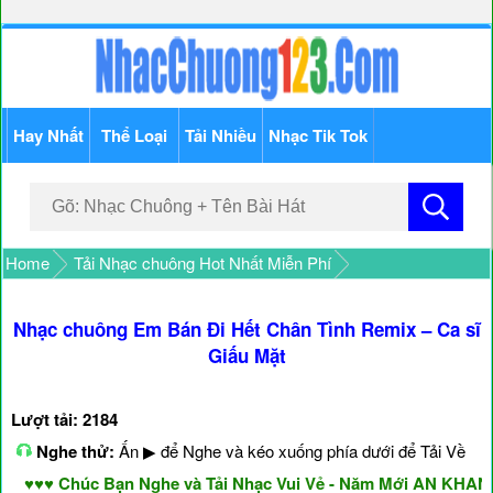
Hay Nhất
Thể Loại
Tải Nhiều
Nhạc Tik Tok
Home
Tải Nhạc chuông Hot Nhất Miễn Phí
Nhạc chuông Em Bán Đi Hết Chân Tình Remix – Ca sĩ
Giấu Mặt
Lượt tải: 2184
Nghe thử:
Ấn ▶ để Nghe và kéo xuống phía dưới để Tải Về
♥♥ Chúc Bạn Nghe và Tải Nhạc Vui Vẻ - Năm Mới AN KHANG 