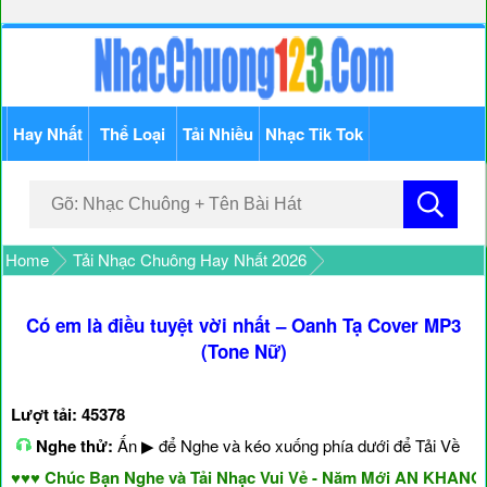
Hay Nhất
Thể Loại
Tải Nhiều
Nhạc Tik Tok
Home
Tải Nhạc Chuông Hay Nhất 2026
Có em là điều tuyệt vời nhất – Oanh Tạ Cover MP3
(Tone Nữ)
Lượt tải: 45378
Nghe thử:
Ấn ▶ để Nghe và kéo xuống phía dưới để Tải Về
♥ Chúc Bạn Nghe và Tải Nhạc Vui Vẻ - Năm Mới AN KHANG & 