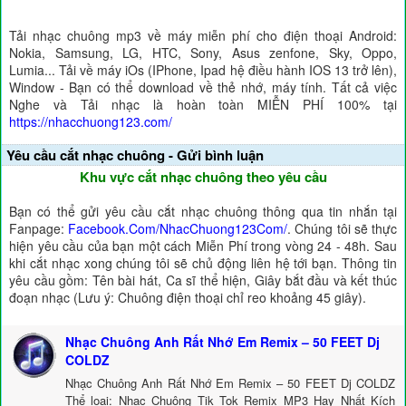
Tải nhạc chuông mp3 về máy miễn phí cho điện thoại Android:
Nokia, Samsung, LG, HTC, Sony, Asus zenfone, Sky, Oppo,
Lumia... Tải về máy iOs (IPhone, Ipad hệ điều hành IOS 13 trở lên),
Window - Bạn có thể download về thẻ nhớ, máy tính. Tất cả việc
Nghe và Tải nhạc là hoàn toàn MIỄN PHÍ 100% tại
https://nhacchuong123.com/
Yêu cầu cắt nhạc chuông - Gửi bình luận
Khu vực cắt nhạc chuông theo yêu cầu
Bạn có thể gửi yêu cầu cắt nhạc chuông thông qua tin nhắn tại
Fanpage:
Facebook.Com/NhacChuong123Com/
. Chúng tôi sẽ thực
hiện yêu cầu của bạn một cách Miễn Phí trong vòng 24 - 48h. Sau
khi cắt nhạc xong chúng tôi sẽ chủ động liên hệ tới bạn. Thông tin
yêu cầu gồm: Tên bài hát, Ca sĩ thể hiện, Giây bắt đầu và kết thúc
đoạn nhạc (Lưu ý: Chuông điện thoại chỉ reo khoảng 45 giây).
Nhạc Chuông Anh Rất Nhớ Em Remix – 50 FEET Dj
COLDZ
Nhạc Chuông Anh Rất Nhớ Em Remix – 50 FEET Dj COLDZ
Thể loại: Nhạc Chuông Tik Tok Remix MP3 Hay Nhất Kích