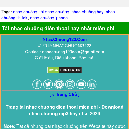
Tags:
nhạc chuông
,
tải nhạc chuông
,
nhạc chuông hay
,
nhạc
chuông tik tok
,
nhạc chuông iphone
Tải nhạc chuông điện thoại hay nhất miễn phí
NhacChuong123.Com
© 2019 NHACCHUONG123
Contact: nhacchuong123com@gmail.com
Giới thiệu, Điều khoản, Bảo mật
[ < Trang Chủ ]
Trang tai nhac chuong dien thoai mien phi - Download
nhac chuong mp3 hay nhat 2026
Note:
Tất cả những bài nhạc chuông trên Website này được