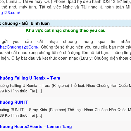
o, Lumia... Tải về máy iOs (IPhone, Ipad hệ điều hành IOS 13 trở lên
 thẻ nhớ, máy tính. Tất cả việc Nghe và Tải nhạc là hoàn toàn M
ng123.com/
c chuông - Gửi bình luận
Khu vực cắt nhạc chuông theo yêu cầu
gửi yêu cầu cắt nhạc chuông thông qua tin nhắn 
NhacChuong123Com/
. Chúng tôi sẽ thực hiện yêu cầu của bạn một cá
au khi cắt nhạc xong chúng tôi sẽ chủ động liên hệ tới bạn. Thông tin
ể hiện, Giây bắt đầu và kết thúc đoạn nhạc (Lưu ý: Chuông điện thoại
huông Falling U Remix – T-ara
uông Falling U Remix – T-ara (Ringtone) Thể loại: Nhạc Chuông Hàn Quốc
79 Kb Hình thức: Tải […]
huông RUN IT
uông RUN IT – Stray Kids (Ringtone) Thể loại: Nhạc Chuông Hàn Quốc 
39 Kb Hình thức: Tải […]
huông Hearts2Hearts – Lemon Tang