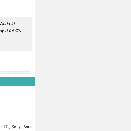
Android,
ày dưới đây
 HTC, Sony, Asus