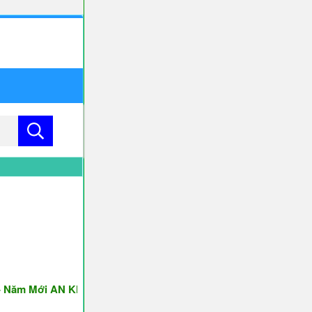
 Mới AN KHANG & THỊNH VƯỢNG ♥♥♥