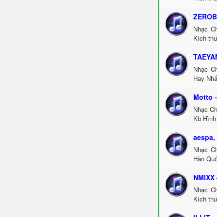
ZEROB
Nhạc C
Kích thư
TAEYAN
Nhạc C
Hay Nhấ
Motto 
Nhạc Ch
Kb Hình 
aespa,
Nhạc Ch
Hàn Quố
NMIXX 
Nhạc Ch
Kích thư