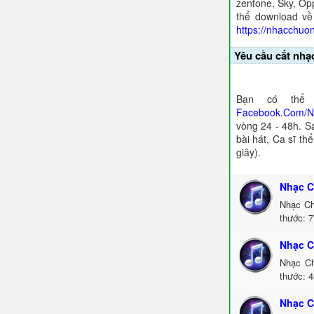
zenfone, Sky, Opp
thể download về
https://nhacchuo
Yêu cầu cắt nhạ
Bạn có thể 
Facebook.Com/
vòng 24 - 48h. S
bài hát, Ca sĩ th
giây).
Nhạc C
Nhạc Ch
thước: 7
Nhạc C
Nhạc Ch
thước: 4
Nhạc C