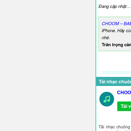
Đang cập nhật…
CHOOM – BA
iPhone. Hãy c
nhé.
Trân trọng cả
Tải nhạc chuô
CHOO
Tải 
Tải nhạc chuông