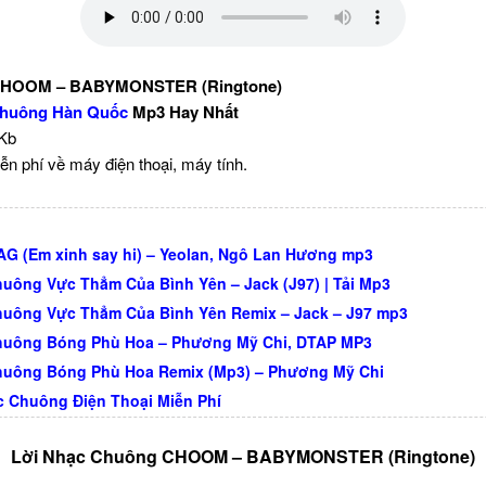
CHOOM – BABYMONSTER (Ringtone)
huông Hàn Quốc
Mp3 Hay Nhất
 Kb
ễn phí về máy điện thoại, máy tính.
G (Em xinh say hi) – Yeolan, Ngô Lan Hương mp3
uông Vực Thẳm Của Bình Yên – Jack (J97) | Tải Mp3
uông Vực Thẳm Của Bình Yên Remix – Jack – J97 mp3
huông Bóng Phù Hoa – Phương Mỹ Chi, DTAP MP3
huông Bóng Phù Hoa Remix (Mp3) – Phương Mỹ Chi
c Chuông Điện Thoại Miễn Phí
Lời Nhạc Chuông CHOOM – BABYMONSTER (Ringtone)