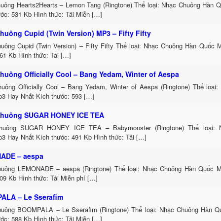
uông Hearts2Hearts – Lemon Tang (Ringtone) Thể loại: Nhạc Chuông Hàn 
ớc: 531 Kb Hình thức: Tải Miễn […]
huông Cupid (Twin Version) MP3 – Fifty Fifty
uông Cupid (Twin Version) – Fifty Fifty Thể loại: Nhạc Chuông Hàn Quốc
61 Kb Hình thức: Tải […]
huông Officially Cool – Bang Yedam, Winter of Aespa
uông Officially Cool – Bang Yedam, Winter of Aespa (Ringtone) Thể loại
3 Hay Nhất Kích thước: 593 […]
Chuông SUGAR HONEY ICE TEA
huông SUGAR HONEY ICE TEA – Babymonster (Ringtone) Thể loại: 
3 Hay Nhất Kích thước: 491 Kb Hình thức: Tải […]
ADE – aespa
uông LEMONADE – aespa (Ringtone) Thể loại: Nhạc Chuông Hàn Quốc M
09 Kb Hình thức: Tải Miễn phí […]
LA – Le Sserafim
uông BOOMPALA – Le Sserafim (Ringtone) Thể loại: Nhạc Chuông Hàn 
ớc: 588 Kb Hình thức: Tải Miễn […]