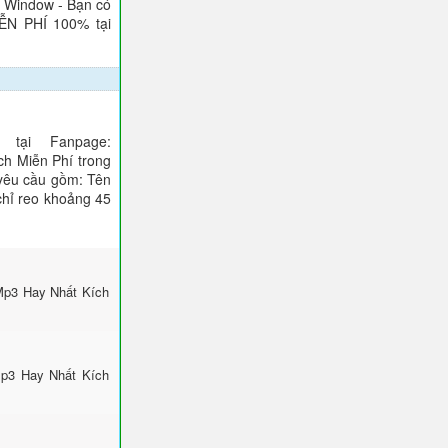
), Window - Bạn có
IỄN PHÍ 100% tại
tại Fanpage:
ch Miễn Phí trong
 yêu cầu gồm: Tên
 chỉ reo khoảng 45
 Mp3 Hay Nhất Kích
Mp3 Hay Nhất Kích