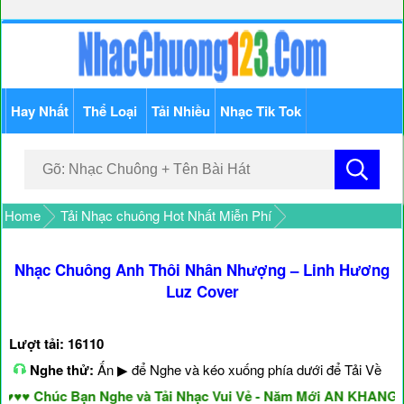
Hay Nhất
Thể Loại
Tải Nhiều
Nhạc Tik Tok
Home
Tải Nhạc chuông Hot Nhất Miễn Phí
Nhạc Chuông Anh Thôi Nhân Nhượng – Linh Hương
Luz Cover
Lượt tải: 16110
Nghe thử:
Ấn ▶ để Nghe và kéo xuống phía dưới để Tải Về
 Chúc Bạn Nghe và Tải Nhạc Vui Vẻ - Năm Mới AN KHANG & 