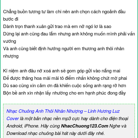
Chẳng buồn tương tư làm chi nên anh chọn cách ngoảnh đầu
bước đi
Dành trọn thanh xuân gửi trao mà em nỡ ngó lơ là sao
Dừng lại anh cũng đau lắm nhưng anh không muốn mình phải vấn
vướng
Và anh cũng biết định hướng người em thương anh thôi nhân
nhượng
Kĩ niệm anh đâu nỡ xoá anh sẽ gom góp gửi vào nắng mai
Để được thăng hoa mãi mãi tô điểm nhấn không chút mờ phai
Dù sao cũng xin cảm ơn đã khiến cuộc sống anh rạng rỡ hơn
Bộn bề anh xin nhận lấy nhường cho em hạnh phúc đong đầy
Nhạc Chuông Anh Thôi Nhân Nhượng – Linh Hương Luz
Cover
là một bản nhạc nền mp3 cực hay dành cho điện thoại
Android, iPhone. Hãy cùng
NhacChuong123.Com
Nghe và
Download nhạc chuông bài hát này dưới đây nhé.