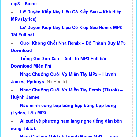
mp3 – Kaine
–
Lỡ Duyên Kiếp Này Liệu Có Kiếp Sau – Khả Hiệp
MP3 (Lyrics)
–
Lỡ Duyên Kiếp Này Liệu Có Kiếp Sau Remix MP3 |
Tải Full bài
–
Cưới Không Chốt Nha Remix – Đỗ Thành Duy MP3
Download
–
Tiếng Gió Xôn Xao – Anh Tú MP3 Full bài |
Download Miễn Phí
–
Nhạc Chuông Cưới Vợ Miền Tây MP3 – Huỳnh
James, Pjnboys
(No Remix)
–
Nhạc Chuông Cưới Vợ Miền Tây Remix (Tiktok) –
Huỳnh James
–
Nào mình cùng bập bùng bập bùng bập bùng
(Lyrics, Lời) MP3
–
Ai xuôi về phương nam lắng nghe tiếng đàn bên
sông Tiktok
–
Bing Chilling (TikTok Trend) Meme MP3 – John