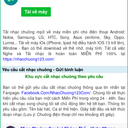
Tải về máy
Tải nhạc chuông mp3 về máy miễn phí cho điện thoại Android:
Nokia, Samsung, LG, HTC, Sony, Asus zenfone, Sky, Oppo,
Lumia... Tải về máy iOs (IPhone, Ipad hệ điều hành IOS 13 trở lên),
Window - Bạn có thể download về thẻ nhớ, máy tính. Tất cả việc
Nghe và Tải nhạc là hoàn toàn MIỄN PHÍ 100% tại
https://nhacchuong123.com/
Yêu cầu cắt nhạc chuông - Gửi bình luận
Khu vực cắt nhạc chuông theo yêu cầu
Bạn có thể gửi yêu cầu cắt nhạc chuông thông qua tin nhắn tại
Fanpage:
Facebook.Com/NhacChuong123Com/
. Chúng tôi sẽ thực
hiện yêu cầu của bạn một cách Miễn Phí trong vòng 24 - 48h. Sau
khi cắt nhạc xong chúng tôi sẽ chủ động liên hệ tới bạn. Thông tin
yêu cầu gồm: Tên bài hát, Ca sĩ thể hiện, Giây bắt đầu và kết thúc
đoạn nhạc (Lưu ý: Chuông điện thoại chỉ reo khoảng 45 giây).