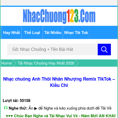
Hay Nhất
Thể Loại
Tải Nhiều
Nhạc Tik Tok
Home
Tải Nhạc Chuông Hay Nhất 2026
Nhạc chuông Anh Thôi Nhân Nhượng Remix TikTok –
Kiều Chi
Lượt tải: 55158
Nghe thử:
Ấn ▶ để Nghe và kéo xuống phía dưới để Tải Về
♥♥ Chúc Bạn Nghe và Tải Nhạc Vui Vẻ - Năm Mới AN KHANG 