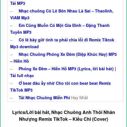
Tải MP3
–
Nhạc chuông Có Lẽ Bên Nhau Là Sai – Thaolinh,
ViAM Mp3
–
Em Cũng Muốn Có Một Gia Đình – Đặng Thanh
Tuyền MP3
–
Có lẽ bây giờ tình ta phải chia lối đi Remix Tiktok
Mp3 download
–
Nhạc Chuông Phóng Xe Đêm (Điệp Khúc Hay) MP3
– Hiền Hồ
–
Phóng Xe Đêm – Hiền Hồ MP3 (Lyrics, lời bài hát) |
Tải full nhạc
–
Ơ beat đâu ấy nhờ Cho tôi con beat beat Remix
TikTok MP3
–
Tải Nhạc Chuông Miễn Phí
Hay Nhất
Lyrics/Lời bài hát, Nhạc Chuông Anh Thôi Nhân
Nhượng Remix TikTok – Kiều Chi (Cover)