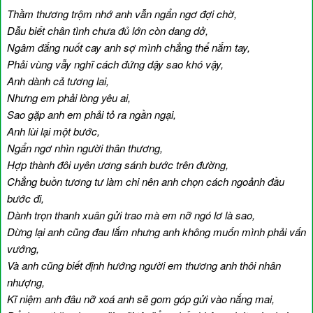
Thầm thương trộm nhớ anh vẫn ngẩn ngơ đợi chờ,
Dẫu biết chân tình chưa đủ lớn còn dang dở,
Ngâm đắng nuốt cay anh sợ mình chẳng thể nắm tay,
Phải vùng vẫy nghĩ cách đứng dậy sao khó vậy,
Anh dành cả tương lai,
Nhưng em phải lòng yêu ai,
Sao gặp anh em phải tỏ ra ngần ngại,
Anh lùi lại một bước,
Ngẩn ngơ nhìn người thân thương,
Hợp thành đôi uyên ương sánh bước trên đường,
Chẳng buồn tương tư làm chi nên anh chọn cách ngoảnh đầu
bước đi,
Dành trọn thanh xuân gửi trao mà em nỡ ngó lơ là sao,
Dừng lại anh cũng đau lắm nhưng anh không muốn mình phải vấn
vướng,
Và anh cũng biết định hướng người em thương anh thôi nhân
nhượng,
Kĩ niệm anh đâu nỡ xoá anh sẽ gom góp gửi vào nắng mai,