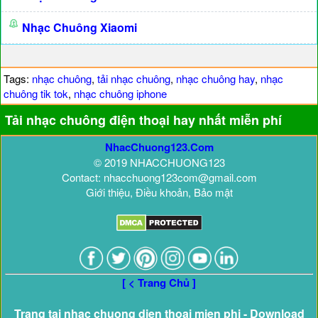
Nhạc Chuông Xiaomi
Tags:
nhạc chuông
,
tải nhạc chuông
,
nhạc chuông hay
,
nhạc
chuông tik tok
,
nhạc chuông iphone
Tải nhạc chuông điện thoại hay nhất miễn phí
NhacChuong123.Com
© 2019 NHACCHUONG123
Contact: nhacchuong123com@gmail.com
Giới thiệu, Điều khoản, Bảo mật
[ < Trang Chủ ]
Trang tai nhac chuong dien thoai mien phi - Download