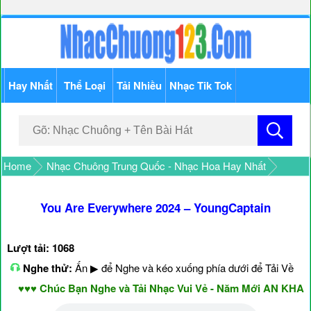
Hay Nhất
Thể Loại
Tải Nhiều
Nhạc Tik Tok
Home
Nhạc Chuông Trung Quốc - Nhạc Hoa Hay Nhất
You Are Everywhere 2024 – YoungCaptain
Lượt tải: 1068
Nghe thử:
Ấn ▶ để Nghe và kéo xuống phía dưới để Tải Về
♥♥♥ Chúc Bạn Nghe và Tải Nhạc Vui Vẻ - Năm Mới AN KHANG