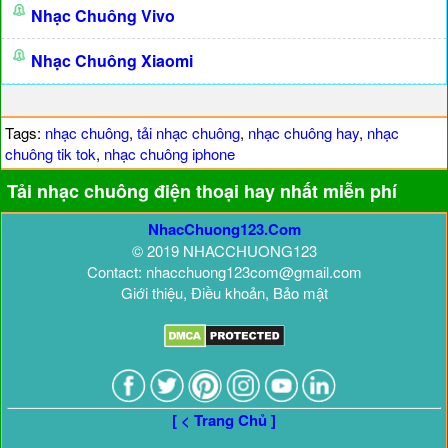
Nhạc Chuông Vivo
Nhạc Chuông Xiaomi
Tags:
nhạc chuông
,
tải nhạc chuông
,
nhạc chuông hay
,
nhạc
chuông tik tok
,
nhạc chuông iphone
Tải nhạc chuông điện thoại hay nhất miễn phí
NhacChuong123.Com
© 2019 NHACCHUONG123
Contact: nhacchuong123com@gmail.com
Giới thiệu, Điều khoản, Bảo mật
[ < Trang Chủ ]