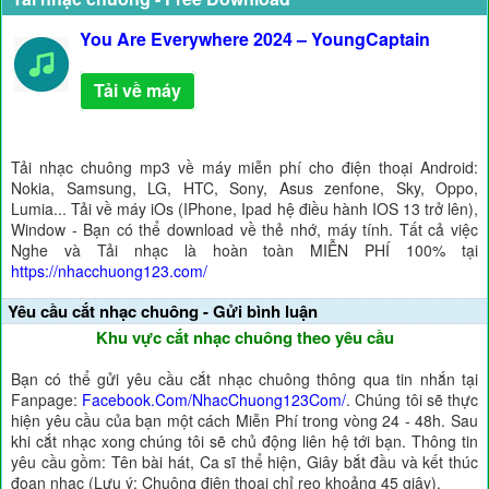
You Are Everywhere 2024 – YoungCaptain
Tải về máy
Tải nhạc chuông mp3 về máy miễn phí cho điện thoại Android:
Nokia, Samsung, LG, HTC, Sony, Asus zenfone, Sky, Oppo,
Lumia... Tải về máy iOs (IPhone, Ipad hệ điều hành IOS 13 trở lên),
Window - Bạn có thể download về thẻ nhớ, máy tính. Tất cả việc
Nghe và Tải nhạc là hoàn toàn MIỄN PHÍ 100% tại
https://nhacchuong123.com/
Yêu cầu cắt nhạc chuông - Gửi bình luận
Khu vực cắt nhạc chuông theo yêu cầu
Bạn có thể gửi yêu cầu cắt nhạc chuông thông qua tin nhắn tại
Fanpage:
Facebook.Com/NhacChuong123Com/
. Chúng tôi sẽ thực
hiện yêu cầu của bạn một cách Miễn Phí trong vòng 24 - 48h. Sau
khi cắt nhạc xong chúng tôi sẽ chủ động liên hệ tới bạn. Thông tin
yêu cầu gồm: Tên bài hát, Ca sĩ thể hiện, Giây bắt đầu và kết thúc
đoạn nhạc (Lưu ý: Chuông điện thoại chỉ reo khoảng 45 giây).