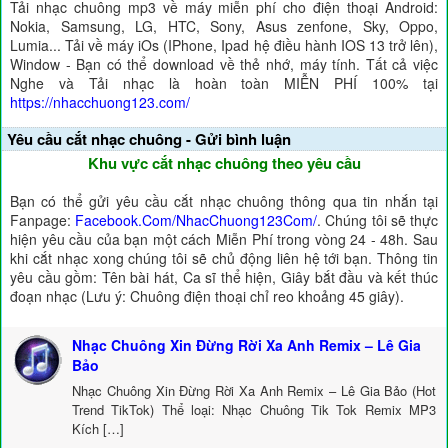
Tải nhạc chuông mp3 về máy miễn phí cho điện thoại Android:
Nokia, Samsung, LG, HTC, Sony, Asus zenfone, Sky, Oppo,
Lumia... Tải về máy iOs (IPhone, Ipad hệ điều hành IOS 13 trở lên),
Window - Bạn có thể download về thẻ nhớ, máy tính. Tất cả việc
Nghe và Tải nhạc là hoàn toàn MIỄN PHÍ 100% tại
https://nhacchuong123.com/
Yêu cầu cắt nhạc chuông - Gửi bình luận
Khu vực cắt nhạc chuông theo yêu cầu
Bạn có thể gửi yêu cầu cắt nhạc chuông thông qua tin nhắn tại
Fanpage:
Facebook.Com/NhacChuong123Com/
. Chúng tôi sẽ thực
hiện yêu cầu của bạn một cách Miễn Phí trong vòng 24 - 48h. Sau
khi cắt nhạc xong chúng tôi sẽ chủ động liên hệ tới bạn. Thông tin
yêu cầu gồm: Tên bài hát, Ca sĩ thể hiện, Giây bắt đầu và kết thúc
đoạn nhạc (Lưu ý: Chuông điện thoại chỉ reo khoảng 45 giây).
Nhạc Chuông Xin Đừng Rời Xa Anh Remix – Lê Gia
Bảo
Nhạc Chuông Xin Đừng Rời Xa Anh Remix – Lê Gia Bảo (Hot
Trend TikTok) Thể loại: Nhạc Chuông Tik Tok Remix MP3
Kích […]