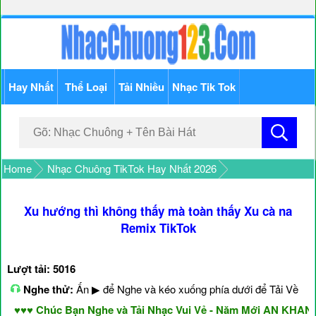
Hay Nhất
Thể Loại
Tải Nhiều
Nhạc Tik Tok
Home
Nhạc Chuông TikTok Hay Nhất 2026
Xu hướng thì không thấy mà toàn thấy Xu cà na
Remix TikTok
Lượt tải: 5016
Nghe thử:
Ấn ▶ để Nghe và kéo xuống phía dưới để Tải Về
♥♥ Chúc Bạn Nghe và Tải Nhạc Vui Vẻ - Năm Mới AN KHANG 