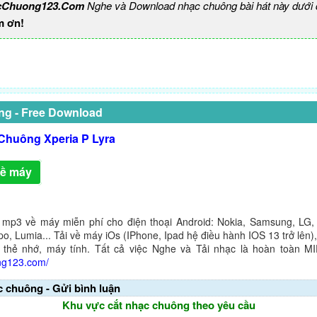
cChuong123.Com
Nghe và Download nhạc chuông bài hát này dưới 
m ơn!
ng - Free Download
Chuông Xperia P Lyra
về máy
 mp3 về máy miễn phí cho điện thoại Android: Nokia, Samsung, LG,
o, Lumia... Tải về máy iOs (IPhone, Ipad hệ điều hành IOS 13 trở lên
 thẻ nhớ, máy tính. Tất cả việc Nghe và Tải nhạc là hoàn toàn M
ng123.com/
c chuông - Gửi bình luận
Khu vực cắt nhạc chuông theo yêu cầu