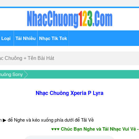
 Loại
Tải Nhiều
Nhạc Tik Tok
huông Sony
Nhạc Chuông Xperia P Lyra
 ▶ để Nghe và kéo xuống phía dưới để Tải Về
♥♥♥ Chúc Bạn Nghe và Tải Nhạc Vui Vẻ - Năm