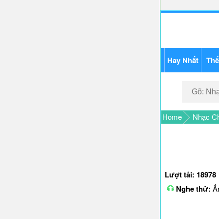
Hay Nhất
Thể
Home
Nhạc C
Lượt tải: 18978
Nghe thử:
Ấn