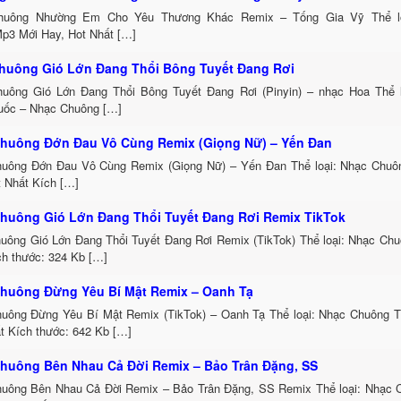
huông Nhường Em Cho Yêu Thương Khác Remix – Tống Gia Vỹ Thể lo
p3 Mới Hay, Hot Nhất […]
huông Gió Lớn Đang Thổi Bông Tuyết Đang Rơi
uông Gió Lớn Đang Thổi Bông Tuyết Đang Rơi (Pinyin) – nhạc Hoa Thể 
uốc – Nhạc Chuông […]
huông Đớn Đau Vô Cùng Remix (Giọng Nữ) – Yến Đan
uông Đớn Đau Vô Cùng Remix (Giọng Nữ) – Yến Đan Thể loại: Nhạc Chu
t Nhất Kích […]
huông Gió Lớn Đang Thổi Tuyết Đang Rơi Remix TikTok
uông Gió Lớn Đang Thổi Tuyết Đang Rơi Remix (TikTok) Thể loại: Nhạc Ch
h thước: 324 Kb […]
huông Đừng Yêu Bí Mật Remix – Oanh Tạ
uông Đừng Yêu Bí Mật Remix (TikTok) – Oanh Tạ Thể loại: Nhạc Chuông 
t Kích thước: 642 Kb […]
huông Bên Nhau Cả Đời Remix – Bảo Trân Đặng, SS
uông Bên Nhau Cả Đời Remix – Bảo Trân Đặng, SS Remix Thể loại: Nhạc