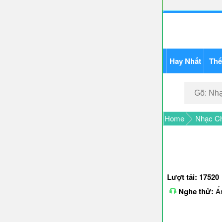
Hay Nhất
Thể
Home
Nhạc Ch
Lượt tải: 17520
Nghe thử:
Ấn