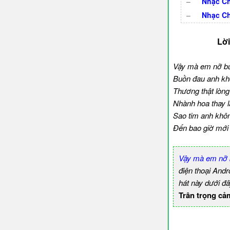
–
Nhạc Ch
–
Nhạc C
Lời
Vậy mà em nỡ bu
Buồn đau anh khó
Thương thật lòng
Nhành hoa thay l
Sao tim anh kh
Đến bao giờ mới
Vậy mà em nỡ 
điện thoại And
hát này dưới đâ
Trân trọng cả