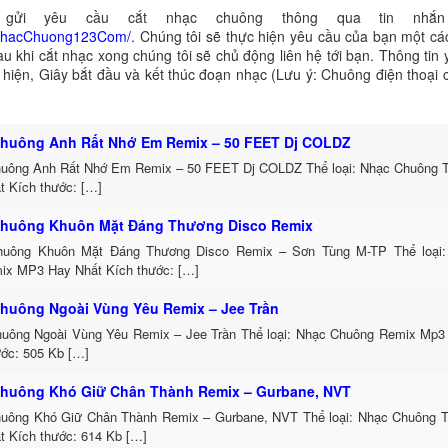
gửi yêu cầu cắt nhạc chuông thông qua tin nhắn 
NhacChuong123Com/
. Chúng tôi sẽ thực hiện yêu cầu của bạn một cá
au khi cắt nhạc xong chúng tôi sẽ chủ động liên hệ tới bạn. Thông tin
ể hiện, Giây bắt đầu và kết thúc đoạn nhạc (Lưu ý: Chuông điện thoại
huông Anh Rất Nhớ Em Remix – 50 FEET Dj COLDZ
uông Anh Rất Nhớ Em Remix – 50 FEET Dj COLDZ Thể loại: Nhạc Chuông 
t Kích thước: […]
huông Khuôn Mặt Đáng Thương Disco Remix
uông Khuôn Mặt Đáng Thương Disco Remix – Sơn Tùng M-TP Thể loại:
ix MP3 Hay Nhất Kích thước: […]
huông Ngoài Vùng Yêu Remix – Jee Trần
uông Ngoài Vùng Yêu Remix – Jee Trần Thể loại: Nhạc Chuông Remix Mp3 
ước: 505 Kb […]
huông Khó Giữ Chân Thành Remix – Gurbane, NVT
uông Khó Giữ Chân Thành Remix – Gurbane, NVT Thể loại: Nhạc Chuông 
t Kích thước: 614 Kb […]