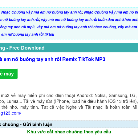
:
Nhạc Chuông Vậy mà em nỡ buông tay anh rồi
,
Nhạc Chuông Vậy mà em nỡ bu
 nỡ buông tay anh rồi
,
vậy mà em nỡ buông tay anh rồi buồn đau anh khóc anh 
ông tay anh rồi mp3
,
vậy mà em nỡ buông tay anh rồi nhạc chuông
,
vậy mà em 
 em nỡ buông tay anh rồi tiktok
ng - Free Download
à em nỡ buông tay anh rồi Remix TikTok MP3
về máy
 mp3 về máy miễn phí cho điện thoại Android: Nokia, Samsung, LG,
o, Lumia... Tải về máy iOs (IPhone, Ipad hệ điều hành IOS 13 trở lên
 thẻ nhớ, máy tính. Tất cả việc Nghe và Tải nhạc là hoàn toàn M
ng123.com/
c chuông - Gửi bình luận
Khu vực cắt nhạc chuông theo yêu cầu