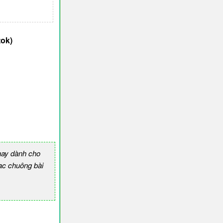
tok)
hay dành cho
c chuông bài