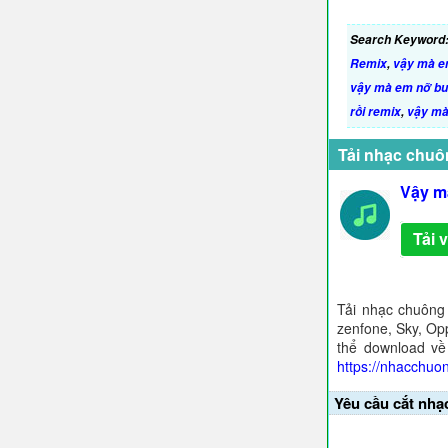
Search Keyword
Remix
,
vậy mà em
vậy mà em nỡ bu
rồi remix
,
vậy mà
Tải nhạc chuô
Vậy m
Tải 
Tải nhạc chuông
zenfone, Sky, Opp
thể download về
https://nhacchuo
Yêu cầu cắt nhạ