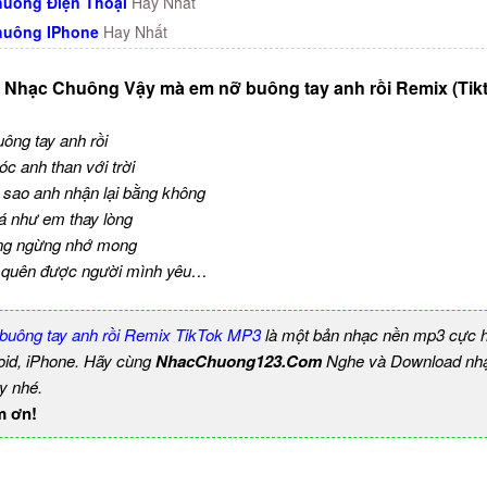
uông Điện Thoại
Hay Nhất
huông IPhone
Hay Nhất
 Nhạc Chuông Vậy mà em nỡ buông tay anh rồi Remix (Tik
ông tay anh rồi
c anh than với trời
 sao anh nhận lại bằng không
á như em thay lòng
ông ngừng nhớ mong
 quên được người mình yêu…
buông tay anh rồi Remix TikTok MP3
là một bản nhạc nền mp3 cực 
roid, iPhone. Hãy cùng
NhacChuong123.Com
Nghe và Download nhạ
y nhé.
m ơn!