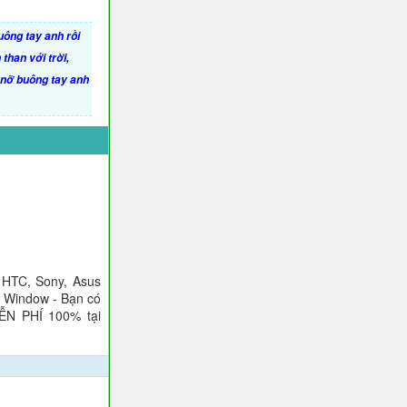
ông tay anh rồi
than với trời
,
nỡ buông tay anh
 HTC, Sony, Asus
), Window - Bạn có
IỄN PHÍ 100% tại