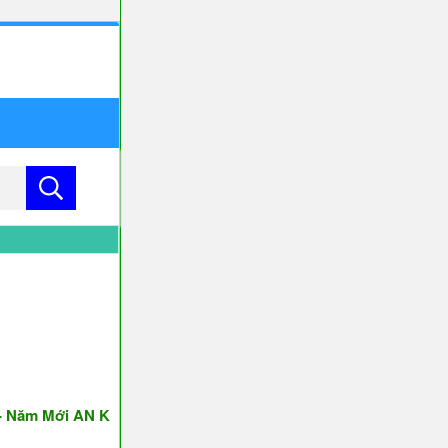
m Mới AN KHANG & THỊNH VƯỢNG ♥♥♥