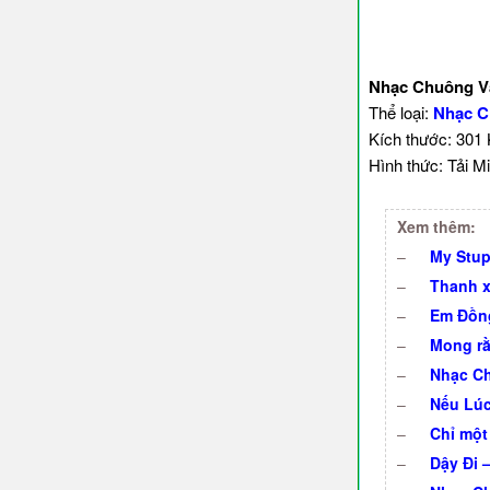
Nhạc Chuông Vậ
Thể loại:
Nhạc C
Kích thước: 301
Hình thức: Tải Mi
Xem thêm:
–
My Stup
–
Thanh x
–
Em Đồng
–
Mong rằ
–
Nhạc Ch
–
Nếu Lúc 
–
Chỉ một 
–
Dậy Đi 