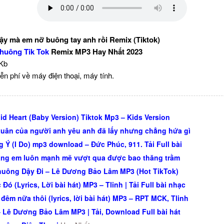
y mà em nỡ buông tay anh rồi Remix (Tiktok)
huông Tik Tok
Remix MP3 Hay Nhất 2023
 Kb
ễn phí về máy điện thoại, máy tính.
id Heart (Baby Version) Tiktok Mp3 – Kids Version
uân của người anh yêu anh đã lấy nhưng chẳng hứa gì
 Ý (I Do) mp3 download – Đức Phúc, 911. Tải Full bài
ng em luôn mạnh mẽ vượt qua được bao thăng trầm
uông Dậy Đi – Lê Dương Bảo Lâm MP3 (Hot TikTok)
Đó (Lyrics, Lời bài hát) MP3 – Tlinh | Tải Full bài nhạc
đêm nữa thôi (lyrics, lời bài hát) MP3 – RPT MCK, Tlinh
– Lê Dương Bảo Lâm MP3 | Tải, Download Full bài hát