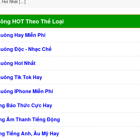
, Hot Nhất […]
uông HOT Theo Thể Loại
huông Hay Miễn Phí
huông Độc - Nhạc Chế
huông Hot Nhất
huông Tik Tok Hay
huông IPhone Miễn Phí
ng Báo Thức Cực Hay
ng Âm Thanh Tiếng Động
g Tiếng Anh, Âu Mỹ Hay