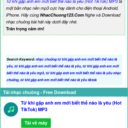
Từ khi gặp anh em mới biết thế nào là yêu (Hot TikTok) MP3
là
một bản nhạc nền mp3 cực hay dành cho điện thoại Android,
iPhone. Hãy cùng
NhacChuong123.Com
Nghe và Download
nhạc chuông bài hát này dưới đây nhé.
Trân trọng cảm ơn!
Search Keyword:
nhạc chuông từ khi gặp anh em mới biết thế nào là
yêu
,
từ khi gặp anh em mới biết thế nào là yêu
,
từ khi gặp anh em mới
biết thế nào là yêu mp3
,
từ khi gặp anh em mới biết thế nào là yêu nhạc
chuông
,
từ khi gặp anh em mới biết thế nào là yêu tiktok
Tải nhạc chuông - Free Download
Từ khi gặp anh em mới biết thế nào là yêu (Hot
TikTok) MP3
Tải về máy