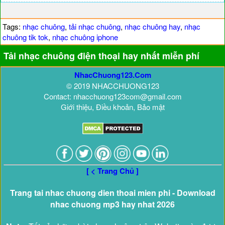
Tags:
nhạc chuông
,
tải nhạc chuông
,
nhạc chuông hay
,
nhạc
chuông tik tok
,
nhạc chuông iphone
Tải nhạc chuông điện thoại hay nhất miễn phí
NhacChuong123.Com
© 2019 NHACCHUONG123
Contact: nhacchuong123com@gmail.com
Giới thiệu, Điều khoản, Bảo mật
[ < Trang Chủ ]
Trang tai nhac chuong dien thoai mien phi - Download
nhac chuong mp3 hay nhat 2026