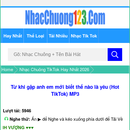
Hay Nhất
Thể Loại
Tải Nhiều
Nhạc Tik Tok
Home
Nhạc Chuông TikTok Hay Nhất 2026
Từ khi gặp anh em mới biết thế nào là yêu (Hot
TikTok) MP3
Lượt tải: 5946
Nghe thử:
Ấn ▶ để Nghe và kéo xuống phía dưới để Tải Về
H VƯỢNG ♥♥♥