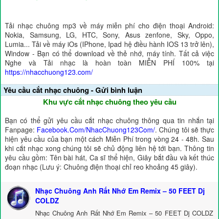
Tải nhạc chuông mp3 về máy miễn phí cho điện thoại Android:
Nokia, Samsung, LG, HTC, Sony, Asus zenfone, Sky, Oppo,
Lumia... Tải về máy iOs (IPhone, Ipad hệ điều hành IOS 13 trở lên),
Window - Bạn có thể download về thẻ nhớ, máy tính. Tất cả việc
Nghe và Tải nhạc là hoàn toàn MIỄN PHÍ 100% tại
https://nhacchuong123.com/
Yêu cầu cắt nhạc chuông - Gửi bình luận
Khu vực cắt nhạc chuông theo yêu cầu
Bạn có thể gửi yêu cầu cắt nhạc chuông thông qua tin nhắn tại
Fanpage:
Facebook.Com/NhacChuong123Com/
. Chúng tôi sẽ thực
hiện yêu cầu của bạn một cách Miễn Phí trong vòng 24 - 48h. Sau
khi cắt nhạc xong chúng tôi sẽ chủ động liên hệ tới bạn. Thông tin
yêu cầu gồm: Tên bài hát, Ca sĩ thể hiện, Giây bắt đầu và kết thúc
đoạn nhạc (Lưu ý: Chuông điện thoại chỉ reo khoảng 45 giây).
Nhạc Chuông Anh Rất Nhớ Em Remix – 50 FEET Dj
COLDZ
Nhạc Chuông Anh Rất Nhớ Em Remix – 50 FEET Dj COLDZ